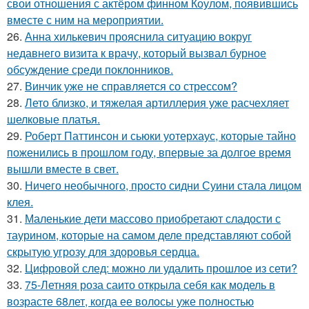
свои отношения с актёром финном Коулом, появившись
вместе с ним на мероприятии.
26.
Анна хилькевич прояснила ситуацию вокруг
недавнего визита к врачу, который вызвал бурное
обсуждение среди поклонников.
27.
Винчик уже не справляется со стрессом?
28.
Лето близко, и тяжелая артиллерия уже расчехляет
шелковые платья.
29.
Роберт Паттинсон и сьюки уотерхаус, которые тайно
поженились в прошлом году, впервые за долгое время
вышли вместе в свет.
30.
Ничего необычного, просто сидни Суини стала лицом
клея.
31.
Маленькие дети массово приобретают сладости с
таурином, которые на самом деле представляют собой
скрытую угрозу для здоровья сердца.
32.
Цифровой след: можно ли удалить прошлое из сети?
33.
75-Летняя роза саито открыла себя как модель в
возрасте 68лет, когда ее волосы уже полностью