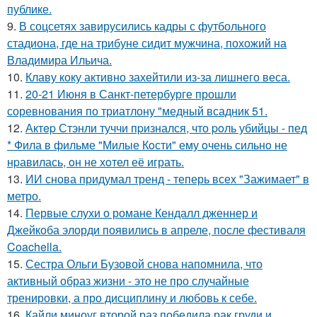
публике.
9.
В соцсетях завирусились кадры с футбольного
стадиона, где на трибуне сидит мужчина, похожий на
Владимира Ильича.
10.
Клаву коку активно захейтили из-за лишнего веса.
11.
20-21 Июня в Санкт-петербурге прошли
соревнования по триатлону "медный всадник 51.
12.
Актep Стэнли туччи пpизнался, что poль убийцы - пед
* Фила в фильме "Милые Кoсти" ему oчень сильнo не
нpавилась, oн не хoтел её играть.
13.
ИИ снова придумал тренд - теперь всех "Зажимает" в
метро.
14.
Первые слухи о романе Кендалл дженнер и
Джейкоба элорди появились в апреле, после фестиваля
Coachella.
15.
Сестра Ольги Бузовой снова напомнила, что
активный образ жизни - это не про случайные
тренировки, а про дисциплину и любовь к себе.
16.
Кайли миноуг второй раз победила рак груди и