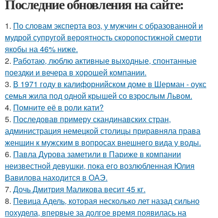
Последние обновления на сайте:
1.
По словам эксперта воз, у мужчин с образованной и
мудрой супругой вероятность скоропостижной смерти
якобы на 46% ниже.
2.
Работаю, люблю активные выходные, спонтанные
поездки и вечера в хорошей компании.
3.
В 1971 году в калифорнийском доме в Шерман - оукс
семья жила под одной крышей со взрослым Львом.
4.
Помните её в роли кати?
5.
Последовав примеру скандинавских стран,
администрация немецкой столицы приравняла права
женщин к мужским в вопросах внешнего вида у воды.
6.
Павла Дурова заметили в Париже в компании
неизвестной девушки, пока его возлюбленная Юлия
Вавилова находится в ОАЭ.
7.
Дочь Дмитрия Маликова весит 45 кг.
8.
Певица Адель, которая несколько лет назад сильно
похудела, впервые за долгое время появилась на