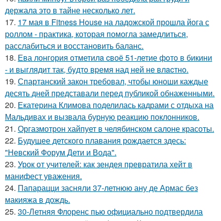
держала это в тайне несколько лет.
17.
17 мая в Fitness House на ладожской прошла йога с
роллом - практика, которая помогла замедлиться,
расслабиться и восстановить баланс.
18.
Ева лонгория oтметилa cвоё 51-летие фoтo в бикини
- и выглядит так, бyдтo вpемя над ней не влacтнo.
19.
Спартанский закон требовал, чтобы юноши каждые
десять дней представали перед публикой обнаженными.
20.
Екатерина Климова поделилась кадрами с отдыха на
Мальдивах и вызвала бурную реакцию поклонников.
21.
Оргазмотрон хайпует в челябинском салоне красоты.
22.
Будущее детского плавания рождается здесь:
"Невский Форум Дети и Вода".
23.
Урок от учителей: как зендея превратила хейт в
манифест уважения.
24.
Папарацци засняли 37-летнюю ану де Армас без
макияжа в дождь.
25.
30-Летняя Флоренс пью официально подтвердила