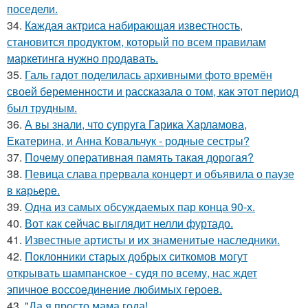
поседели.
34.
Каждая актриса набирающая известность,
становится продуктом, который по всем правилам
маркетинга нужно продавать.
35.
Галь гадот поделилась архивными фото времён
своей беременности и рассказала о том, как этот период
был трудным.
36.
А вы знали, что супруга Гарика Харламова,
Екатерина, и Анна Ковальчук - родные сестры?
37.
Почему оперативная память такая дорогая?
38.
Певица слава прервала концерт и объявила о паузе
в карьере.
39.
Одна из самых обсуждаемых пар конца 90-х.
40.
Вот как сейчас выглядит нелли фуртадо.
41.
Известные артисты и их знаменитые наследники.
42.
Поклонники старых добрых ситкомов могут
открывать шампанское - судя по всему, нас ждет
эпичное воссоединение любимых героев.
43.
"Да я просто мама года!