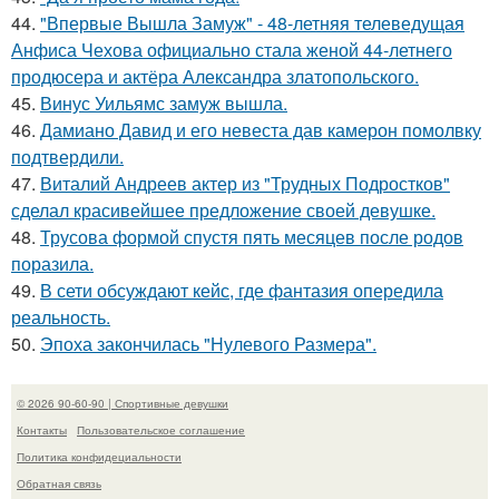
44.
"Впервые Вышла Замуж" - 48-летняя телеведущая
Анфиса Чехова официально стала женой 44-летнего
продюсера и актёра Александра златопольского.
45.
Винус Уильямс замуж вышла.
46.
Дамиано Давид и его невеста дав камерон помолвку
подтвердили.
47.
Виталий Андреев актер из "Трудных Подростков"
сделал красивейшее предложение своей девушке.
48.
Трусова формой спустя пять месяцев после родов
поразила.
49.
В сети обсуждают кейс, где фантазия опередила
реальность.
50.
Эпоха закончилась "Нулевого Размера".
© 2026 90-60-90 | Спортивные девушки
Контакты
Пользовательское соглашение
Политика конфидециальности
Обратная связь