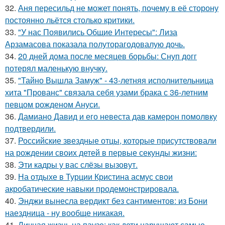
32.
Аня пересильд не может понять, почему в её сторону
постоянно льётся столько критики.
33.
"У нас Появились Общие Интересы": Лиза
Арзамасова показала полуторагодовалую дочь.
34.
20 дней дома после месяцев борьбы: Снуп догг
потерял маленькую внучку.
35.
"Тайно Вышла Замуж" - 43-летняя исполнительница
хита "Прованс" связала себя узами брака с 36-летним
певцом рожденом Ануси.
36.
Дамиано Давид и его невеста дав камерон помолвку
подтвердили.
37.
Российские звездные отцы, которые присутствовали
на рождении своих детей в первые секунды жизни:
38.
Эти кадры у вас слёзы вызовут.
39.
На отдыхе в Турции Кристина асмус свои
акробатические навыки продемонстрировала.
40.
Энджи вынесла вердикт без сантиментов: из Бони
наездница - ну вообще никакая.
41.
Личная жизнь на паузе: как дети нарушают самые