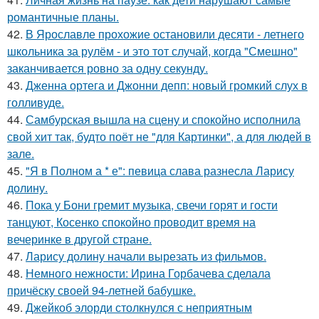
романтичные планы.
42.
В Ярославле прохожие остановили десяти - летнего
школьника за рулём - и это тот случай, когда "Смешно"
заканчивается ровно за одну секунду.
43.
Дженна ортега и Джонни депп: новый громкий слух в
голливуде.
44.
Самбурская вышла на сцену и спокойно исполнила
свой хит так, будто поёт не "для Картинки", а для людей в
зале.
45.
"Я в Полном а * е": певица слава разнесла Ларису
долину.
46.
Пока у Бони гремит музыка, свечи горят и гости
танцуют, Косенко спокойно проводит время на
вечеринке в другой стране.
47.
Ларису долину начали вырезать из фильмов.
48.
Немного нежности: Ирина Горбачева сделала
причёску своей 94-летней бабушке.
49.
Джейкоб элорди столкнулся с неприятным