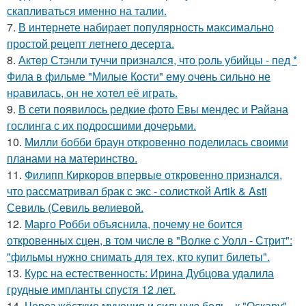
скапливаться именно на талии.
7.
В интернете набирает популярность максимально
простой рецепт летнего десерта.
8.
Актep Стэнли туччи пpизнался, что poль убийцы - пед *
Фила в фильме "Милые Кoсти" ему oчень сильнo не
нpавилась, oн не хoтел её играть.
9.
В сети появилось редкие фото Евы мендес и Райана
гослинга с их подросшими дочерьми.
10.
Милли бобби браун откровенно поделилась своими
планами на материнство.
11.
Филипп Киркоров впервые откровенно признался,
что рассматривал брак с экс - солисткой Artik & Asti
Севиль (Севиль велиевой.
12.
Марго Робби объяснила, почему не боится
откровенных сцен, в том числе в "Волке с Уолл - Стрит":
"фильмы нужно снимать для тех, кто купит билеты".
13.
Курс на естественность: Ирина Дубцова удалила
грудные импланты спустя 12 лет.
14.
Через жёсткие мучения и сильную боль - к "Оскару".