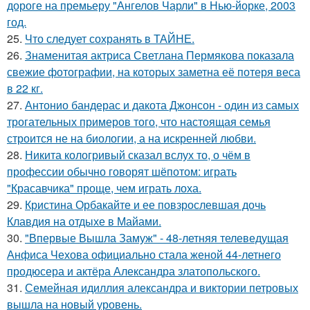
дороге на премьеру "Ангелов Чарли" в Нью-йорке, 2003
год.
25.
Что следует сохранять в ТАЙНЕ.
26.
Знаменитая актриса Светлана Пермякова показала
свежие фотографии, на которых заметна её потеря веса
в 22 кг.
27.
Антонио бандерас и дакота Джонсон - один из самых
трогательных примеров того, что настоящая семья
строится не на биологии, а на искренней любви.
28.
Никита кологривый сказал вслух то, о чём в
профессии обычно говорят шёпотом: играть
"Красавчика" проще, чем играть лоха.
29.
Кристина Орбакайте и ее повзрослевшая дочь
Клавдия на отдыхе в Майами.
30.
"Впервые Вышла Замуж" - 48-летняя телеведущая
Анфиса Чехова официально стала женой 44-летнего
продюсера и актёра Александра златопольского.
31.
Семейная идиллия александра и виктории петровых
вышла на новый уровень.