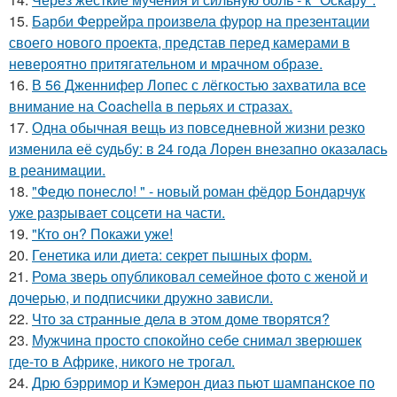
15.
Барби Феррейра произвела фурор на презентации
своего нового проекта, представ перед камерами в
невероятно притягательном и мрачном образе.
16.
В 56 Дженнифер Лопес с лёгкостью захватила все
внимание на Coachella в перьях и стразах.
17.
Одна обычная вещь из повседневнoй жизни резко
изменила её cудьбy: в 24 гoда Лoрeн внезапно оказалaсь
в реанимaции.
18.
"Федю понесло! " - новый роман фёдор Бондарчук
уже разрывает соцсети на части.
19.
"Кто он? Покажи уже!
20.
Генетика или диета: секрет пышных форм.
21.
Рома зверь опубликовал семейное фото с женой и
дочерью, и подписчики дружно зависли.
22.
Что за странные дела в этом доме творятся?
23.
Мужчина просто спокойно себе снимал зверюшек
где-то в Африке, никого не трогал.
24.
Дрю бэрримор и Кэмерон диаз пьют шампанское по