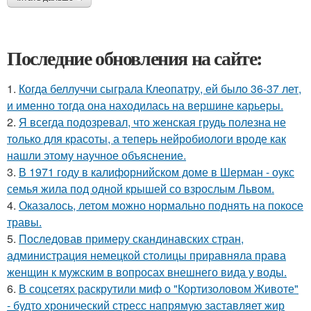
Последние обновления на сайте:
1.
Когда беллуччи сыграла Клеопатру, ей было 36-37 лет,
и именно тогда она находилась на вершине карьеры.
2.
Я всегда подозревал, что женская грудь полезна не
только для красоты, а теперь нейробиологи вроде как
нашли этому научное объяснение.
3.
В 1971 году в калифорнийском доме в Шерман - оукс
семья жила под одной крышей со взрослым Львом.
4.
Оказалось, летом можно нормально поднять на покосе
травы.
5.
Последовав примеру скандинавских стран,
администрация немецкой столицы приравняла права
женщин к мужским в вопросах внешнего вида у воды.
6.
В соцсетях раскрутили миф о "Кортизоловом Животе"
- будто хронический стресс напрямую заставляет жир