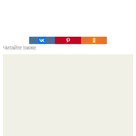
Читайте также
Оливия уайлд напугала фанатов своим видом: что
произошло со звездой "Доктора Хауса"?