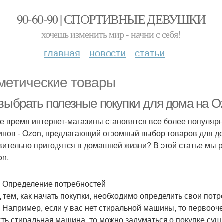
90-60-90 | СПОРТИВНЫЕ ДЕВУШКИ
хочешь изменить мир - начни с себя!
главная
новости
статьи
метические товары
 выбрать полезные покупки для дома на O
е время интернет-магазины становятся все более популярн
инов - Ozon, предлагающий огромный выбор товаров для до
вительно пригодятся в домашней жизни? В этой статье мы 
on.
: Определение потребностей
 тем, как начать покупки, необходимо определить свои пот
 Например, если у вас нет стиральной машины, то первооче
сть стиральная машина, то можно задуматься о покупке суш