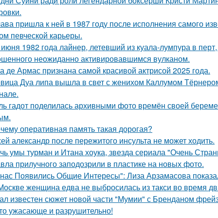
дни Суини ради роли легендарной боксерши Кристи Марти
ровки.
ава пришла к ней в 1987 году после исполнения самого изве
ом певческой карьеры.
 июня 1982 года лайнер, летевший из куала-лумпура в перт,
шенного неожиданно активировавшимся вулканом.
а де Армас признана самой красивой актрисой 2025 года.
вица Дуа липа вышла в свет с женихом Каллумом Тёрнеро
нале.
ль гадот поделилась архивными фото времён своей беременн
ым.
чему оперативная память такая дорогая?
ей александр после пережитого инсульта не может ходить.
чь умы турман и Итана хоука, звезда сериала "Очень Стра
вла прилучного заподозрили в пластике на новых фото.
 нас Появились Общие Интересы": Лиза Арзамасова показа
Москве женщина едва не выбросилась из такси во время д
ал известен сюжет новой части "Мумии" с Бренданом фрей
то ужасающе и разрушительно!