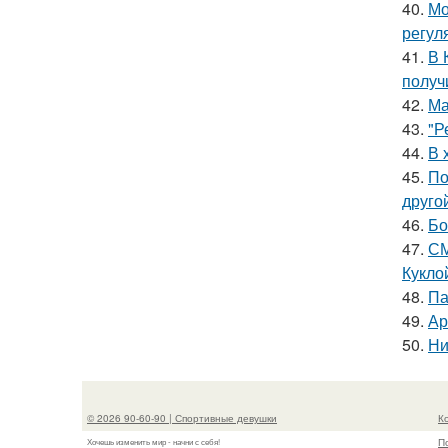
40.
Мо
регул
41.
В 
получ
42.
Ма
43.
"Р
44.
В 
45.
По
друго
46.
Бо
47.
СМ
Куклой
48.
Па
49.
Ар
50.
Ни
© 2026 90-60-90 | Спортивные девушки
К
П
Хочешь изменить мир - начни с себя!