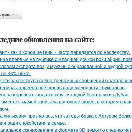
ь дальше →
ледние обновления на сайте:
ант - как и хорошие гены - часто передается по наследству.
нна впервые на публике с младшей дочкой роки айриш поя
словам эксперта воз, у мужчин с образованной и мудрой су
 на 46% ниже.
сети захлестнула волна тревожных сообщений о загадочн
терина андреева пьёт кровь ради молодости - буквально.
ети разгорелся скандал вокруг молодой блогерши из Дубая.
 вместе с мамой записала шуточное видео, в котором сра
дом.
а хилькевич призналась, что за годы брака с Артуром Волк
ия ради спокойствия в семье.
циальное сканирование в формате 3D помогло специалист