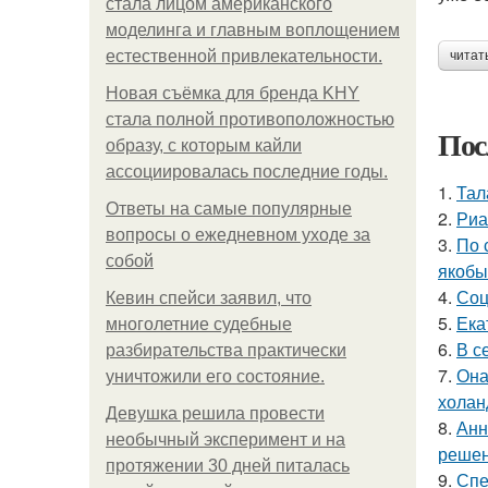
стала лицом американского
моделинга и главным воплощением
естественной привлекательности.
читат
Новая съёмка для бренда KHY
стала полной противоположностью
Пос
образу, с которым кайли
ассоциировалась последние годы.
1.
Тал
Ответы на самые популярные
2.
Риа
вопросы о ежедневном уходе за
3.
По 
собой
якобы
4.
Соц
Кевин спейси заявил, что
5.
Ека
многолетние судебные
6.
В с
разбирательства практически
7.
Она
уничтожили его состояние.
холан
Девушка решила провести
8.
Анн
необычный эксперимент и на
решен
протяжении 30 дней питалась
9.
Спе