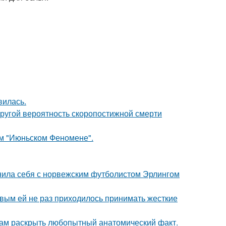
вилась.
пругой вероятность скоропостижной смерти
ом "Июньском Феномене".
внила себя с норвежским футболистом Эрлингом
овым ей не раз приходилось принимать жесткие
ам раскрыть любопытный анатомический факт.