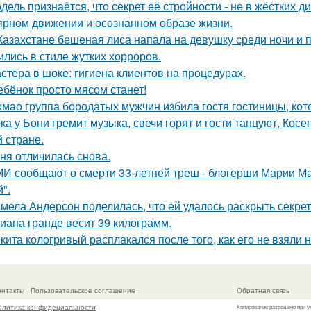
дель признаётся, что секрет её стройности - не в жёстких 
ярном движении и осознанном образе жизни.
Казахстане бешеная лиса напала на девушку среди ночи и 
ились в стиле жутких хорроров.
стера в шоке: гигиена клиентов на процедурах.
ебёнок просто мясом станет!
хмао группа бородатых мужчин избила гостя гостиницы, кот
ка у Бони гремит музыка, свечи горят и гости танцуют, Кос
й стране.
ня отличилась снова.
И сообщают о смерти 33-летней треш - блогерши Марии Ма
".
мела Андерсон поделилась, что ей удалось раскрыть секрет
иана гранде весит 39 килограмм.
кита кологривый расплакался после того, как его не взяли 
онтакты
Пользовательское соглашение
Обратная связь
олитика конфидециальности
Копирование разрешено при у