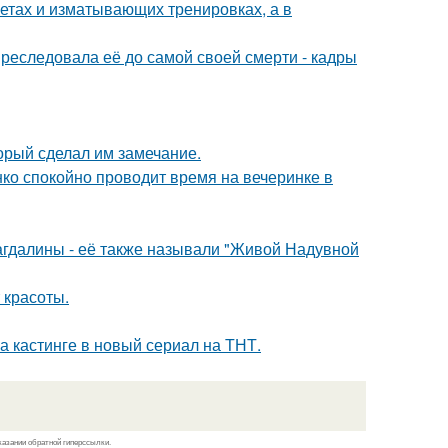
диетах и изматывающих тренировках, а в
преследовала её до самой своей смерти - кадры
орый сделал им замечание.
енко спокойно проводит время на вечеринке в
гдалины - её также называли "Живой Надувной
 красоты.
на кастинге в новый сериал на ТНТ.
казании обратной гиперссылки.