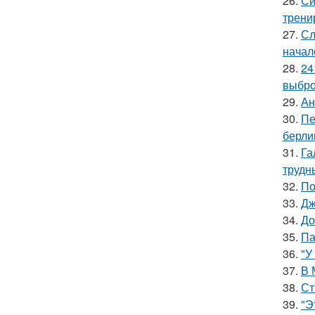
26.
Си
трени
27.
Сл
начал
28.
24
выбро
29.
Ан
30.
Пе
берли
31.
Га
трудн
32.
По
33.
Дж
34.
До
35.
Па
36.
"У
37.
В 
38.
Ст
39.
"Э