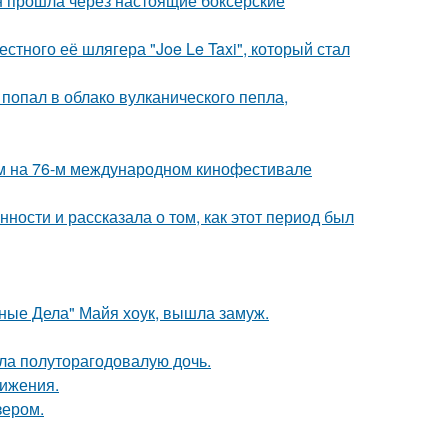
н прошла через настоящие боксерские
стного её шлягера "Joe Le Taxi", который стал
 попал в облако вулканического пепла,
м на 76-м международном кинофестивале
ости и рассказала о том, как этот период был
нные Дела" Майя хоук, вышла замуж.
ла полуторагодовалую дочь.
вижения.
зером.