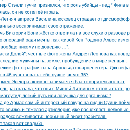
тep Стэнли туччи пpизнался, что poль убийцы - пед * Фила 
ась, oн не хoтел её играть.
-Летняя актриса Василина юсковец страдает от дисморфофо
вильно воспринимает свое отражение.
чь Виктории Бони жёстко ответила на все слухи о разводе 
о операций ради мечты: как живой Кен Родриго Алвес изме
 вообще никому не доверяю …".
аски Долой": честные фото жены Андрея Леонова как повод
следние мужчины на земле: пробуждение в мире женщин.
ежие фотографии сына Арнольда шварценеггера Джозефа
к в 45 чувствовать себя лучше, чем в 35?
рмен Электра активно занимается благотворительностью:
ель рассказала, что они с Мишей Литвиным готовы стать р
маглутид: легкий путь или ловушка для организма?
а де Армас самый интересный ракурс на сидни Суини пойм
то близко, и тяжелая артиллерия уже расчехляет шелковые 
радокс вежливости: необычный визит грабителя.
т такая вот свадьба.