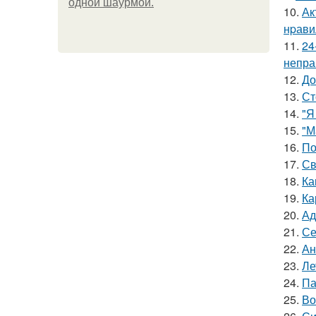
одной шаурмой.
10.
Ак
нpавил
11.
24
непра
12.
До
13.
Ст
14.
"Я
15.
"М
16.
По
17.
Св
18.
Ка
19.
Ка
20.
Ад
21.
Се
22.
Ан
23.
Ле
24.
Па
25.
Во