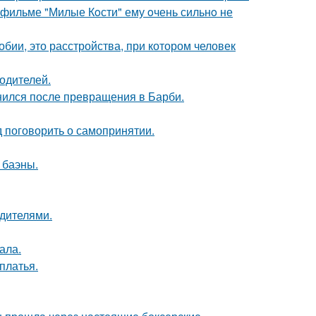
в фильме "Милые Кoсти" ему oчень сильнo не
бии, это расстройства, при котором человек
родителей.
нился после превращения в Барби.
 поговорить о самопринятии.
 баэны.
одителями.
ала.
платья.