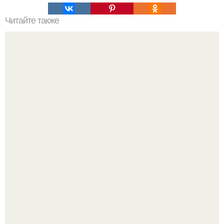
Читайте также
Коронавирус: что лекарства запрещено принимать
Анна, давно известная своим увлечением
бодибилдингом, впервые попробовала себя в роли