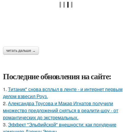
читать дальше →
Последние обновления на сайте:
1.
Титаник" снова всплыл в ленте - и интернет первым
делом взвесил Роуз.
2.
Александра Трусова и Макар Игнатов получили
множество предложений сняться в реалити-шоу - от
романтических до экстремальных.
3.
Эффект "Эльфийской" внешности: как похудение
изменило Дарину Эрвин.