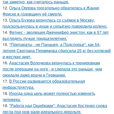
так заметно, как считалось раньше.
12.
Ольга Орлова трогательно обратилась к Жанне
Фриске в годовщину её смерти.
13.
Ольга Бузова вернулась со съёмок в Москву,
подскользнулась в душе и серьёзно повредила колено.
14.
Фитнес - эволюция Дженнифер энистон: как в 57 лет
выглядеть лучше тридцатилетних.
15.
"Препараты - не Панацея, а Подспорье": как 54-
летняя Светлана Пермякова сбросила 25 кг без иллюзий
и жестких диет.
16.
Анастасия Волочкова вернулась к тренировкам
после операции на ноге - и сделала это раньше, чем
ожидали даже врачи в Германии.
17.
В России развивается образовательная
инфраструктура.
18.
Иногда одна цель может полностью изменить
человека.
19.
"Работа над Ошибками": Анастасия Костенко снова
легла под нож ради идеального декольте.