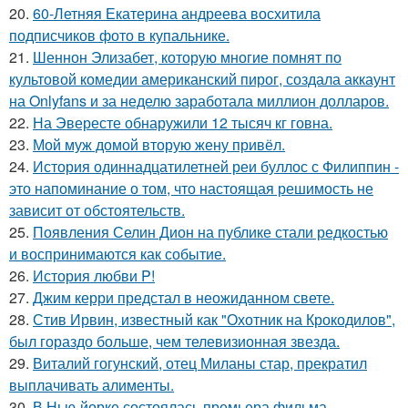
20.
60-Летняя Екатерина андреева восхитила
подписчиков фото в купальнике.
21.
Шеннон Элизабет, которую многие помнят по
культовой комедии американский пирог, создала аккаунт
на Onlyfans и за неделю заработала миллион долларов.
22.
На Эвересте обнаружили 12 тысяч кг говна.
23.
Мой муж домой вторую жену привёл.
24.
История одиннадцатилетней реи буллос с Филиппин -
это напоминание о том, что настоящая решимость не
зависит от обстоятельств.
25.
Появления Селин Дион на публике стали редкостью
и воспринимаются как событие.
26.
История любви P!
27.
Джим керри предстал в неожиданном свете.
28.
Стив Ирвин, известный как "Охотник на Крокодилов",
был гораздо больше, чем телевизионная звезда.
29.
Виталий гогунский, отец Миланы стар, прекратил
выплачивать алименты.
30.
В Нью-йорке состоялась премьера фильма