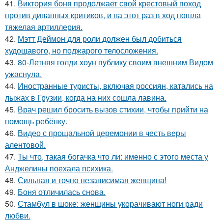
41.
Виктория боня продолжает свой крестовый поход
против диванных критиков, и на этот раз в ход пошла
тяжелая артиллерия.
42.
Мэтт Деймон для роли должен был добиться
худощавого, но поджарого телосложения.
43.
80-Летняя голди хоун публику своим внешним Видом
ужаснула.
44.
Иностранные туристы, включая россиян, катались на
лыжах в Грузии, когда на них сошла лавина.
45.
Врач решил бросить вызов стихии, чтобы прийти на
помощь ребёнку.
46.
Видео с прощальной церемонии в честь веры
алентовой.
47.
Ты что, такая богачка что ли: именно с этого места у
Анджелины поехала психика.
48.
Сильная и точно независимая женщина!
49.
Боня отличилась снова.
50.
Стамбул в шоке: женщины укорачивают ноги ради
любви.