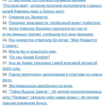
"Последствия", которую посетили исполнители главных
ролей Кэмерон диас и Джона хилл.
31.
Очереди на Эвересте.
32.
Парадокс вежливости: необычный визит грабителя.
33.
Актер Николас Брэндон скончался во сне от
естественных причин, сообщили его родственники.
34.
Риз уизерспун отметила 50-летие: "Мне Нравится
Стареть".
35.
Могла бы и подыграть ему.
36.
"Do you Speak English?
37.
Ана де Армас признана самой красивой актрисой
2025 года.
38.
Павла прилучного заподозрили в пластике на новых
фото.
39.
Экстремальная акробатика на воде.
40.
"Тайно Вышла Замуж" - 43-летняя исполнительница
хита "Прованс" связала себя узами брака с 36-летним
певцом рожденом Ануси.