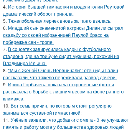
4.
История бывшей гимнастки и модели юлии Реутовой
драматический оборот приняла.
5.
Тяжелобольная лерчек вновь за танго взялась.
6.
Младший сын знаменитой актрисы Дилан ли сыграл
свадьбу со своей избранницей Паулой брасс на
побережье сен - тропе.
7.
В соцсетях завирусились кадры с футбольного
стадиона, где на трибуне сидит мужчина, похожий на
Владимира Ильича.
8.
"Мы с Женой Очень Нервничали": отец иды Галич
рассказали, что тяжело переживали развод дочери.
9.
Ирина Горбачева показала откровенные фото и
рассказала о борьбе с лишним весом на фоне раннего
климакса.
10.
Вот семь причин, по которым стоит регулярно
заниматься суставной гимнастикой:
11.
Учёные заявили, что добавки с омега - 3 не улучшают
память и работу мозга у большинства здоровых людей