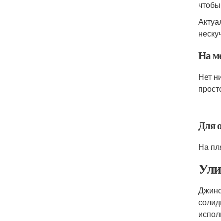
чтобы
Актуа
неску
На м
Нет н
прост
Для 
На пл
Ули
Джинс
солид
испол