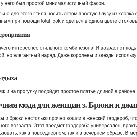
 у него был простой минималистичный фасон.
льно для этого стиля носить летом простую блузу из хлопка
чным при помощи total look и одеться в одном цвете с головы
ероприятия
ичего интереснее стильного комбинезона! И возраст отнюдь
ой, но элегантный наряд. Даже королевы и звезды использу
отдыха
яж и на прогулку подойдет простое платье длиной в районе 
чная мода для женщин з. Брюки и дж
ы и брюки настолько прочно вошли в женский гардероб, чт
ного возраста. Этот предмет гардероба универсален, практ
ьзовать, как в повседневном, так и в вечернем образе. В 