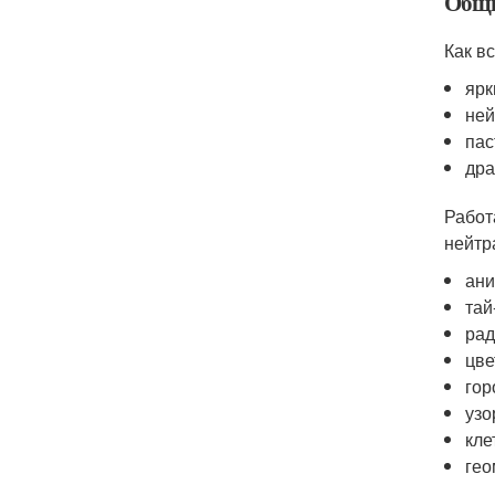
Общи
Как в
ярк
ней
пас
дра
Работа
нейтр
ани
тай
рад
цве
гор
узо
кле
гео