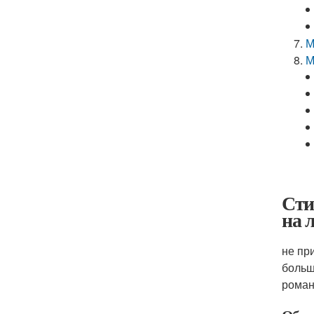
М
М
Сти
на 
не пр
больш
роман