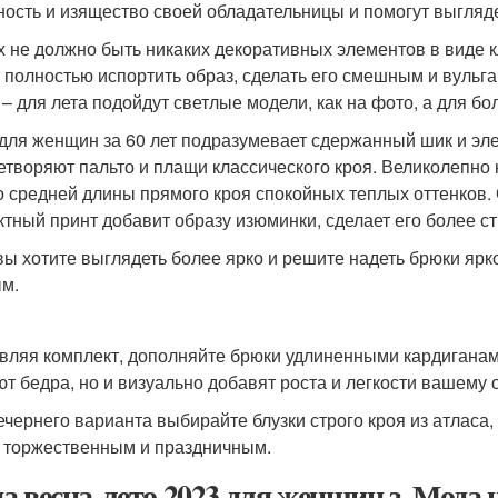
ность и изящество своей обладательницы и помогут выгляде
х не должно быть никаких декоративных элементов в виде кл
 полностью испортить образ, сделать его смешным и вульга
 – для лета подойдут светлые модели, как на фото, а для б
для женщин за 60 лет подразумевает сдержанный шик и эле
етворяют пальто и плащи классического кроя. Великолепно 
о средней длины прямого кроя спокойных теплых оттенков.
тный принт добавит образу изюминки, сделает его более с
вы хотите выглядеть более ярко и решите надеть брюки ярко
м.
вляя комплект, дополняйте брюки удлиненными кардиганами
ют бедра, но и визуально добавят роста и легкости вашему 
ечернего варианта выбирайте блузки строго кроя из атласа
 торжественным и праздничным.
а весна-лето 2023 для женщин з. Мода н