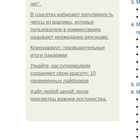
М
лет".
В соцсетях набирают популярность
чипсы из крапивы, которые
М
пользователи в комментариях
п
называют неожиданно вкусными.
Коронавирус: предварительные
итоги пандемии
Узнайте, как супермодели
сохраняют свою красоту: 10
проверенных лайфхаков
И
М
Хайп любой ценой: когда
просмотры важнее достоинства.