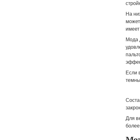
строй
На ни
может
имеет
Мода 
удовл
пальт
эффек
Если 
темны
Соста
закро
Для в
более
Мод