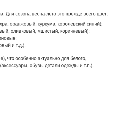
. Для сезона весна-лето это прежде всего цвет:
хра, оранжевый, куркума, королевский синий);
овый, оливковый, мшистый, коричневый);
еоновые;
ый и т.д.).
ме), что особенно актуально для белого,
аксессуары, обувь, детали одежды и т.п.).