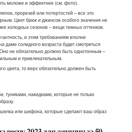
ть моложе и эффектнее (см. фото).
епок, прорезей или потертостей – все это
рным. Цвет брюк и джинсов особого значения не
олее холодных сезонов – вещи темных оттенков.
гантность, и этим требованиям вполне
на даме солидного возраста будет смотреться
 Оно не обязательно должно быть однотонным –
тильным и привлекательным.
го цвета, то верх обязательно должен быть
, туниками, накидками, которые не только
образу.
, шелка или шифона, которые сделают ваш образ
а весну 2023 для женщин за 50