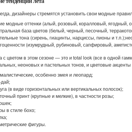
е тенденции лета
сегда, дизайнеры стремятся установить свои модные правила
ие модные оттенки (алый, розовый, коралловый, ягодный, о
тральная база цветов (белый, черный, песочный, терракот
тельные тона (сирень, гиацинты, нарциссы, пионы и т.п.);н
гоценности (изумрудный, рубиновый, сапфировый, аметистов
 с цветом в этом сезоне — это и total look (все в одной гам
альных, неоновых и пастельных тонов, и цветовые акценты (
малистические, особенно змея и леопард;
-дай;
уга (в виде горизонтальных или вертикальных полосок);
точный принт (крупные и мелкие), в частности розы;
ошек;
ры в стиле бохо;
тка;
метрические фигуры.