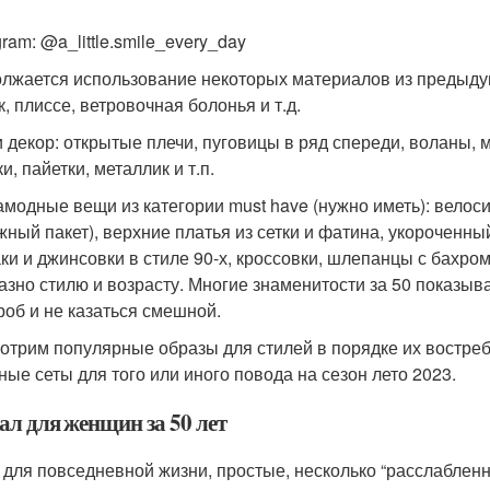
gram: @a_little.smile_every_day
лжается использование некоторых материалов из предыдущ
, плиссе, ветровочная болонья и т.д.
и декор: открытые плечи, пуговицы в ряд спереди, воланы, 
и, пайетки, металлик и т.п.
амодные вещи из категории must have (нужно иметь): велоси
жный пакет), верхние платья из сетки и фатина, укороченны
ки и джинсовки в стиле 90-х, кроссовки, шлепанцы с бахро
азно стилю и возрасту. Многие знаменитости за 50 показыв
роб и не казаться смешной.
отрим популярные образы для стилей в порядке их востре
ные сеты для того или иного повода на сезон лето 2023.
ал для женщин за 50 лет
 для повседневной жизни, простые, несколько “расслабленн