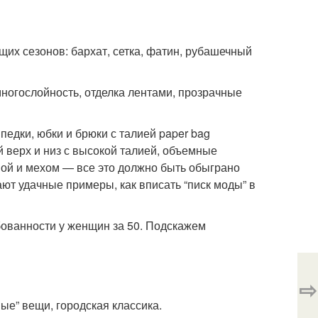
их сезонов: бархат, сетка, фатин, рубашечный
многослойность, отделка лентами, прозрачные
педки, юбки и брюки с талией paper bag
й верх и низ с высокой талией, объемные
мой и мехом — все это должно быть обыграно
ают удачные примеры, как вписать “писк моды” в
бованности у женщин за 50. Подскажем
⇨
ые” вещи, городская классика.