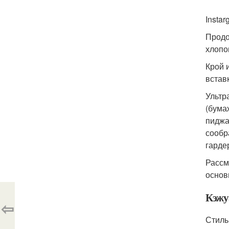
Instar
Продо
хлопок
Крой 
вставк
Ультр
(бума
пиджа
сообр
гарде
Рассм
основ
Кэжу
⇦
Стиль