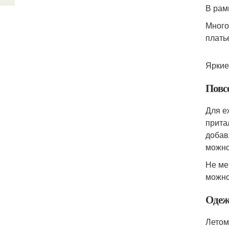
В рам
Много
плать
Яркие
Повс
Для е
прита
добав
можно
Не ме
можно
Одеж
Летом