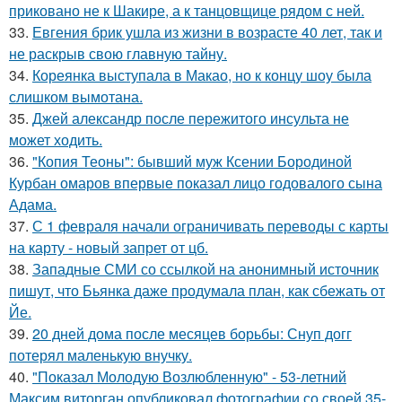
приковано не к Шакире, а к танцовщице рядом с ней.
33.
Евгения брик ушла из жизни в возрасте 40 лет, так и
не раскрыв свою главную тайну.
34.
Кореянка выступала в Макао, но к концу шоу была
слишком вымотана.
35.
Джей александр после пережитого инсульта не
может ходить.
36.
"Копия Теоны": бывший муж Ксении Бородиной
Курбан омаров впервые показал лицо годовалого сына
Адама.
37.
С 1 февраля начали ограничивать переводы с карты
на карту - новый запрет от цб.
38.
Западные СМИ со ссылкой на анонимный источник
пишут, что Бьянка даже продумала план, как сбежать от
Йе.
39.
20 дней дома после месяцев борьбы: Снуп догг
потерял маленькую внучку.
40.
"Показал Молодую Возлюбленную" - 53-летний
Максим виторган опубликовал фотографии со своей 35-