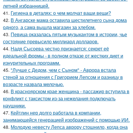
летней избранницей.
41.
Гигиена в деталях: о чем молчат ваши вещи?
42.
В Ангарске мама оставила шестилетнего сына дома
одного, а сама вышла магазин за хлебом.
43.
Певица оказалась пятым музыкантом в истории, чье
состояние превысило миллиард долларов.
44.
Надя Сысоева честно признается: секрет её
идеальной формы - в полном отказе от жестких диет и
изнурительных программ.
45.
"Лучше с Дедом, чем с Сыном" - Аврора встала
стеной за отношения с Григорием Лепсом и разницу в
возрасте назвала мелочью.
46.
В красноярском крае женщина - пассажир вступила в
конфликт с таксистом из-за нежелания подключать
наушники.
47.
Кейтлин нер долго работала в компании,
занимающейся генерацией изображений с помощью ИИ.
48.
Молодую невесту Лепса аврору стошнило, когда она