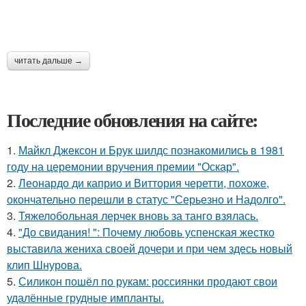
читать дальше →
Последние обновления на сайте:
1.
Майкл Джексон и Брук шилдс познакомились в 1981
году на церемонии вручения премии "Оскар".
2.
Леонардо ди каприо и Виттория черетти, похоже,
окончательно перешли в статус "Серьезно и Надолго".
3.
Тяжелобольная лерчек вновь за танго взялась.
4.
"До свидания! ": Почему любовь успенская жестко
выставила жениха своей дочери и при чем здесь новый
клип Шнурова.
5.
Силикон пошёл по рукам: россиянки продают свои
удалённые грудные импланты.