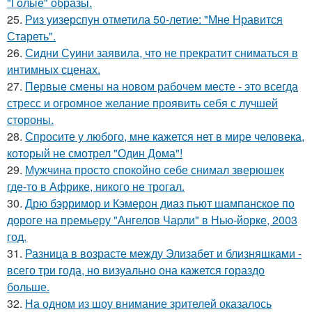
"Голые" образы.
25.
Риз уизерспун отметила 50-летие: "Мне Нравится
Стареть".
26.
Сидни Суини заявила, что не прекратит сниматься в
интимных сценах.
27.
Первые смены на новом рабочем месте - это всегда
стресс и огромное желание проявить себя с лучшей
стороны.
28.
Спросите у любого, мне кажется нет в мире человека,
который не смотрел "Один Дома"!
29.
Мужчина просто спокойно себе снимал зверюшек
где-то в Африке, никого не трогал.
30.
Дрю бэрримор и Кэмерон диаз пьют шампанское по
дороге на премьеру "Ангелов Чарли" в Нью-йорке, 2003
год.
31.
Разница в возрасте между Элизабет и близняшками -
всего три года, но визуально она кажется гораздо
больше.
32.
На одном из шоу внимание зрителей оказалось