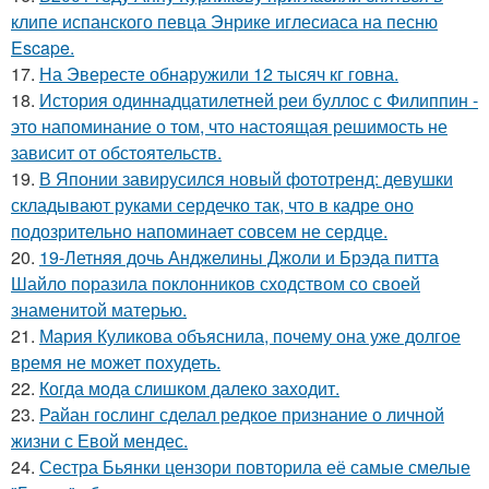
клипе испанского певца Энрике иглесиаса на песню
Escape.
17.
На Эвересте обнаружили 12 тысяч кг говна.
18.
История одиннадцатилетней реи буллос с Филиппин -
это напоминание о том, что настоящая решимость не
зависит от обстоятельств.
19.
В Японии завирусился новый фототренд: девушки
складывают руками сердечко так, что в кадре оно
подозрительно напоминает совсем не сердце.
20.
19-Летняя дочь Анджелины Джоли и Брэда питта
Шайло поразила поклонников сходством со своей
знаменитой матерью.
21.
Мария Куликова объяснила, почему она уже долгое
время не может похудеть.
22.
Когда мода слишком далеко заходит.
23.
Райан гослинг сделал редкое признание о личной
жизни с Евой мендес.
24.
Сестра Бьянки цензори повторила её самые смелые