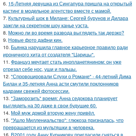
6.
15-Летняя девушка из Сингапура пришла на открытый
кастинг в модельное агентство вместе с мамой.
7.
Культурный шок в Милане: Сергей бурунов и Дилара
зажгли на секретном шоу канье уэста.
8.
Можно ли во время развода выглядеть так дерзко?
9.
Новые фото дафни кин.
10.
Бьянка нарушила главное карьерное правило ради
ироничного хита от создателя "Царицы".
11.
Француз мечтает стать инопланетянином: он уже
отрезал себе нос, уши и пальцы.
12.
"Спровоцировали Слухи о Романе" - 44-летний Дима
Билан и 35-летняя Анна асти смутили поклонников
кадрами свежей фотосессии.
13.
"Заморозить" время: Анна седокова планирует
выглядеть на 30 даже в свои будущие 60.
14.
Мой муж домой вторую жену привёл.
15.
"Ушло Миллениальство": глюкоза призналась, что
превращается из мультяшки в человека.
16.
В2001 году Анну Курникову пригласили сняться в