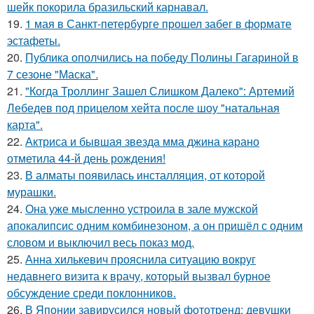
шейк покорила бразильский карнавал.
19.
1 мая в Санкт-петербурге прошел забег в формате
эстафеты.
20.
Публика ополчились на победу Полины Гагариной в
7 сезоне "Маска".
21.
"Когда Троллинг Зашел Слишком Далеко": Артемий
Лебедев под прицелом хейта после шоу "натальная
карта".
22.
Актриса и бывшая звезда мма джина карано
отметила 44-й день рождения!
23.
В алматы появилась инсталляция, от которой
мурашки.
24.
Она уже мысленно устроила в зале мужской
апокалипсис одним комбинезоном, а он пришёл с одним
словом и выключил весь показ мод.
25.
Анна хилькевич прояснила ситуацию вокруг
недавнего визита к врачу, который вызвал бурное
обсуждение среди поклонников.
26.
В Японии завирусился новый фототренд: девушки