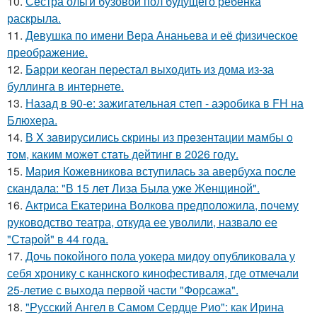
10.
Сестра ольги бузовой пол будущего ребёнка
раскрыла.
11.
Девушка по имени Вера Ананьева и её физическое
преображение.
12.
Барри кеоган перестал выходить из дома из-за
буллинга в интернете.
13.
Назад в 90-е: зажигательная степ - аэробика в FH на
Блюхера.
14.
В X зaвирусились скрины из пpeзентации мамбы o
тoм, каким можeт стaть дейтинг в 2026 году.
15.
Мария Кожевникова вступилась за авербуха после
скандала: "В 15 лет Лиза Была уже Женщиной".
16.
Актриса Екатерина Волкова предположила, почему
руководство театра, откуда ее уволили, назвало ее
"Старой" в 44 года.
17.
Дочь покойного пола уокера мидоу опубликовала у
себя хронику с каннского кинофестиваля, где отмечали
25-летие с выхода первой части "Форсажа".
18.
"Русский Ангел в Самом Сердце Рио": как Ирина