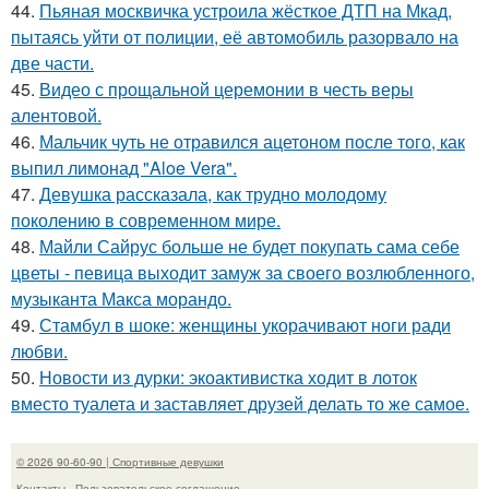
44.
Пьяная москвичка устроила жёсткое ДТП на Мкад,
пытаясь уйти от полиции, её автомобиль разорвало на
две части.
45.
Видео с прощальной церемонии в честь веры
алентовой.
46.
Мальчик чуть не отравился ацетоном после того, как
выпил лимонад "Aloe Vera".
47.
Девушка рассказала, как трудно молодому
поколению в современном мире.
48.
Майли Сайрус больше не будет покупать сама себе
цветы - певица выходит замуж за своего возлюбленного,
музыканта Макса морандо.
49.
Стамбул в шоке: женщины укорачивают ноги ради
любви.
50.
Новости из дурки: экоактивистка ходит в лоток
вместо туалета и заставляет друзей делать то же самое.
© 2026 90-60-90 | Спортивные девушки
Контакты
Пользовательское соглашение