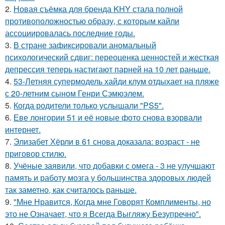
2.
Новая съёмка для бренда KHY стала полной
противоположностью образу, с которым кайли
ассоциировалась последние годы.
3.
В стране зафиксировали аномальный
психологический сдвиг: переоценка ценностей и жесткая
депрессия теперь настигают парней на 10 лет раньше.
4.
53-Летняя супермодель хайди клум отдыхает на пляже
с 20-летним сыном Генри Сэмюэлем.
5.
Когда родители только услышали "PS5".
6.
Еве лонгории 51 и её новые фото снова взорвали
интернет.
7.
Элизабет Хёрли в 61 снова доказала: возраст - не
приговор стилю.
8.
Учёные заявили, что добавки с омега - 3 не улучшают
память и работу мозга у большинства здоровых людей
так заметно, как считалось раньше.
9.
"Мне Нравится, Когда мне Говорят Комплименты, но
это не Означает, что я Всегда Выгляжу Безупречно".