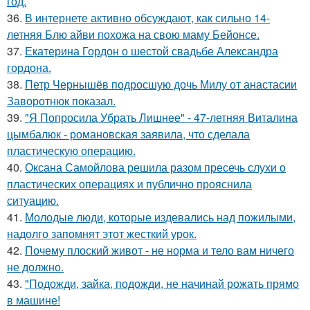
год.
36.
В интернете активно обсуждают, как сильно 14-
летняя Блю айви похожа на свою маму Бейонсе.
37.
Екатерина Гордон о шестой свадьбе Александра
гордона.
38.
Петр Чернышёв подросшую дочь Милу от анастасии
Заворотнюк показал.
39.
"Я Попросила Убрать Лишнее" - 47-летняя Виталина
цымбалюк - романовская заявила, что сделала
пластическую операцию.
40.
Оксана Самойлова решила разом пресечь слухи о
пластических операциях и публично прояснила
ситуацию.
41.
Молодые люди, которые издевались над пожилыми,
надолго запомнят этот жесткий урок.
42.
Почему плоский живот - не норма и тело вам ничего
не должно.
43.
"Подожди, зайка, подожди, не начинай рожать прямо
в машине!