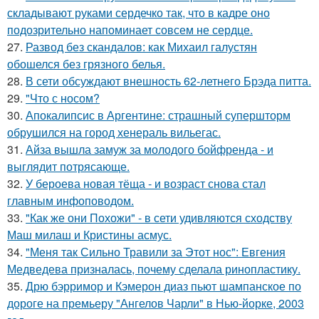
складывают руками сердечко так, что в кадре оно
подозрительно напоминает совсем не сердце.
27.
Развод без скандалов: как Михаил галустян
обошелся без грязного белья.
28.
В сети обсуждают внешность 62-летнего Брэда питта.
29.
"Что с носом?
30.
Апокалипсис в Аргентине: страшный супершторм
обрушился на город хенераль вильегас.
31.
Айза вышла замуж за молодого бойфренда - и
выглядит потрясающе.
32.
У бероева новая тёща - и возраст снова стал
главным инфоповодом.
33.
"Как же они Похожи" - в сети удивляются сходству
Маш милаш и Кристины асмус.
34.
"Меня так Сильно Травили за Этот нос": Евгения
Медведева призналась, почему сделала ринопластику.
35.
Дрю бэрримор и Кэмерон диаз пьют шампанское по
дороге на премьеру "Ангелов Чарли" в Нью-йорке, 2003