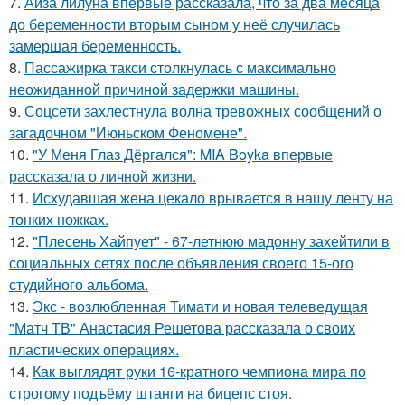
7.
Айза лилуна впервые рассказала, что за два месяца
до беременности вторым сыном у неё случилась
замершая беременность.
8.
Пассажирка такси столкнулась с максимально
неожиданной причиной задержки машины.
9.
Соцсети захлестнула волна тревожных сообщений о
загадочном "Июньском Феномене".
10.
"У Меня Глаз Дёргался": MIA Boyka впервые
рассказала о личной жизни.
11.
Исхудавшая жена цекало врывается в нашу ленту на
тонких ножках.
12.
"Плесень Хайпует" - 67-летнюю мадонну захейтили в
социальных сетях после объявления своего 15-ого
студийного альбома.
13.
Экс - возлюбленная Тимати и новая телеведущая
"Матч ТВ" Анастасия Решетова рассказала о своих
пластических операциях.
14.
Как выглядят руки 16-кратного чемпиона мира по
строгому подъёму штанги на бицепс стоя.