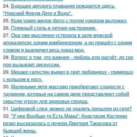
24.
Будущее детского плавания рождается здесь:
"Невский Форум Дети и Вода".
25.
Коди уокер милое фото с полом уокером выложил.
26.
Пляжный стиль и летнее настроение.
27.
Она уже мысленно устроила в зале мужской
апокалипсис одним комбинезоном, а он пришёл с одним
словом и выключил весь показ мод.
28.
Вопрос о том, что важнее - любовь или расчёт, до сих
пор вызывает дискуссии.
29.
Михаил галустян вывел в свет любовницу - гримершу
с кольцом в носу.
30.
Маленькие дети массово приобретают сладости с
таурином, которые на самом деле представляют собой
скрытую угрозу для здоровья сердца.
31.
Цифровой след: можно ли удалить прошлое из сети?
32.
"У нее Вообще-то Есть Мама": Анастасия Костенко
резко высказалась о дочери Дмитрия Тарасова от
бывшей жены.