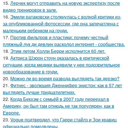
15.
Лерчек могут отправить на новую экспертизу после
видео тренировок в зале.
16.
Эмили ратаковски столкнулась с волной критики из-
за опубликованной фотосессии, где она запечатлена с
маленьким ребенком на груди.
17.
Против фильтров и пластики: почему честный
пляжный лук ди девлин расколол интернет - сообщества.
18.
Этим летом Холли Берри исполнится 60 лет.
19.
Актриса Шэрон стоун оказалась в критической
ситуации, когда медики выявили у нее подозрительное
новообразование в груди.
20.
Можно ли во время развода выглядеть так дерзко?
21.
Фитнес - эволюция Дженнифер энистон: как в 57 лет
выглядеть лучше тридцатилетних.
22.
Когда Бекхэм с семьёй в 2007 году переехал в
Америку, он был там отнюдь не так популярен, как в
Европе.
23.
Vogue подтвердил, что Гарри стайлз и Зои кравиц
официально помолвлены.