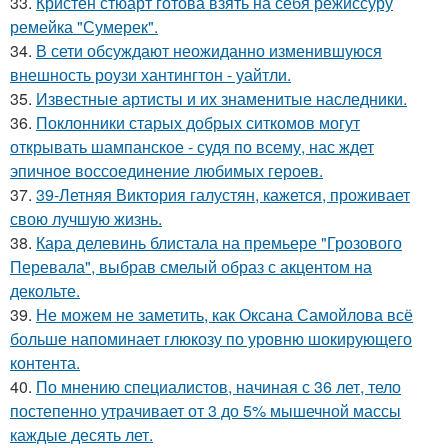
33.
Кристен стюарт готова взять на себя режиссуру
ремейка "Сумерек".
34.
В сети обсуждают неожиданно изменившуюся
внешность роузи хантингтон - уайтли.
35.
Известные артисты и их знаменитые наследники.
36.
Поклонники старых добрых ситкомов могут
открывать шампанское - судя по всему, нас ждет
эпичное воссоединение любимых героев.
37.
39-Летняя Виктория галустян, кажется, проживает
свою лучшую жизнь.
38.
Кара делевинь блистала на премьере "Грозового
Перевала", выбрав смелый образ с акцентом на
декольте.
39.
Не можем не заметить, как Оксана Самойлова всё
больше напоминает глюкозу по уровню шокирующего
контента.
40.
По мнению специалистов, начиная с 36 лет, тело
постепенно утрачивает от 3 до 5% мышечной массы
каждые десять лет.