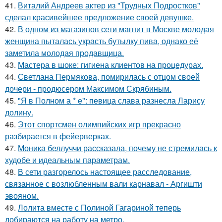
41.
Виталий Андреев актер из "Трудных Подростков"
сделал красивейшее предложение своей девушке.
42.
В одном из магазинов сети магнит в Москве молодая
женщина пыталась украсть бутылку пива, однако её
заметила молодая продавщица.
43.
Мастера в шоке: гигиена клиентов на процедурах.
44.
Светлана Пермякова, помирилась с отцом своей
дочери - продюсером Максимом Скрябиным.
45.
"Я в Полном а * е": певица слава разнесла Ларису
долину.
46.
Этот спортсмен олимпийских игр прекрасно
разбирается в фейерверках.
47.
Моника беллуччи рассказала, почему не стремилась к
худобе и идеальным параметрам.
48.
В сети разгорелось настоящее расследование,
связанное с возлюбленным вали карнавал - Аргишти
эвояном.
49.
Лолита вместе с Полиной Гагариной теперь
добираются на работу на метро.