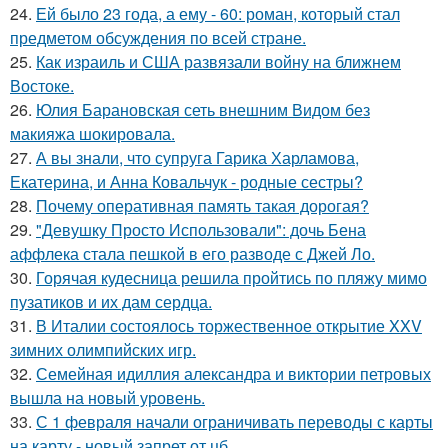
24.
Ей было 23 года, а ему - 60: роман, который стал
предметом обсуждения по всей стране.
25.
Как израиль и США развязали войну на ближнем
Востоке.
26.
Юлия Барановская сеть внешним Видом без
макияжа шокировала.
27.
А вы знали, что супруга Гарика Харламова,
Екатерина, и Анна Ковальчук - родные сестры?
28.
Почему оперативная память такая дорогая?
29.
"Девушку Просто Использовали": дочь Бена
аффлека стала пешкой в его разводе с Джей Ло.
30.
Горячая кудесница решила пройтись по пляжу мимо
пузатиков и их дам сердца.
31.
В Италии состоялось торжественное открытие XXV
зимних олимпийских игр.
32.
Семейная идиллия александра и виктории петровых
вышла на новый уровень.
33.
С 1 февраля начали ограничивать переводы с карты
на карту - новый запрет от цб.