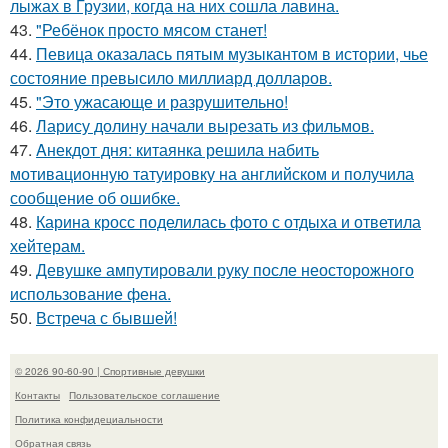
лыжах в Грузии, когда на них сошла лавина.
43.
"Ребёнок просто мясом станет!
44.
Певица оказалась пятым музыкантом в истории, чье
состояние превысило миллиард долларов.
45.
"Это ужасающе и разрушительно!
46.
Ларису долину начали вырезать из фильмов.
47.
Aнекдот дня: китаянка решила набить
мотивационную татуировку на английском и получила
сообщение об ошибке.
48.
Карина кросс поделилась фото с отдыха и ответила
хейтерам.
49.
Девушке ампутировали руку после неосторожного
использование фена.
50.
Встреча с бывшей!
© 2026 90-60-90 | Спортивные девушки
Контакты
Пользовательское соглашение
Политика конфидециальности
Обратная связь