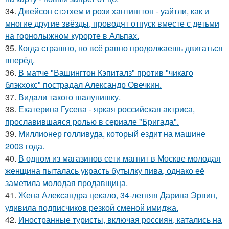
34.
Джейсон стэтхем и рози хантингтон - уайтли, как и
многие другие звёзды, проводят отпуск вместе с детьми
на горнолыжном курорте в Альпах.
35.
Когда страшно, но всё равно продолжаешь двигаться
вперёд.
36.
В матче "Вашингтон Кэпиталз" против "чикаго
блэкхокс" пострадал Александр Овечкин.
37.
Видaли тaкого шaлунишку.
38.
Екатерина Гусева - яркая российская актриса,
прославившаяся ролью в сериале "Бригада".
39.
Миллионер голливуда, который ездит на машине
2003 года.
40.
В одном из магазинов сети магнит в Москве молодая
женщина пыталась украсть бутылку пива, однако её
заметила молодая продавщица.
41.
Жена Александра цекало, 34-летняя Дарина Эрвин,
удивила подписчиков резкой сменой имиджа.
42.
Иностранные туристы, включая россиян, катались на