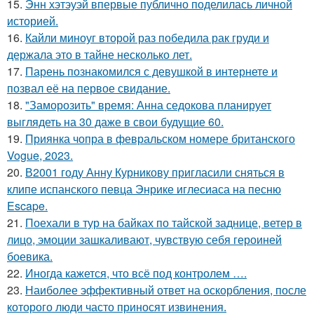
15.
Энн хэтэуэй впервые публично поделилась личной
историей.
16.
Кайли миноуг второй раз победила рак груди и
держала это в тайне несколько лет.
17.
Парень познакомился с девушкой в интернете и
позвал её на первое свидание.
18.
"Заморозить" время: Анна седокова планирует
выглядеть на 30 даже в свои будущие 60.
19.
Приянка чопра в февральском номере британского
Vogue, 2023.
20.
В2001 году Анну Курникову пригласили сняться в
клипе испанского певца Энрике иглесиаса на песню
Escape.
21.
Поехали в тур на байках по тайской заднице, ветер в
лицо, эмоции зашкаливают, чувствую себя героиней
боевика.
22.
Иногда кажется, что всё под контролем ….
23.
Наиболее эффективный ответ на оскорбления, после
которого люди часто приносят извинения.