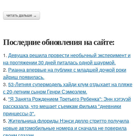
читать дальше →
Последние обновления на сайте:
1.
Девушка решила провести необычный эксперимент и
на протяжении 30 дней питалась одной шаурмой.
2.
Рианна впервые на публике с младшей дочкой роки
айриш появилась.
3.
53-Летняя супермодель хайди клум отдыхает на пляже
с 20-летним сыном Генри Сэмюэлем.
4.
"Я Занята Рождением Третьего Ребенка": Энн хэтэуэй
рассказала, что мешает съемкам фильма "дневники
принцессы-3".
5.
Жительница флориды Нэнси делло стритто получила
новые автомобильные номера и сначала не поверила
своим глазам.