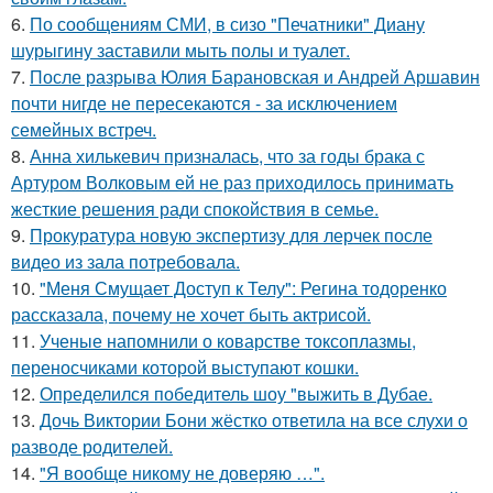
6.
По сообщениям СМИ, в сизо "Печатники" Диану
шурыгину заставили мыть полы и туалет.
7.
После разрыва Юлия Барановская и Андрей Аршавин
почти нигде не пересекаются - за исключением
семейных встреч.
8.
Анна хилькевич призналась, что за годы брака с
Артуром Волковым ей не раз приходилось принимать
жесткие решения ради спокойствия в семье.
9.
Прокуратура новую экспертизу для лерчек после
видео из зала потребовала.
10.
"Меня Смущает Доступ к Телу": Регина тодоренко
рассказала, почему не хочет быть актрисой.
11.
Ученые напомнили о коварстве токсоплазмы,
переносчиками которой выступают кошки.
12.
Определился победитель шоу "выжить в Дубае.
13.
Дочь Виктории Бони жёстко ответила на все слухи о
разводе родителей.
14.
"Я вообще никому не доверяю …".