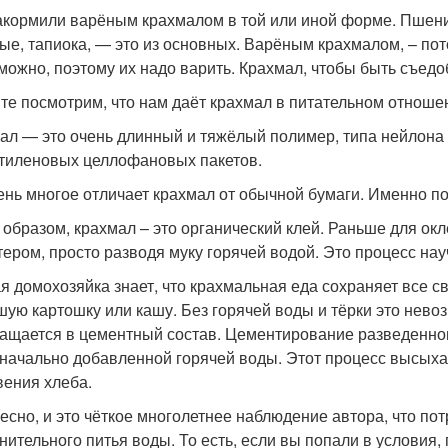
акормили варёным крахмалом в той или иной форме. Пшеница
ые, тапиока, — это из основных. Варёным крахмалом, – пот
можно, поэтому их надо варить. Крахмал, чтобы быть съед
те посмотрим, что нам даёт крахмал в питательном отноше
ал — это очень длинный и тяжёлый полимер, типа нейлона 
тиленовых целлофановых пакетов.
ень многое отличает крахмал от обычной бумаги. Именно по
 образом, крахмал – это органический клей. Раньше для о
тером, просто разводя муку горячей водой. Это процесс на
я домохозяйка знает, что крахмальная еда сохраняет все св
шую картошку или кашу. Без горячей воды и тёрки это нево
ащается в цементный состав. Цементирование разведенног
начально добавленной горячей воды. Этот процесс высыха
вения хлеба.
есно, и это чёткое многолетнее наблюдение автора, что по
нительного питья воды. То есть, если вы попали в условия, 