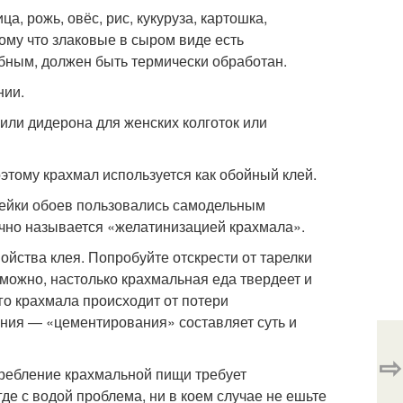
, рожь, овёс, рис, кукуруза, картошка,
ому что злаковые в сыром виде есть
обным, должен быть термически обработан.
нии.
или дидерона для женских колготок или
этому крахмал используется как обойный клей.
клейки обоев пользовались самодельным
учно называется «желатинизацией крахмала».
ойства клея. Попробуйте отскрести от тарелки
зможно, настолько крахмальная еда твердеет и
о крахмала происходит от потери
ния — «цементирования» составляет суть и
⇨
требление крахмальной пищи требует
где с водой проблема, ни в коем случае не ешьте