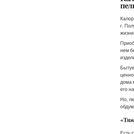
пел
Калор
г. По
жизни
Приоб
нем б
издел
Бытуе
ценно
дома 
его н
Но, л
обдум
«Тяж
Есть 