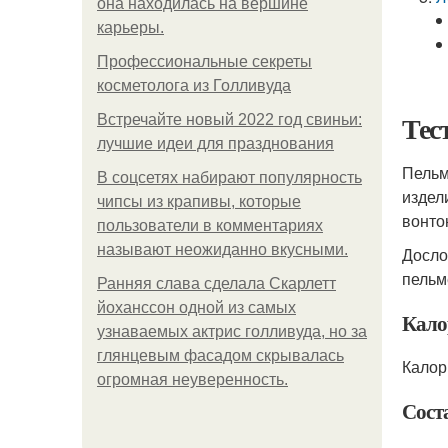
она находилась на вершине
карьеры.
Профессиональные секреты
косметолога из Голливуда
Тес
Встречайте новый 2022 год свиньи:
лучшие идеи для празднования
Пельм
В соцсетях набирают популярность
издел
чипсы из крапивы, которые
вонто
пользователи в комментариях
называют неожиданно вкусными.
Досло
пельм
Ранняя слава сделала Скарлетт
йоханссон одной из самых
Кало
узнаваемых актрис голливуда, но за
глянцевым фасадом скрывалась
Калор
огромная неуверенность.
Соста