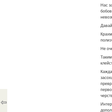
Нас з
бобов
невоз
Давай
Крахм
полиэ
Не оч
Таким
клейс
Кажда
засох
превр
перво
черст
⇦
Интер
допол