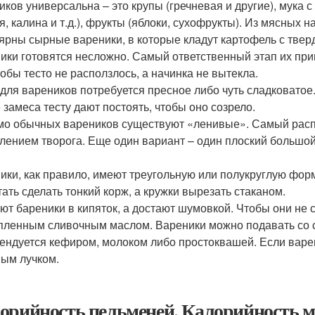
иков универсальна – это крупы (гречневая и другие), мука с
я, калина и т.д.), фрукты (яблоки, сухофрукты). Из мясных 
ярны сырные вареники, в которые кладут картофель с тве
ики готовятся несложно. Самый ответственный этап их приг
тобы тесто не расползлось, а начинка не вытекла.
 для вареников потребуется пресное либо чуть сладковатое
 замеса тесту дают постоять, чтобы оно созрело.
о обычных вареников существуют «ленивые». Самый распр
лением творога. Еще один вариант – один плоский большой 
ики, как правило, имеют треугольную или полукруглую фор
тать сделать тонкий корж, а кружки вырезать стаканом.
ют бареники в кипяток, а достают шумовкой. Чтобы они не 
пленным сливочным маслом. Вареники можно подавать со см
ендуется кефиром, молоком либо простоквашей. Если варени
ым лучком.
орийность пельменей. Калорийность 