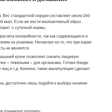
л. Вес стандартной порции составляет около 200
800 ккал. Если же вести малоактивный образ
ставит ½ суточной нормы.
расчета калорийности, так как содержащиеся в
елем на упаковке. Несмотря на то, что при варке
ть не меняется.
омашней кухне позволяет снизить пищевую
лее « тяжелыми » для организма. Готовя блюдо
 яиц и т.д. Конечно, такие манипуляции сделают
на, достаточно лишь подойти к выбору начинки
ек планирует похудеть.