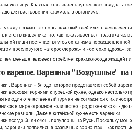
альную пищу. Крахмал связывает внутреннюю воду, и такое
надо для растворения крахмала в организме.
ь, между прочим, этот органический клей идёт в человеческ
пляется в кишечнике, но, как показывает вся практика челов
альной пищи поступает внутрь организма нерасщепленной, и
ратом пресловутого «атеросклероза» и «остеохондроза», за
: чем меньше человек потребляет крахмалосодержащей пищ
то вареное. Вареники "Воздушные" на 
ики . Вареники – блюдо, которое представляет собой варено
ики восходят корнями к турецкой кухне, однако настолько п
ня ни один отечественный гурман не согласится с их инос
еников в мире огромное количество «родственников» - дюш
янские равиоли. Даже в китайской кухне есть вареники.
ики всегда были очень популярны на Руси. Поскольку мен
м, вареники появились в различных вариантах – как постны