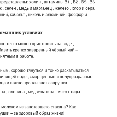
редставлены: холин , витамины В1 , В2 , В5 , В6
инк , селен , медь и марганец , железо , хлор и сера
ремний, кобальт , никель и алюминий, фосфор и
 домашних условиях
ое тесто можно приготовить на воде ,
обавить крепко заваренный чёрный чай –
риятным в работе.
ным, хорошо тянуться и тонко раскатываться
 в кипящей воде , сморщенные и полупрозрачные
рца и важно проплывает лаврушка …
на , оленина , медвежатина , мясо птицы.
 молоком из запотевшего стакана? Как
ушки – за здоровый образ жизни!