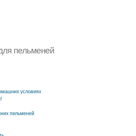
 для пельменей
домашних условиях
!
шних пельменей
ть