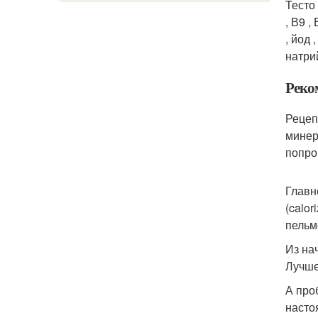
Тесто
, В9 ,
, йод 
натрий
Реко
Рецеп
минер
попро
Главн
(calo
пельм
Из на
Лучше
А про
насто