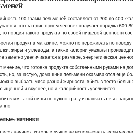
ьменей
ийность 100 грамм пельменей составляет от 200 до 400 кка
лучается, что за один прием человек получает порядка 500-
, то порция такого продукта по своей пищевой ценности со
ретая продукт в магазине, можно не переживать по поводу 
елки, жиры и углеводы, а также калории указаны производит
ие заметно увеличивается в размере, энергетическая ценнос
т мнение, что готовка продукта собственными руками на д
сть, но, зачастую, домашние пельмени оказываются еще бо
можно выбрать мясо разной жирности, вбить в тесто больше
асыщенней и вкуснее, но и калорийность увеличится.
юбителям такой пищи не нужно сразу исключать ее из рацио
анно.
елые» начинки
список начинок, которые лучше не использовать, если челов