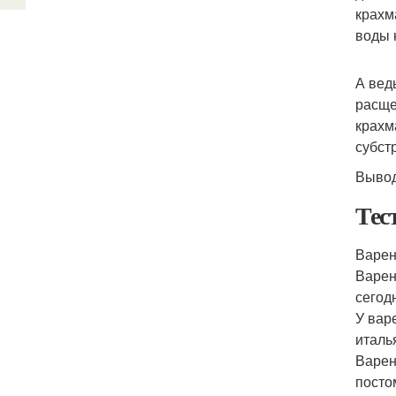
крахм
воды 
А вед
расще
крахм
субст
Вывод
Тес
Варен
Варен
сегод
У вар
италь
Варен
посто