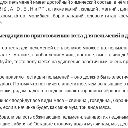
 для пельменей имеет достойный химический состав, в нём п
 В12 , А , D , Е , Н и РР , а также калий , кальций , магний , ц
, хром , фтор , молибден , бор и ванадий , олово и титан, к
 .
мендации по приготовлению теста для пельменей в
тов теста для пельменей есть великое множество, пельменн
алке , молоке , с добавлением яиц , постное, вместо яиц д
буйте, тесто получается на удивление эластичным, очень п
ое правило теста для пельменей – оно должно быть эластич
rizator). Потому что нет ничего аппетитнее, чем всплывшие
ешки, рядом радостно подпрыгивают горошины чёрного пе
чинок подойдут все виды мяса – свинина , говядина , барани
, если в начинке будет, как минимум, три вида мяса.
бовали вы есть обжигающие пельмени, запивая их ледяным
ящие сибиряки! Оставьте стопочку водки мужчинам, мы, дев