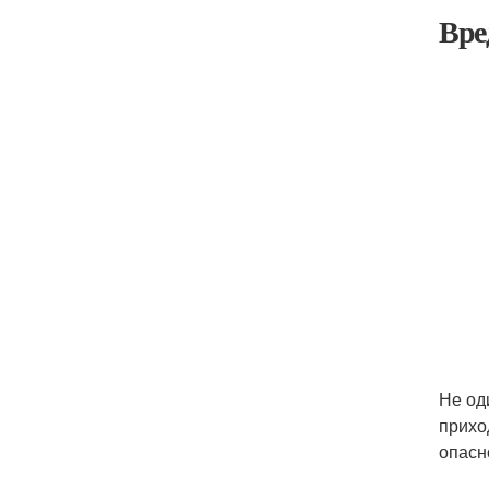
Вре
Не од
прихо
опасн