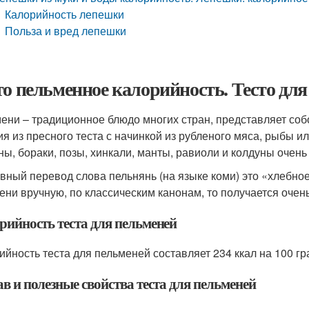
Калорийность лепешки
Польза и вред лепешки
то пельменное калорийность. Тесто дл
ени – традиционное блюдо многих стран, представляет со
ия из пресного теста с начинкой из рубленого мяса, рыбы и
ны, бораки, позы, хинкали, манты, равиоли и колдуны очен
вный перевод слова пельнянь (на языке коми) это «хлебное 
ени вручную, по классическим канонам, то получается очень
рийность теста для пельменей
ийность теста для пельменей составляет 234 ккал на 100 гр
в и полезные свойства теста для пельменей