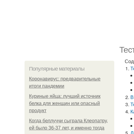
Тес
Сод
Т
Популярные материалы
Коронавирус: предварительные
итоги пандемии
Куриные яйца: лучший источник
В
белка для женщин или опасный
Т
продукт
К
Когда беллуччи сыграла Клеопатру,
ей было 36-37 лет, и именно тогда
Л