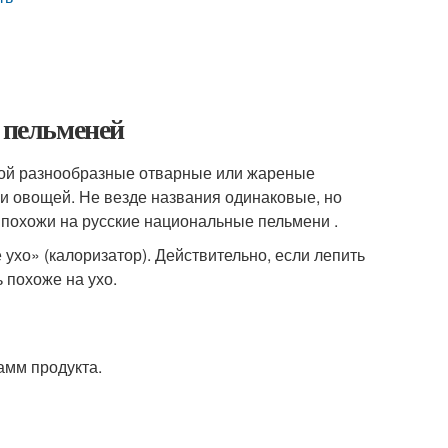
я пельменей
бой разнообразные отварные или жареные
ли овощей. Не везде названия одинаковые, но
ь похожи на русские национальные пельмени .
ухо» (калоризатор). Действительно, если лепить
 похоже на ухо.
амм продукта.