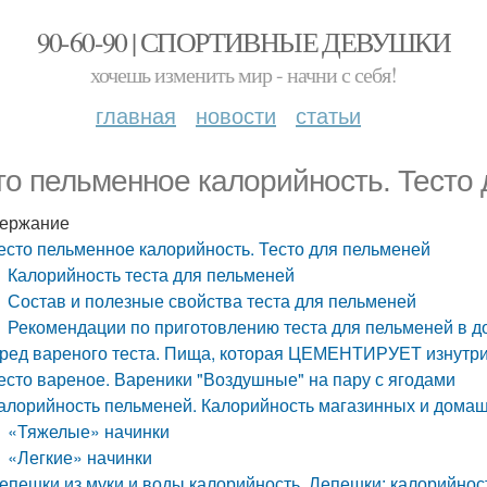
90-60-90 | СПОРТИВНЫЕ ДЕВУШКИ
хочешь изменить мир - начни с себя!
главная
новости
статьи
то пельменное калорийность. Тесто
ержание
есто пельменное калорийность. Тесто для пельменей
Калорийность теста для пельменей
Состав и полезные свойства теста для пельменей
Рекомендации по приготовлению теста для пельменей в 
ред вареного теста. Пища, которая ЦЕМЕНТИРУЕТ изнутри
есто вареное. Вареники "Воздушные" на пару с ягодами
алорийность пельменей. Калорийность магазинных и дома
«Тяжелые» начинки
«Легкие» начинки
епешки из муки и воды калорийность. Лепешки: калорийнос