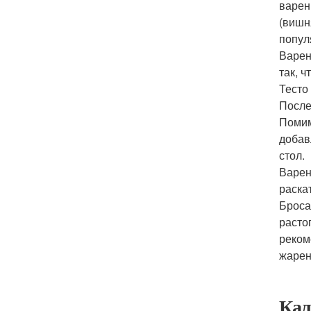
варен
(вишн
попул
Варен
так, ч
Тесто
После
Помим
добав
стол.
Варен
раска
Броса
расто
реком
жарен
Кал