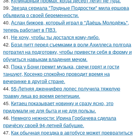
38.
Кулинарный промах: когда десерт летит не туда.
39.
Звезда сериала "Трудные Подростки" мила ершова
объявила о своей беременности.
40.
Аслан бижоев, который играл в "Даёшь Молодёжь",
теперь работает в ПВЗ.
41.
Не хочу, чтобы ты достался кому-либо.
42.
Брэд питт перед съемками в роли Ахиллеса полгода
потратил на подготовку, чтобы привести себя в форму и
обучиться навыкам владения мечом.
43.
Пока у Бони гремит музыка, свечи горят и гости
танцуют, Косенко спокойно проводит время на
вечеринке в другой стране.
44.
55-Летняя дженнифер лопес получила тяжелую
травму лица во время репетиции.
45.
Китаец показывает новинку и сразу ясно, это
придумали не для быта и не для пользы.
46.
Немного нежности: Ирина Горбачева сделала
причёску своей 94-летней бабушке.
47.
Как обычная поездка в автобусе может превратиться