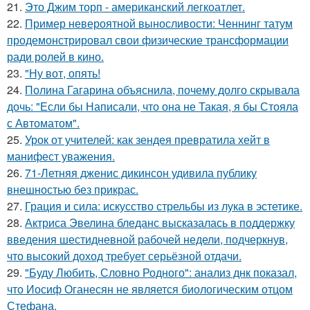
21.
Это Джим торп - американский легкоатлет.
22.
Пример невероятной выносливости: Ченнинг татум
продемонстрировал свои физические трансформации
ради ролей в кино.
23.
"Ну вот, опять!
24.
Полина Гагарина объяснила, почему долго скрывала
дочь: "Если бы Написали, что она не Такая, я бы Стояла
с Автоматом".
25.
Урок от учителей: как зендея превратила хейт в
манифест уважения.
26.
71-Летняя дженис дикинсон удивила публику
внешностью без прикрас.
27.
Грация и сила: искусство стрельбы из лука в эстетике.
28.
Актриса Эвелина бледанс высказалась в поддержку
введения шестидневной рабочей недели, подчеркнув,
что высокий доход требует серьёзной отдачи.
29.
"Буду Любить, Словно Родного": анализ днк показал,
что Иосиф Оганесян не является биологическим отцом
Стефана.