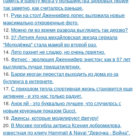
память и работу мозга у большинства здоровых людей
так заметно, как считалось раньше.
11.
Руки на стол! Дженнифер лопес выложила новые
максимально откровенные фото.
12.
Можно ли во время развода выглядеть так дерзко?
13.
37-Летняя Анна михайловская звезда сериала
"Молодёжка" стала мамой во второй раз.
14.
Лето пахнет не сладко, но очень приятно.
15.
Фитнес - эволюция Дженнифер энистон: как в 57 лет
выглядеть лучше тридцатилетних.
16.
Барри кеоган перестал выходить из дома из-за
буллинга в интернете.
17.
С приходом тепла спортивная жизнь становится еще
активнее - и это нас только радует.
18.
Анок яй - это буквально лучшее, что случилось с
новым круизным показом Gucci.
19.
Джинсы, которые моделируют фигуру!
20.
В Москве погибла актриса Ксения добромилова,
известная по клипу Hammali & Navai "Девочка - Война".