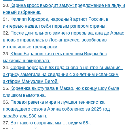
30.
Карина кросс выходит замуж: предложение на льду и
новый избранник.
31.
Филипп Киркоров, народный артист России, в
интервью назвал себя первым рэпером страны.
32.
После длительного зимнего перерыва, ана де Армас
вновь отправилась в Лос-анджелес, возобновив
интенсивные тренировки.
33.
Юлия Барановская сеть внешним Видом без
макияжа шокировала.
34.
София вергара в 53 года снова в центре внимания -
актрису заметили на свидании с 33-летним испанским
актёром Мануэлем Вегой.
35.
Кореянка выступала в Макао, но к концу шоу была
слишком вымотана.
36.
Первая ракетка мира и лучшая теннисистка
прошедшего сезона Арина соболенко за 2025 год
заработала $30 млн.
37.
Вот такого озорника мы … видим 85-.