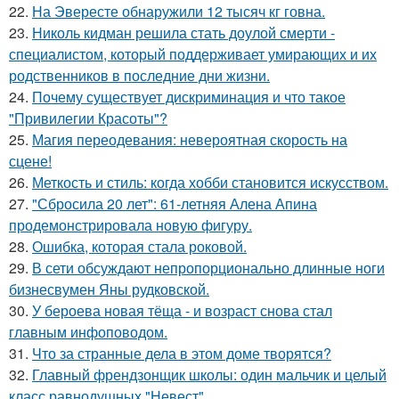
22.
На Эвересте обнаружили 12 тысяч кг говна.
23.
Николь кидман решила стать доулой смерти -
специалистом, который поддерживает умирающих и их
родственников в последние дни жизни.
24.
Почему существует дискриминация и что такое
"Привилегии Красоты"?
25.
Магия переодевания: невероятная скорость на
сцене!
26.
Меткость и стиль: когда хобби становится искусством.
27.
"Сбросила 20 лет": 61-летняя Алена Апина
продемонстрировала новую фигуру.
28.
Ошибка, которая стала роковой.
29.
В сети обсуждают непропорционально длинные ноги
бизнесвумен Яны рудковской.
30.
У бероева новая тёща - и возраст снова стал
главным инфоповодом.
31.
Что за странные дела в этом доме творятся?
32.
Главный френдзонщик школы: один мальчик и целый
класс равнодушных "Невест".