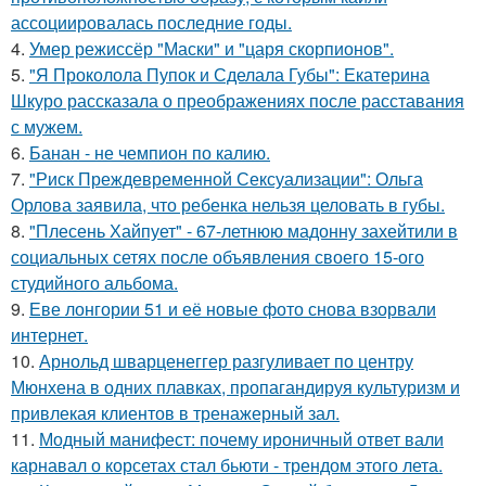
ассоциировалась последние годы.
4.
Умер режиссёр "Маски" и "царя скорпионов".
5.
"Я Проколола Пупок и Сделала Губы": Екатерина
Шкуро рассказала о преображениях после расставания
с мужем.
6.
Банан - не чемпион по калию.
7.
"Риск Преждевременной Сексуализации": Ольга
Орлова заявила, что ребенка нельзя целовать в губы.
8.
"Плесень Хайпует" - 67-летнюю мадонну захейтили в
социальных сетях после объявления своего 15-ого
студийного альбома.
9.
Еве лонгории 51 и её новые фото снова взорвали
интернет.
10.
Арнольд шварценеггер разгуливает по центру
Мюнхена в одних плавках, пропагандируя культуризм и
привлекая клиентов в тренажерный зал.
11.
Модный манифест: почему ироничный ответ вали
карнавал о корсетах стал бьюти - трендом этого лета.