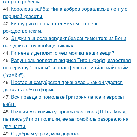
второго ребенка.
41.
Королева вайба: Нина добрев ворвалась в ленту с
порцией красоты.
42.
Киану ривз снова стал мемом - теперь
рождественским.
43.
Энджи вынесла вердикт без сантиментов: из Бони
наездница - ну вообще никакая.
44.
Гигиена в деталях: о чем молчат ваши вещи?
45.
Рапунцель воплотит актриса Тиган крофт, известная
по сериалу "Титаны", а роль флинна - майло майнхэйм
("зомби").
46.
Настасья самубрская призналась, как ей удается
держать себя в форме.
47.
Вся правда о помолвке Григория лепса и авроры
кибы.
48.
Пьяная москвичка устроила жёсткое ДТП на Мкад,
пытаясь уйти от полиции, её автомобиль разорвало на
две части.
49.
С добрым утром, мои дорогие!