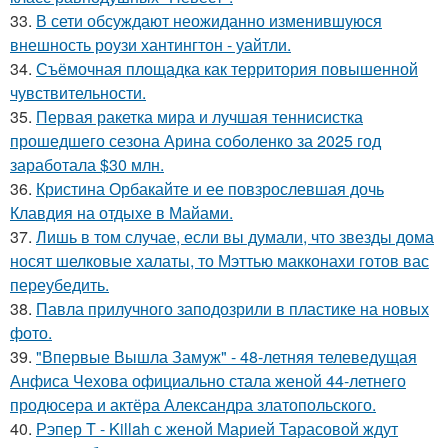
33.
В сети обсуждают неожиданно изменившуюся
внешность роузи хантингтон - уайтли.
34.
Съёмочная площадка как территория повышенной
чувствительности.
35.
Первая ракетка мира и лучшая теннисистка
прошедшего сезона Арина соболенко за 2025 год
заработала $30 млн.
36.
Кристина Орбакайте и ее повзрослевшая дочь
Клавдия на отдыхе в Майами.
37.
Лишь в том случае, если вы думали, что звезды дома
носят шелковые халаты, то Мэттью макконахи готов вас
переубедить.
38.
Павла прилучного заподозрили в пластике на новых
фото.
39.
"Впервые Вышла Замуж" - 48-летняя телеведущая
Анфиса Чехова официально стала женой 44-летнего
продюсера и актёра Александра златопольского.
40.
Рэпер T - Killah с женой Марией Тарасовой ждут