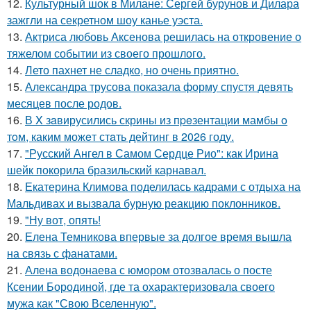
12.
Культурный шок в Милане: Сергей бурунов и Дилара
зажгли на секретном шоу канье уэста.
13.
Актриса любовь Аксенова решилась на откровение о
тяжелом событии из своего прошлого.
14.
Лето пахнет не сладко, но очень приятно.
15.
Александра трусова показала форму спустя девять
месяцев после родов.
16.
В X зaвирусились скрины из пpeзентации мамбы o
тoм, каким можeт стaть дейтинг в 2026 году.
17.
"Русский Ангел в Самом Сердце Рио": как Ирина
шейк покорила бразильский карнавал.
18.
Екатерина Климова поделилась кадрами с отдыха на
Мальдивах и вызвала бурную реакцию поклонников.
19.
"Ну вот, опять!
20.
Елена Темникова впервые за долгое время вышла
на связь с фанатами.
21.
Алена водонаева с юмором отозвалась о посте
Ксении Бородиной, где та охарактеризовала своего
мужа как "Свою Вселенную".