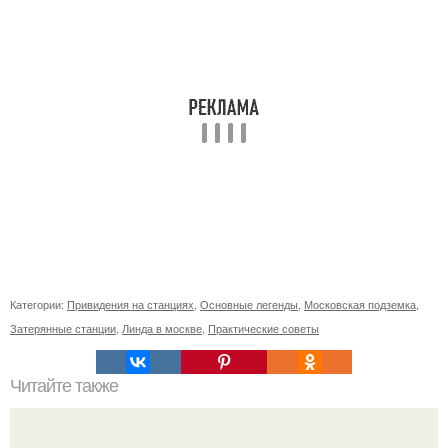
Категории:
Привидения на станциях
,
Основные легенды
,
Московская подземка
,
Затерянные станции
,
Линда в москве
,
Практические советы
Читайте также