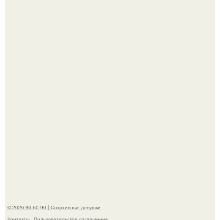
Сергей Лазарев купил квартиру в Майами за 1 миллион
долларов.
Жена Курбана Омарова Валерия оказалась в центре
скандала после визита блогера Марины ильиной в её
косметологическую клинику.
© 2026 90-60-90 | Спортивные девушки
Контакты
Пользовательское соглашение