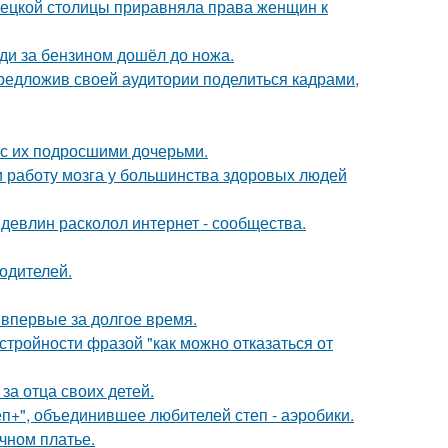
мецкой столицы приравняла права женщин к
еди за бензином дошёл до ножа.
редложив своей аудитории поделиться кадрами,
 с их подросшими дочерьми.
 и работу мозга у большинства здоровых людей
девлин расколол интернет - сообщества.
родителей.
впервые за долгое время.
тройности фразой "как можно отказаться от
за отца своих детей.
еп+", объединившее любителей степ - аэробики.
чном платье.