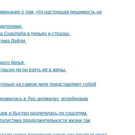
оминание о том, что настоящая решимость не
одителями.
 Coachella в перьях и стразах.
тома Дейли.
ного белья.
ласен ли он взять её в жёны.
оторые на самом деле представляют собой
правилась в Лос-анджелес, возобновив
ев и быстро разлетелась по соцсетям.
статистика продолжительности жизни так
дыхало целое поколение школьниц после выхода