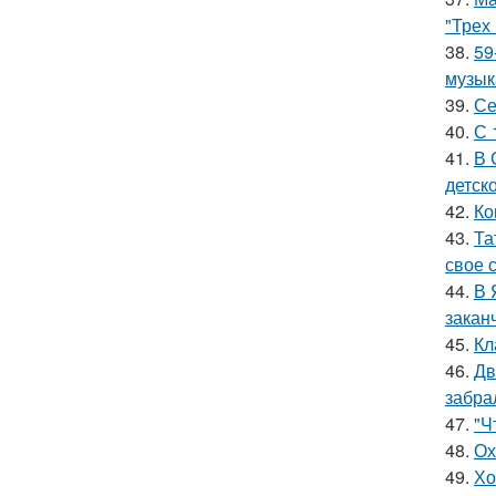
"Трех
38.
59
музык
39.
Се
40.
С 
41.
В 
детско
42.
Ко
43.
Та
свое 
44.
В 
закан
45.
Кл
46.
Дв
забра
47.
"Ч
48.
Ох
49.
Хо