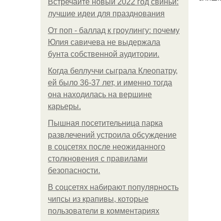
Встречайте новый 2022 год свиньи:
лучшие идеи для празднования
От поп - баллад к гроулингу: почему
Юлия савичева не выдержала
бунта собственной аудитории.
Когда беллуччи сыграла Клеопатру,
ей было 36-37 лет, и именно тогда
она находилась на вершине
карьеры.
Пышная посетительница парка
развлечений устроила обсуждение
в соцсетях после неожиданного
столкновения с правилами
безопасности.
В соцсетях набирают популярность
чипсы из крапивы, которые
пользователи в комментариях