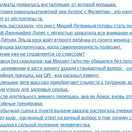
алматы появилась инсталляция, от которой мурашки.
тория одиннадцатилетней реи буллос с Филиппин - это нап
ит от обстоятельств.
ель рассказала, что они с Мишей Литвиным готовы стать р
56 Дженнифер Лопес с лёгкостью захватила все внимание на
-Летняя Эльза хоск ждёт второго ребёнка от своего жениха 
вушка захлопнулась: когда самоуверенность подводит.
нчик уже не справляется со стрессом?
звод без скандалов: как Михаил галустян обошелся без гряз
 церемонии в загсе жениху задали стандартный вопрос - сог
ойная ловушка: как QR - код раскрыл измену.
ленькие дети массово приобретают сладости с таурином, к
ую угрозу для здоровья сердца.
сле длительного зимнего перерыва, ана де Армас вновь от
сивные тренировки.
обычная сцена в пункте выдачи заказов растрогала очевидц
от кадр - наглядный ответ на вечный вопрос о том, почему 
щадна к сильной половине человечества.
рио касас по-прежнему остается кумиром, по которому вз