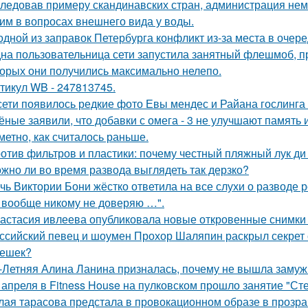
ледовав примеру скандинавских стран, администрация не
им в вопросах внешнего вида у воды.
одной из заправок Петербурга конфликт из-за места в очер
на пользовательница сети запустила занятный флешмоб, п
торых они получились максимально нелепо.
тикул WB - 247813745.
сети появилось редкие фото Евы мендес и Райана гослинга
ёные заявили, что добавки с омега - 3 не улучшают память
аметно, как считалось раньше.
отив фильтров и пластики: почему честный пляжный лук ди 
жно ли во время развода выглядеть так дерзко?
чь Виктории Бони жёстко ответила на все слухи о разводе 
 вообще никому не доверяю …".
астасия ивлеева опубликовала новые откровенные снимки 
ссийский певец и шоумен Прохор Шаляпин раскрыл секрет с
ешек?
-Летняя Алина Ланина призналась, почему не вышла замуж 
 апреля в Fitness House на пулковском прошло занятие "Ст
лая тарасова предстала в провокационном образе в прозра