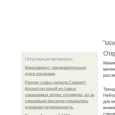
"ма
Отк
Популярные материалы
Макия
Коронавирус: предварительные
меняю
итоги пандемии
рассм
Ранняя слава сделала Скарлетт
Тренд
йоханссон одной из самых
Нейтр
узнаваемых актрис голливуда, но за
для е
глянцевым фасадом скрывалась
внима
огромная неуверенность.
слишк