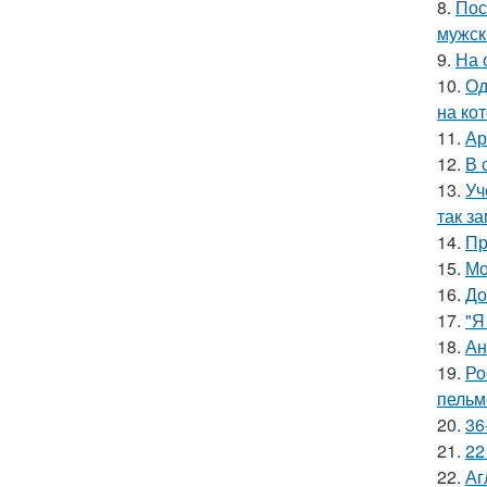
8.
Пос
мужск
9.
На 
10.
Од
на ко
11.
Ар
12.
В 
13.
Уч
так з
14.
Пр
15.
Мо
16.
До
17.
"Я
18.
Ан
19.
Ро
пельм
20.
36
21.
22
22.
Аг