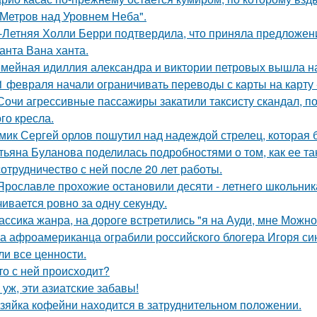
 Метров над Уровнем Неба".
-Летняя Холли Берри подтвердила, что приняла предложени
анта Вана ханта.
мейная идиллия александра и виктории петровых вышла н
1 февраля начали ограничивать переводы с карты на карту -
Сочи агрессивные пассажиры закатили таксисту скандал, пот
го кресла.
мик Сергей орлов пошутил над надеждой стрелец, которая 
тьяна Буланова поделилась подробностями о том, как ее 
сотрудничество с ней после 20 лет работы.
Ярославле прохожие остановили десяти - летнего школьника 
чивается ровно за одну секунду.
ассика жанра, на дороге встретились "я на Ауди, мне Можно 
а афроамериканца ограбили российского блогера Игоря синя
ли все ценности.
то с ней происходит?
 уж, эти азиатские забавы!
зяйка кофейни находится в затруднительном положении.