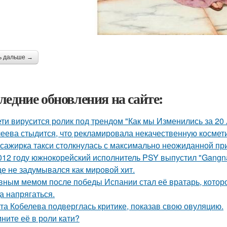
ь дальше →
ледние обновления на сайте:
ети вирусится ролик под трендом "Как мы Изменились за 20 
еева стыдится, что рекламировала некачественную космети
сажирка такси столкнулась с максимально неожиданной п
012 году южнокорейский исполнитель PSY выпустил "Gangna
е не задумывался как мировой хит.
вным мемом после победы Испании стал её вратарь, которо
а напрягаться.
та Кобелева подверглась критике, показав свою овуляцию.
ните её в роли кати?