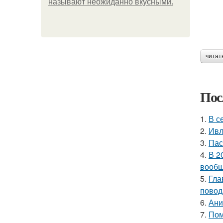
называют неожиданно вкусными.
читат
Пос
1.
В с
2.
Ивл
3.
Пас
4.
В 2
вообщ
5.
Гла
повод
6.
Ани
7.
Пом