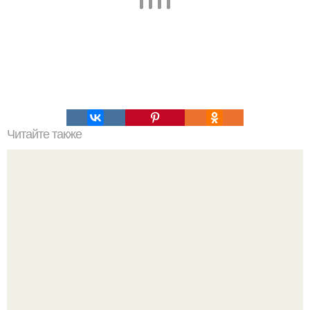
Читайте также
Защитите свою кожу от солнечных лучей: советы по
уходу за кожей летом