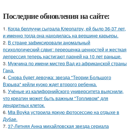
Последние обновления на сайте:
1.
Когда беллуччи сыграла Клеопатру, ей было 36-37 лет,
и именно тогда она находилась на вершине карьеры.
2.
В стране зафиксировали аномальный
психологический сдвиг: переоценка ценностей и жесткая
депрессия теперь настигают парней на 10 лет раньше.
3.
Мужчина по имени мистер Вад из африканской страны
Гана.
4.
Снова будет девочка: звезда "Теории Большого
Взрыва" кейли куоко ждет второго ребенка.
5.
Учёные из калифорнийского университета выяснили,
что креатин может быть важным "Топливом" для
дендритных клеток.
6.
Mia Boyka устроила яркую фотосессию на отдыхе в
Дубае.
7.
37-Летняя Анна михайловская звезда сериала