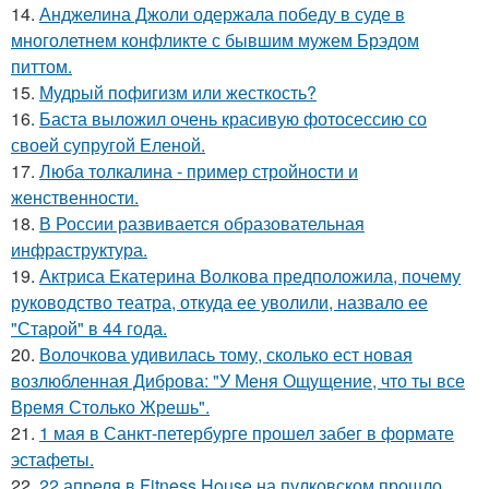
14.
Анджелина Джоли одержала победу в суде в
многолетнем конфликте с бывшим мужем Брэдом
питтом.
15.
Мудрый пофигизм или жесткость?
16.
Баста выложил очень красивую фотосессию со
своей супругой Еленой.
17.
Люба толкалина - пример стройности и
женственности.
18.
В России развивается образовательная
инфраструктура.
19.
Актриса Екатерина Волкова предположила, почему
руководство театра, откуда ее уволили, назвало ее
"Старой" в 44 года.
20.
Волочкова удивилась тому, сколько ест новая
возлюбленная Диброва: "У Меня Ощущение, что ты все
Время Столько Жрешь".
21.
1 мая в Санкт-петербурге прошел забег в формате
эстафеты.
22.
22 апреля в Fitness House на пулковском прошло