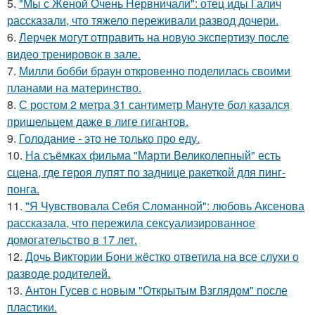
5.
"Мы с Женой Очень Нервничали": отец иды Галич
рассказали, что тяжело переживали развод дочери.
6.
Лерчек могут отправить на новую экспертизу после
видео тренировок в зале.
7.
Милли бобби браун откровенно поделилась своими
планами на материнство.
8.
С ростом 2 метра 31 сантиметр Мануте бол казался
пришельцем даже в лиге гигантов.
9.
Голодание - это не только про еду.
10.
На съёмках фильма "Марти Великолепный" есть
сцена, где героя лупят по заднице ракеткой для пинг-
понга.
11.
"Я Чувствовала Себя Сломанной": любовь Аксенова
рассказала, что пережила сексуализированное
домогательство в 17 лет.
12.
Дочь Виктории Бони жёстко ответила на все слухи о
разводе родителей.
13.
Антон Гусев с новым "Открытым Взглядом" после
пластики.