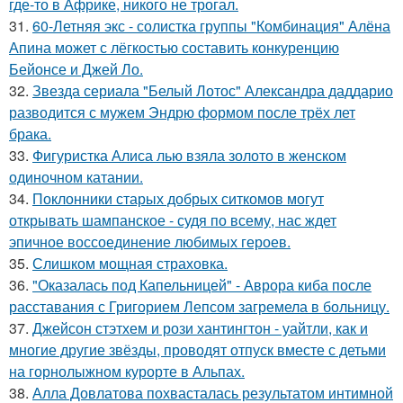
где-то в Африке, никого не трогал.
31.
60-Летняя экс - солистка группы "Комбинация" Алёна
Апина может с лёгкостью составить конкуренцию
Бейонсе и Джей Ло.
32.
Звезда сериала "Белый Лотос" Александра даддарио
разводится с мужем Эндрю формом после трёх лет
брака.
33.
Фигуристка Алиса лью взяла золото в женском
одиночном катании.
34.
Поклонники старых добрых ситкомов могут
открывать шампанское - судя по всему, нас ждет
эпичное воссоединение любимых героев.
35.
Слишком мощная страховка.
36.
"Оказалась под Капельницей" - Аврора киба после
расставания с Григорием Лепсом загремела в больницу.
37.
Джейсон стэтхем и рози хантингтон - уайтли, как и
многие другие звёзды, проводят отпуск вместе с детьми
на горнолыжном курорте в Альпах.
38.
Алла Довлатова похвасталась результатом интимной