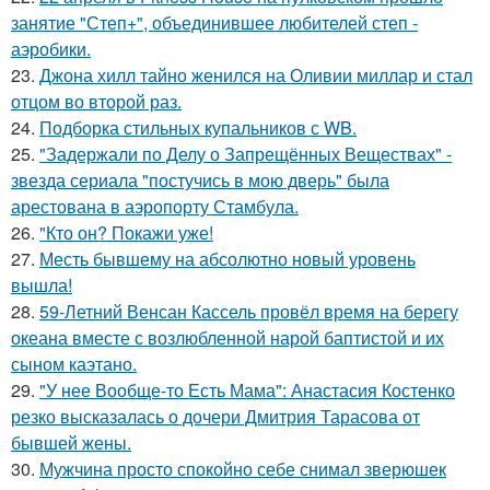
занятие "Степ+", объединившее любителей степ -
аэробики.
23.
Джона хилл тайно женился на Оливии миллар и стал
отцом во второй раз.
24.
Подборка стильных купальников с WB.
25.
"Задержали по Делу о Запрещённых Веществах" -
звезда сериала "постучись в мою дверь" была
арестована в аэропорту Стамбула.
26.
"Кто он? Покажи уже!
27.
Месть бывшему на абсолютно новый уровень
вышла!
28.
59-Летний Венсан Кассель провёл время на берегу
океана вместе с возлюбленной нарой баптистой и их
сыном каэтано.
29.
"У нее Вообще-то Есть Мама": Анастасия Костенко
резко высказалась о дочери Дмитрия Тарасова от
бывшей жены.
30.
Мужчина просто спокойно себе снимал зверюшек