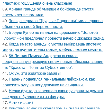
пластики: "ощущения очень классные!
39.
Ариана гранде об умершем бойфренде спустя
восемь лет вспомнила.
40.
Звезда сериала "Трудные Подростки" мила ершова
объявила о своей беременности.
41.
Брэдли Купер не явился на церемонию "Золотой
Глобус" - он предпочёл провести вечер с Джиджи хадид.
42.
Когда вместо аренды с уютом выбираешь ипотеку:
квартира пустая, стены голые, мебель - только мечтать.
43.
58-Летняя Памела Андерсон вызвала
неоднозначную реакцию своим новым образом, заявив,
что "Красота - Понятие Субъективное".
44.
Ох уж, эти азиатские забавы!
45.
Парень поделился гениальным лайфхаком, как
положить руку на ногу девушке на свидании.
46.
Нелли фуртадо завершает карьеру: фанаты думают,
все дело в буллинге из-за фигуры.
47.
Артик и асти?
48.
Кристину асмус со скандалом выгнали из сериала