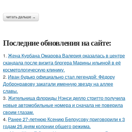
читать дальше →
Последние обновления на сайте:
1.
Жена Курбана Омарова Валерия оказалась в центре
скандала после визита блогера Марины ильиной в её
косметологическую клинику.
2.
Иван будько официально стал легендой: Фёдору
Добронравову закатали именную звезду на аллее
славы.
3.
Жительница флориды Нэнси делло стритто получила
новые автомобильные номера и сначала не поверила
своим глазам.
4.
Ранее 27-летнюю Ксению Белоусову приговорили к 3
годам 25 дням колонии общего режима.