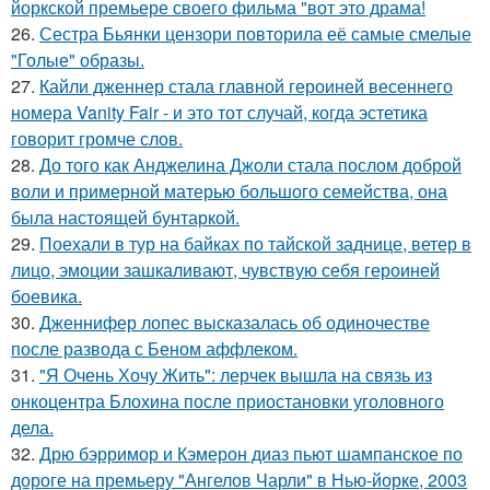
йоркской премьере своего фильма "вот это драма!
26.
Сестра Бьянки цензори повторила её самые смелые
"Голые" образы.
27.
Кайли дженнер стала главной героиней весеннего
номера Vanity Fair - и это тот случай, когда эстетика
говорит громче слов.
28.
До того как Анджелина Джоли стала послом доброй
воли и примерной матерью большого семейства, она
была настоящей бунтаркой.
29.
Поехали в тур на байках по тайской заднице, ветер в
лицо, эмоции зашкаливают, чувствую себя героиней
боевика.
30.
Дженнифер лопес высказалась об одиночестве
после развода с Беном аффлеком.
31.
"Я Очень Хочу Жить": лерчек вышла на связь из
онкоцентра Блохина после приостановки уголовного
дела.
32.
Дрю бэрримор и Кэмерон диаз пьют шампанское по
дороге на премьеру "Ангелов Чарли" в Нью-йорке, 2003