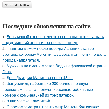
читать дальше →
Последние обновления на сайте:
1.
Больничный окончен: лерчек снова пытаются загнать
под домашний арест из-за вояжа в питер.
2.
Главным мемом после победы Испании стал её
вратарь, которому Аргентина за весь матч почти не дала
повода напрягаться.
3.
Мужчина по имени мистер Вад из африканской страны
Гана.
4.
Дочь Дмитрия Маликова весит 45 кг.
5.
Выпускники, набравшие 200 баллов по двум
предметам на ЕГЭ, получат красивые мобильные
номера с комбинацией из трёх пятёрок.
6.
"Ошиблась с пластикой!
7.
С ростом 2 метра 31 сантиметр Мануте бол казался