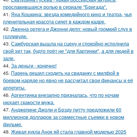
прославившаяся ролью в сериале "Бригада".
41.
Яна Кошкина: звезда комедийного кино и театра, чья
пленительная красота сияет в каждом кадре.
42.
Дженна ортега и Джонни депп: новый громкий слух в
голливуде.
43.
Самбурская вышла на сцену и спокойно исполнила
свой хит так, будто поёт не "для Картинки", а для людей в
зале.
44.
За деньги - конечно!
45.
Парень решил сходить на свиданку с милфой в
боевом наряде но явно не рассчитал свои финансы и её
аппетиты.
46.
Аргентинка внезапно призналась, что по ночам
нюхает скакости мужа.
47.
Анджелине Джоли и Брэду питту предложили 60
миллионов долларов за совместные съемки в новом
фильме.
48.
Живая кукла Анок яй стала главной моделью 2025