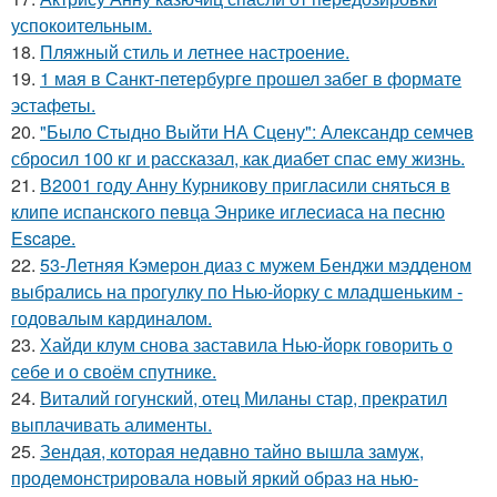
успокоительным.
18.
Пляжный стиль и летнее настроение.
19.
1 мая в Санкт-петербурге прошел забег в формате
эстафеты.
20.
"Было Стыдно Выйти НА Сцену": Александр семчев
сбросил 100 кг и рассказал, как диабет спас ему жизнь.
21.
В2001 году Анну Курникову пригласили сняться в
клипе испанского певца Энрике иглесиаса на песню
Escape.
22.
53-Летняя Кэмерон диаз с мужем Бенджи мэдденом
выбрались на прогулку по Нью-йорку с младшеньким -
годовалым кардиналом.
23.
Хайди клум снова заставила Нью-йорк говорить о
себе и о своём спутнике.
24.
Виталий гогунский, отец Миланы стар, прекратил
выплачивать алименты.
25.
Зендая, которая недавно тайно вышла замуж,
продемонстрировала новый яркий образ на нью-