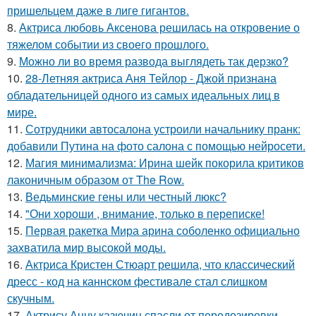
пришельцем даже в лиге гигантов.
8.
Актриса любовь Аксенова решилась на откровение о
тяжелом событии из своего прошлого.
9.
Можно ли во время развода выглядеть так дерзко?
10.
28-Летняя актриса Аня Тейлор - Джой признана
обладательницей одного из самых идеальных лиц в
мире.
11.
Сотрудники автосалона устроили начальнику пранк:
добавили Путина на фото салона с помощью нейросети.
12.
Магия минимализма: Ирина шейк покорила критиков
лаконичным образом от The Row.
13.
Ведьминские гены или честный люкс?
14.
"Они хороши , внимание, только в переписке!
15.
Первая ракетка Мира арина соболенко официально
захватила мир высокой моды.
16.
Актриса Кристен Стюарт решила, что классический
дресс - код на каннском фестивале стал слишком
скучным.
17.
Актрису Анну казючиц спасли от передозировки