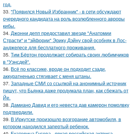
год.
33.
"Появился Новый Избранник" - в сети обсуждают
очередного кандидата на роль возлюбленного авроры
кибы.
34.
Джонни депп предоставил звезде "Анатомии
Страсти" и "эйфории" Эрику Дэйну свой особняк в Лос-
анджелесе для бесплатного проживания.
35.
Тим Бёртон продолжает собирать своих любимчиков
в "Уэнсдей".
36.
Всё по классике, вроде он подходит сзади,
аккуратненько стягивает с меня штаны.
37.
Западные СМИ со ссылкой на анонимный источник
пишут, что Бьянка даже продумала план, как сбежать от
Йе.
38.
Дамиано Давид и его невеста дав камерон помолвку
подтвердили.
39.
В Иркутске произошло возгорание автомобиля, в
котором находился запертый ребенок.
40.
Екатерина Гусева - яркая российская актриса,