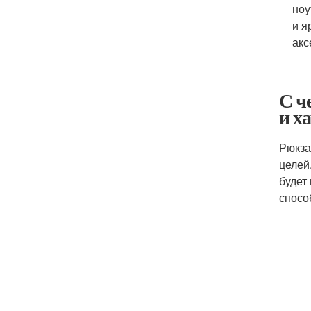
ноу
и я
акс
С ч
и х
Рюкза
целей
будет
спосо