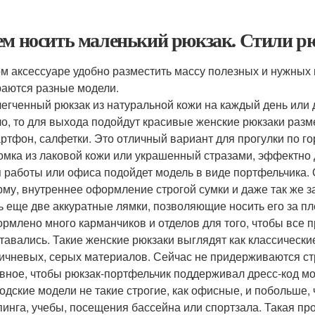
ем носить маленький рюкзак. Стили р
ом аксессуаре удобно разместить массу полезных и нужных 
аются разные модели.
егченный рюкзак из натуральной кожи на каждый день или 
о, то для выхода подойдут красивые женские рюкзаки разме
ртфон, салфетки. Это отличный вариант для прогулки по го
омка из лаковой кожи или украшенный стразами, эффектно 
 работы или офиса подойдет модель в виде портфельчика.
му, внутреннее оформление строгой сумки и даже так же з
ь еще две аккуратные лямки, позволяющие носить его за пл
рмлено много карманчиков и отделов для того, чтобы все 
тавались. Такие женские рюкзаки выглядят как классически
ичневых, серых материалов. Сейчас не придерживаются стр
вное, чтобы рюкзак-портфельчик поддерживал дресс-код м
одские модели не такие строгие, как офисные, и побольше,
инга, учебы, посещения бассейна или спортзала. Такая пр