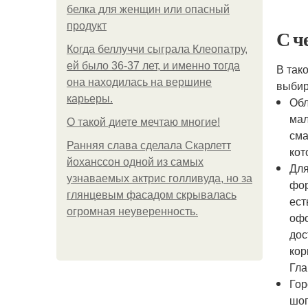
белка для женщин или опасный
продукт
С ч
Когда беллуччи сыграла Клеопатру,
ей было 36-37 лет, и именно тогда
В так
она находилась на вершине
выбир
карьеры.
Обл
мал
О такой диете мечтаю многие!
сма
Ранняя слава сделала Скарлетт
кот
йоханссон одной из самых
Для
узнаваемых актрис голливуда, но за
фор
глянцевым фасадом скрывалась
ест
огромная неуверенность.
офо
дос
кор
Гла
Гор
шоп