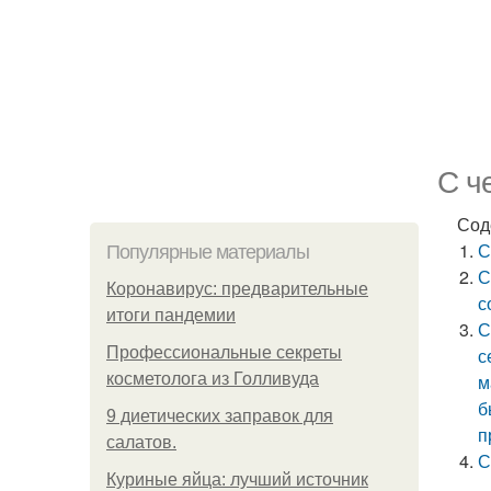
С ч
Сод
С
Популярные материалы
С
Коронавирус: предварительные
с
итоги пандемии
С
Профессиональные секреты
с
косметолога из Голливуда
м
б
9 диетических заправок для
п
салатов.
С
Куриные яйца: лучший источник