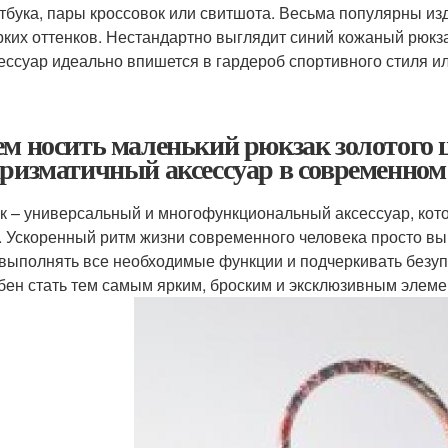
тбука, пары кроссовок или свитшота. Весьма популярны и
рких оттенков. Нестандартно выглядит синий кожаный рюк
ессуар идеально впишется в гардероб спортивного стиля ил
ем носить маленький рюкзак золотого 
аризматичный аксессуар в современном
к – универсальный и многофункциональный аксессуар, кот
. Ускоренный ритм жизни современного человека просто выну
 выполнять все необходимые функции и подчеркивать безуп
бен стать тем самым ярким, броским и эксклюзивным элеме