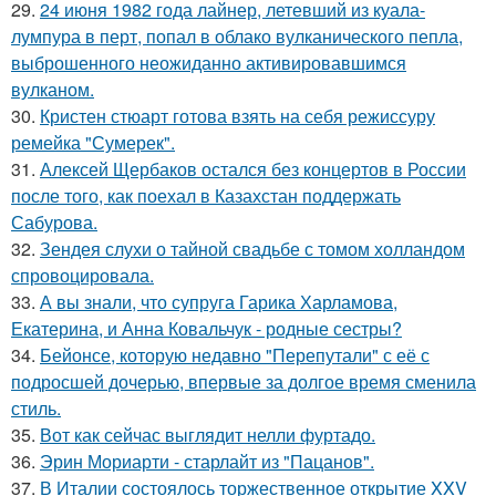
29.
24 июня 1982 года лайнер, летевший из куала-
лумпура в перт, попал в облако вулканического пепла,
выброшенного неожиданно активировавшимся
вулканом.
30.
Кристен стюарт готова взять на себя режиссуру
ремейка "Сумерек".
31.
Алексей Щербаков остался без концертов в России
после того, как поехал в Казахстан поддержать
Сабурова.
32.
Зендея слухи о тайной свадьбе с томом холландом
спровоцировала.
33.
А вы знали, что супруга Гарика Харламова,
Екатерина, и Анна Ковальчук - родные сестры?
34.
Бейонсе, которую недавно "Перепутали" с её с
подросшей дочерью, впервые за долгое время сменила
стиль.
35.
Вот как сейчас выглядит нелли фуртадо.
36.
Эрин Мориарти - старлайт из "Пацанов".
37.
В Италии состоялось торжественное открытие XXV