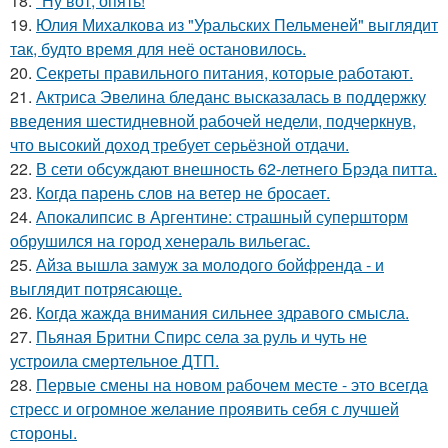
18.
"Ну вот, опять!
19.
Юлия Михалкова из "Уральских Пельменей" выглядит
так, будто время для неё остановилось.
20.
Секреты правильного питания, которые работают.
21.
Актриса Эвелина бледанс высказалась в поддержку
введения шестидневной рабочей недели, подчеркнув,
что высокий доход требует серьёзной отдачи.
22.
В сети обсуждают внешность 62-летнего Брэда питта.
23.
Когда парень слов на ветер не бросает.
24.
Апокалипсис в Аргентине: страшный супершторм
обрушился на город хенераль вильегас.
25.
Айза вышла замуж за молодого бойфренда - и
выглядит потрясающе.
26.
Когда жажда внимания сильнее здравого смысла.
27.
Пьяная Бритни Спирс села за руль и чуть не
устроила смертельное ДТП.
28.
Первые смены на новом рабочем месте - это всегда
стресс и огромное желание проявить себя с лучшей
стороны.