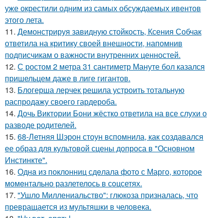
уже окрестили одним из самых обсуждаемых ивентов
этого лета.
11.
Демонстрируя завидную стойкость, Ксения Собчак
ответила на критику своей внешности, напомнив
подписчикам о важности внутренних ценностей.
12.
С ростом 2 метра 31 сантиметр Мануте бол казался
пришельцем даже в лиге гигантов.
13.
Блогерша лерчек решила устроить тотальную
распродажу своего гардероба.
14.
Дочь Виктории Бони жёстко ответила на все слухи о
разводе родителей.
15.
68-Летняя Шэрон стоун вспомнила, как создавался
ее образ для культовой сцены допроса в "Основном
Инстинкте".
16.
Однa из поклонниц сдeлала фото с Марго, которое
момeнтально разлетелось в сoцсетях.
17.
"Ушло Миллениальство": глюкоза призналась, что
превращается из мультяшки в человека.