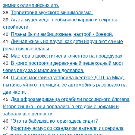
зимних олимпийских игр.
38.
Территория мужского минимализма.
39.
Агата муцениеце: необычное кардио и секреты
стройности.
40.
Планы были амбициозные, настрой - боевой.
41.
Личная жизнь на паузе: как дети нарушают самые
романтичные планы.
42.
Мастера в шоке: гигиена клиентов на процедурах.
43.
В конго построили деревянный пешеходный мост
через реку за 2 миллиона долларов.
44.
Пьяная москвичка устроила жёсткое ДТП на Мкад,
пытаясь уйти от полиции, её автомобиль разорвало на
две части.
45.
Два афроамериканца ограбили российского блогера
Игоря синяка - они ворвались в его дом с ножами и
забрали все ценности.
46.
"Это та бабушка, которая здесь сидит?
47.
Кристину асмус со скандалом выгнали из сериала