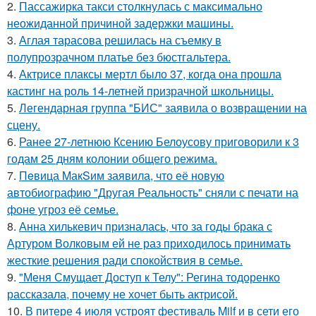
2.
Пассажирка такси столкнулась с максимально
неожиданной причиной задержки машины.
3.
Аглая тарасова решилась на съемку в
полупрозрачном платье без бюстгальтера.
4.
Актрисе плаксы мертл было 37, когда она прошла
кастинг на роль 14-летней призрачной школьницы.
5.
Легендарная группа "БИС" заявила о возвращении на
сцену.
6.
Ранее 27-летнюю Ксению Белоусову приговорили к 3
годам 25 дням колонии общего режима.
7.
Пeвица MакSим заявила, что её новую
автобиографию "Другая Реальность" сняли с печати на
фоне угроз её семье.
8.
Анна хилькевич призналась, что за годы брака с
Артуром Волковым ей не раз приходилось принимать
жесткие решения ради спокойствия в семье.
9.
"Меня Смущает Доступ к Телу": Регина тодоренко
рассказала, почему не хочет быть актрисой.
10.
В питере 4 июля устроят фестиваль Milf и в сети его