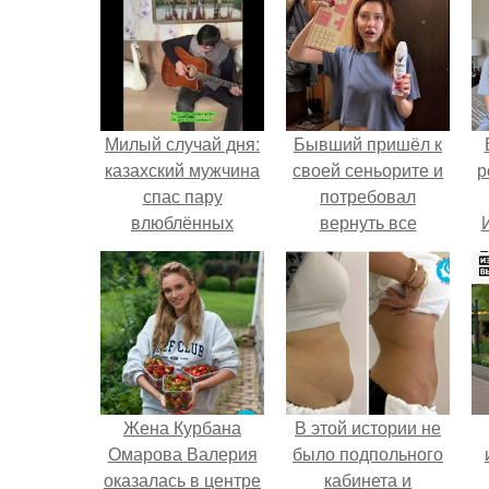
Милый случай дня:
Бывший пришёл к
казахский мужчина
своей сеньорите и
р
спас пару
потребовал
влюблённых
вернуть все
лебедей,
подарки.
оказавшихся в
опасности на
замёрзшем озере.
Жена Курбана
В этой истории не
Омарова Валерия
было подпольного
оказалась в центре
кабинета и