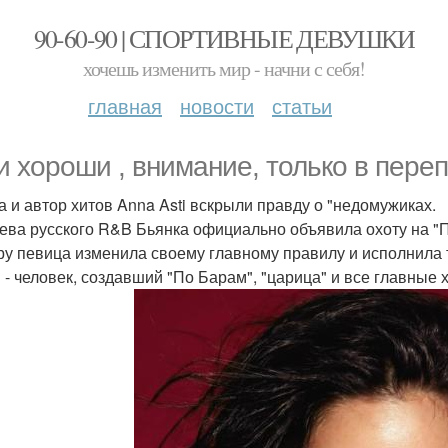
90-60-90 | СПОРТИВНЫЕ ДЕВУШКИ
хочешь изменить мир - начни с себя!
главная
новости
статьи
и хороши , внимание, только в переп
а и автор хитов Anna Asti вскрыли правду о "недомужиках.
ева русского R&B Бьянка официально объявила охоту на "П
ру певица изменила своему главному правилу и исполнила 
 - человек, создавший "По Барам", "царица" и все главные х