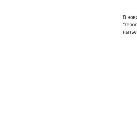
В нов
"геро
нытье