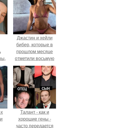
Джастин и хейли
бибер, которые в
ь
прошлом месяце
вы,
отметили восьмую
годовщину
 в
помолвки, показали
х
новые фото с
совместного
отдыха.
-х
Талант - как и
ли
хорошие гены -
часто передается