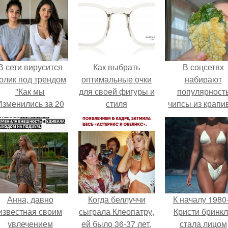
В сети вирусится
Как выбрать
В соцсетях
олик под трендом
оптимальные очки
набирают
"Как мы
для своей фигуры и
популярност
Изменились за 20
стиля
чипсы из крапи
лет".
которые
пользователи
комментария
называют
неожиданно
вкусными.
Анна, давно
Когда беллуччи
К началу 1980
известная своим
сыграла Клеопатру,
Кристи бринк
увлечением
ей было 36-37 лет,
стала лицом