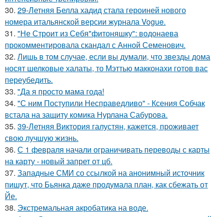
30.
29-Летняя Белла хадид стала героиней нового
номера итальянской версии журнала Vogue.
31.
"Не Строит из Себя"фитоняшку": водонаева
прокомментировала скандал с Анной Семенович.
32.
Лишь в том случае, если вы думали, что звезды дома
носят шелковые халаты, то Мэттью макконахи готов вас
переубедить.
33.
"Да я просто мама года!
34.
"С ним Поступили Несправедливо" - Ксения Собчак
встала на защиту комика Нурлана Сабурова.
35.
39-Летняя Виктория галустян, кажется, проживает
свою лучшую жизнь.
36.
С 1 февраля начали ограничивать переводы с карты
на карту - новый запрет от цб.
37.
Западные СМИ со ссылкой на анонимный источник
пишут, что Бьянка даже продумала план, как сбежать от
Йе.
38.
Экстремальная акробатика на воде.