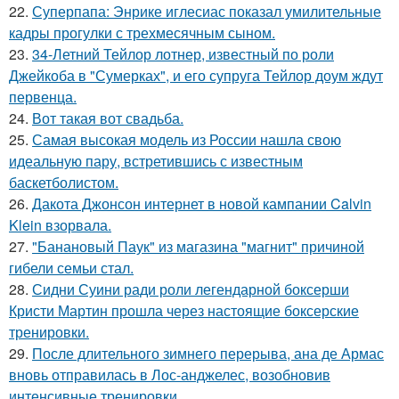
22.
Суперпапа: Энрике иглесиас показал умилительные
кадры прогулки с трехмесячным сыном.
23.
34-Летний Тейлор лотнер, известный по роли
Джейкоба в "Сумерках", и его супруга Тейлор доум ждут
первенца.
24.
Вот такая вот свадьба.
25.
Самая высокая модель из России нашла свою
идеальную пару, встретившись с известным
баскетболистом.
26.
Дакота Джонсон интернет в новой кампании Calvin
Klein взорвала.
27.
"Банановый Паук" из магазина "магнит" причиной
гибели семьи стал.
28.
Сидни Суини ради роли легендарной боксерши
Кристи Мартин прошла через настоящие боксерские
тренировки.
29.
После длительного зимнего перерыва, ана де Армас
вновь отправилась в Лос-анджелес, возобновив
интенсивные тренировки.