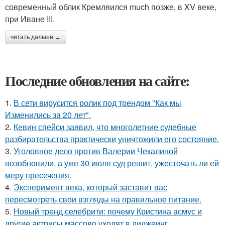
современный облик Кремляился much позже, в XV веке,
при Иване III.
читать дальше →
Последние обновления на сайте:
1.
В сети вирусится ролик под трендом "Как мы
Изменились за 20 лет".
2.
Кевин спейси заявил, что многолетние судебные
разбирательства практически уничтожили его состояние.
3.
Уголовное дело против Валерии Чекалиной
возобновили, а уже 30 июля суд решит, ужесточать ли ей
меру пресечения.
4.
Эксперимент века, который заставит вас
пересмотреть свои взгляды на правильное питание.
5.
Новый тренд селебрити: почему Кристина асмус и
другие актрисы массово уходят в диджеинг.