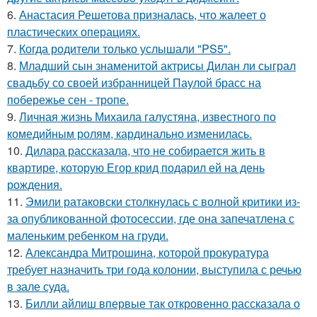
6.
Анастасия Решетова призналась, что жалеет о
пластических операциях.
7.
Когда родители только услышали "PS5".
8.
Младший сын знаменитой актрисы Дилан ли сыграл
свадьбу со своей избранницей Паулой брасс на
побережье сен - тропе.
9.
Личная жизнь Михаила галустяна, известного по
комедийным ролям, кардинально изменилась.
10.
Дилара рассказала, что не собирается жить в
квартире, которую Егор крид подарил ей на день
рождения.
11.
Эмили ратаковски столкнулась с волной критики из-
за опубликованной фотосессии, где она запечатлена с
маленьким ребенком на груди.
12.
Александра Митрошина, которой прокуратура
требует назначить три года колонии, выступила с речью
в зале суда.
13.
Билли айлиш впервые так откровенно рассказала о