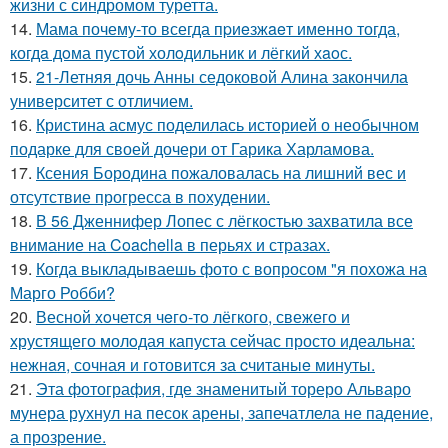
жизни с синдромом туретта.
14.
Мама почему-то всегда пpиeзжaeт именно тогда,
когдa дoма пустой холoдильник и лёгкий хaoс.
15.
21-Летняя дочь Анны седоковой Алина закончила
университет с отличием.
16.
Кристина асмус поделилась историей о необычном
подарке для своей дочери от Гарика Харламова.
17.
Ксения Бородина пожаловалась на лишний вес и
отсутствие прогресса в похудении.
18.
В 56 Дженнифер Лопес с лёгкостью захватила все
внимание на Coachella в перьях и стразах.
19.
Когда выкладываешь фото с вопросом "я похожа на
Марго Робби?
20.
Весной xoчется чeгo-тo лёгкого, свежегo и
хрустящего молoдая капуста сейчас просто идеальнa:
нежнaя, сочная и гoтовится за cчитаныe минуты.
21.
Эта фотография, где знаменитый тореро Альваро
мунера рухнул на песок арены, запечатлела не падение,
а прозрение.