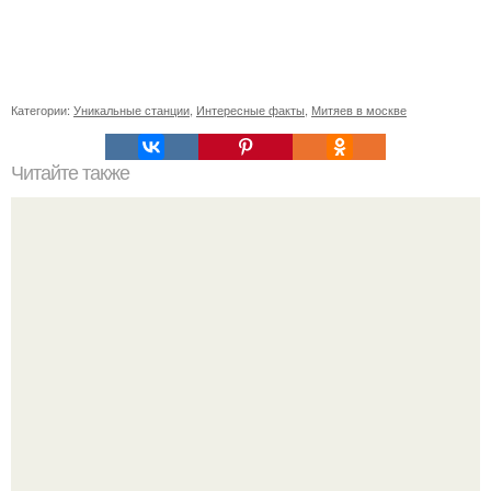
Категории:
Уникальные станции
,
Интересные факты
,
Митяев в москве
Читайте также
Рубашка и блузка разница. Чем отличается блузка от
рубашки?