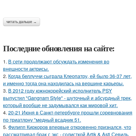
читать дальше →
Последние обновления на сайте:
1.
В сети продолжают обсуждать изменения во
внешности актрисы.
2.
Когда беллуччи сыграла Клеопатру, ей было 36-37 лет,
и именно тогда она находилась на вершине карьеры.
3.
В 2012 году южнокорейский исполнитель PSY
выпустил "Gangnam Style" - шуточный и абсурдный трек,
который вообще не задумывался как мировой хит.
4.
20-21 Июня в Санкт-петербурге прошли соревнования
по триатлону "медный всадник 51.
5.
Филипп Киркоров впервые откровенно признался, что
рассматривал брак с экс - солисткой Artik & Asti Севиль