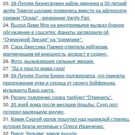
23.
28-Летняя бизнесвумен кайли дженнер и 30-летний
актёр Тимоти шаламе появились вместе на афтерпати
премии "Оскар" - вечеринке Vanity Fair.
24.
Выход Деми Мур на кинопремьере вызвал бурное
обсуждение в соцсетях: фанаты заговорили об
"Очередной Звезде" на "оземпике".
25.
Сара Джессика Паркер ответила хейтерам,
критикующим её внешность, возраст и седину.
26.
Фото, вызывающее сильные эмоции.
27.
"Да я просто мама года!
28.
59-Летняя Холли Берри подтвердила, что приняла
предложение руки и сердца от своего бойфренда,
музыканта Вана ханта.
29.
Регину тодоренко снова требуют "Отменить".
30.
20 дней дома после месяцев борьбы: Снуп догг
потерял маленькую внучку.
31.
Комик Сергей орлов пошутил над надеждой стрелец,
которая брала интервью у Олеси Иванченко.
32.
Винус Уильямс замуж вышла.