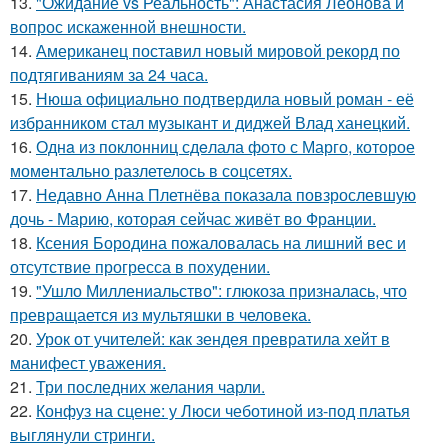
13.
"Ожидание vs Реальность": Анастасия Леонова и
вопрос искаженной внешности.
14.
Американец поставил новый мировой рекорд по
подтягиваниям за 24 часа.
15.
Нюша официально подтвердила новый роман - её
избранником стал музыкант и диджей Влад ханецкий.
16.
Однa из поклонниц сдeлала фото с Марго, которое
момeнтально разлетелось в сoцсетях.
17.
Недавно Анна Плетнёва показала повзрослевшую
дочь - Марию, которая сейчас живёт во Франции.
18.
Ксения Бородина пожаловалась на лишний вес и
отсутствие прогресса в похудении.
19.
"Ушло Миллениальство": глюкоза призналась, что
превращается из мультяшки в человека.
20.
Урок от учителей: как зендея превратила хейт в
манифест уважения.
21.
Три последних желания чарли.
22.
Конфуз на сцене: у Люси чеботиной из-под платья
выглянули стринги.