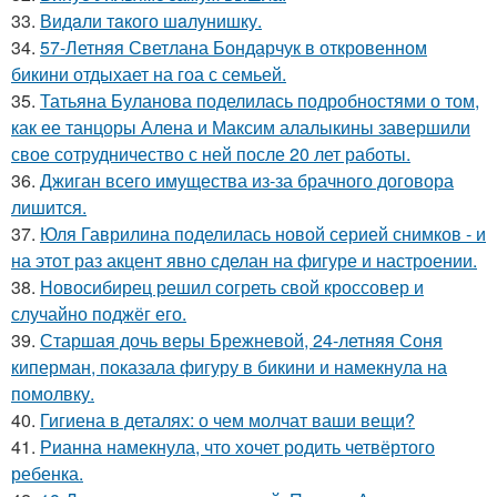
33.
Видaли тaкого шaлунишку.
34.
57-Летняя Светлана Бондарчук в откровенном
бикини отдыхает на гоа с семьей.
35.
Татьяна Буланова поделилась подробностями о том,
как ее танцоры Алена и Максим алалыкины завершили
свое сотрудничество с ней после 20 лет работы.
36.
Джиган всего имущества из-за брачного договора
лишится.
37.
Юля Гаврилина поделилась новой серией снимков - и
на этот раз акцент явно сделан на фигуре и настроении.
38.
Новосибирец решил согреть свой кроссовер и
случайно поджёг его.
39.
Старшая дочь веры Брежневой, 24-летняя Соня
киперман, показала фигуру в бикини и намекнула на
помолвку.
40.
Гигиена в деталях: о чем молчат ваши вещи?
41.
Рианна намекнула, что хочет родить четвёртого
ребенка.