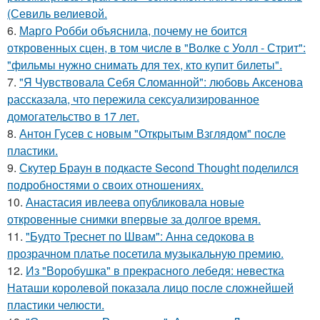
(Севиль велиевой.
6.
Марго Робби объяснила, почему не боится
откровенных сцен, в том числе в "Волке с Уолл - Стрит":
"фильмы нужно снимать для тех, кто купит билеты".
7.
"Я Чувствовала Себя Сломанной": любовь Аксенова
рассказала, что пережила сексуализированное
домогательство в 17 лет.
8.
Антон Гусев с новым "Открытым Взглядом" после
пластики.
9.
Скутер Браун в подкасте Second Thought поделился
подробностями о своих отношениях.
10.
Анастасия ивлеева опубликовала новые
откровенные снимки впервые за долгое время.
11.
"Будто Треснет по Швам": Анна седокова в
прозрачном платье посетила музыкальную премию.
12.
Из "Воробушка" в прекрасного лебедя: невестка
Наташи королевой показала лицо после сложнейшей
пластики челюсти.