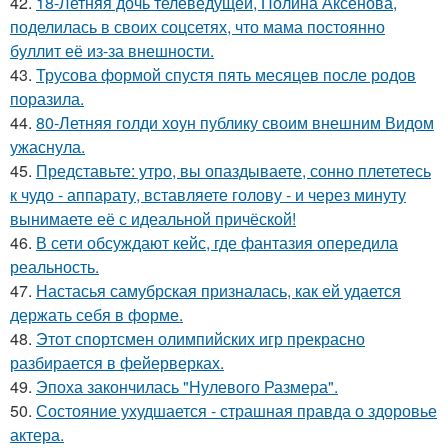
42.
18-Летняя дочь телеведущей, Полина Аксенова,
поделилась в своих соцсетях, что мама постоянно
буллит её из-за внешности.
43.
Трусова формой спустя пять месяцев после родов
поразила.
44.
80-Летняя голди хоун публику своим внешним Видом
ужаснула.
45.
Представьте: утро, вы опаздываете, сонно плететесь
к чудо - аппарату, вставляете голову - и через минуту
вынимаете её с идеальной причёской!
46.
В сети обсуждают кейс, где фантазия опередила
реальность.
47.
Настасья самубрская призналась, как ей удается
держать себя в форме.
48.
Этот спортсмен олимпийских игр прекрасно
разбирается в фейерверках.
49.
Эпоха закончилась "Нулевого Размера".
50.
Состояние ухудшается - страшная правда о здоровье
актера.