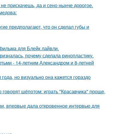
к не прискачешь, да и сено нынче дорогое.
медова:
гие предполагают, что он сделал губы и
фильма для Блейк лайвли.
ризналась, почему сделала ринопластику.
тьми - 14-летним Александром и 8-летней
 года, но визуально она кажется гораздо
о говорят шёпотом: играть "Красавчика" проще,
ори, впервые дала откровенное интервью для