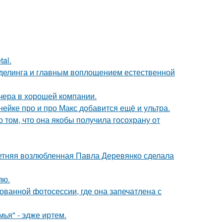
al.
оделинга и главным воплощением естественной
чера в хорошей компании.
нейке про и про Макс добавится ещё и ультра.
о том, что она якобы получила госохрану от
летняя возлюбленная Павла Деревянко сделала
лю.
кованной фотосессии, где она запечатлена с
ья" - эдже иртем.