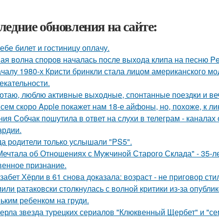
ледние обновления на сайте:
тебе билет и гостиницу оплачу.
ая волна споров началась после выхода клипа на песню Pet
ачалу 1980-х Кристи бринкли стала лицом американского м
екательности.
отаю, люблю активные выходные, спонтанные поездки и ве
сем скоро Apple покажет нам 18-е айфоны, но, похоже, к ли
ния Собчак пошутила в ответ на слухи в телеграм - каналах 
ардии.
да родители только услышали "PS5".
Мечтала об Отношениях с Мужчиной Старого Склада" - 35-
венное признание.
забет Хёрли в 61 снова доказала: возраст - не приговор сти
или ратаковски столкнулась с волной критики из-за опубли
ьким ребенком на груди.
ерла звезда турецких сериалов "Клюквенный Щербет" и "сем