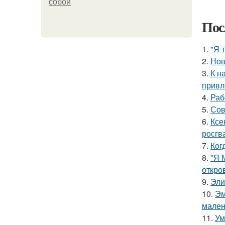
собой
Пос
1.
"Я 
2.
Нов
3.
К н
привл
4.
Раб
5.
Сов
6.
Ксе
росгв
7.
Ког
8.
"Я 
откро
9.
Эли
10.
Эм
мален
11.
Ум