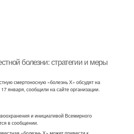
естной болезни: стратегии и меры
естную смертоносную «болезнь Х» обсудят на
7 января, сообщили на сайте организации.
равоохранения и инициативой Всемирного
тся в сообщении.
вестная «болезнь Х» может привести к