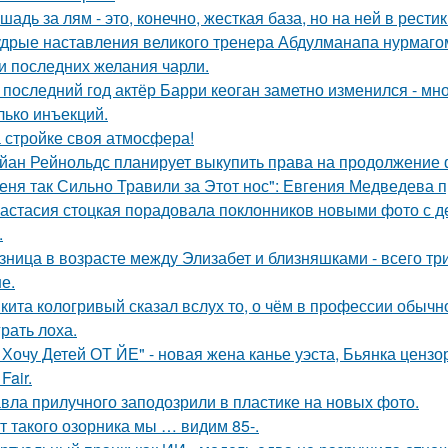
шадь за лям - это, конечно, жесткая база, но на ней в рести
дрые наставления великого тренера Абдулманапа нурмаго
и последних желания чарли.
 последний год актёр Барри кеоган заметно изменился - мно
лько инъекций.
 стройке своя атмосфера!
йан Рейнольдс планирует выкупить права на продолжение 
еня так Сильно Травили за Этот нос": Евгения Медведева п
астасия стоцкая порадовала поклонников новыми фото с де
.
зница в возрасте между Элизабет и близняшками - всего три
е.
кита кологривый сказал вслух то, о чём в профессии обычн
грать лоха.
 Хочу Детей ОТ ЙЕ" - новая жена канье уэста, Бьянка ценз
Fair.
вла прилучного заподозрили в пластике на новых фото.
т такого озорника мы … видим 85-.