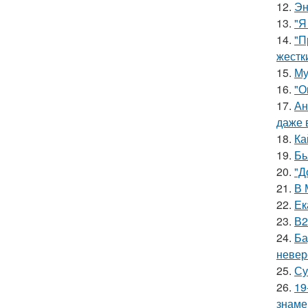
12.
Эн
13.
"Я
14.
"П
жестк
15.
Му
16.
"О
17.
Ан
даже 
18.
Ка
19.
Бь
20.
"Д
21.
В 
22.
Ек
23.
В2
24.
Ба
невер
25.
Су
26.
19
знаме