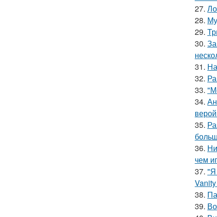
27.
Ло
28.
Му
29.
Тр
30.
За
неско
31.
На
32.
Ра
33.
"М
34.
Ан
верой
35.
Ра
больш
36.
Ни
чем и
37.
"Я
Vanity 
38.
Па
39.
Во