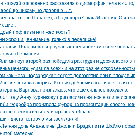
н хэтэуэй откровенно рассказала о дисморфии тела в 43 го
 вообще никому не доверяю …".
репараты - не Панацея, а Подспорье": как 54-летняя Светл
их диет.
дрый пофигизм или жесткость?
ни хороши , внимание, только в переписке!
астасия Волочкова вернулась к тренировкам после операции
врачи в Германии.
йли миноуг второй раз победила рак груди и держала это в т
янка цензори удивила всех - и на этот раз не откровенность
ом как База Подзарядки": секрет долголетия ови в эпоху вы
Москве погибла актриса Ксения добромилова, известная по 
атерина Варнава призналась, что ещё сильнее похудела.
001 году Анну Курникову пригласили сняться в клипе испан
рби Феррейра произвела фурор на презентации своего ново
оятно притягательном и мрачном образе.
ши - диета, которую мы заслужили!
-Летняя дочь Анджелины Джоли и Брэда питта Шайло пораз
нитой матерью.