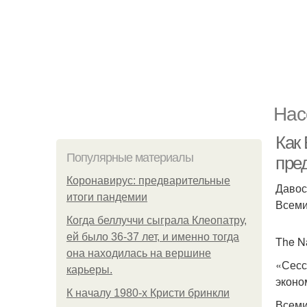
Нас
Как
Популярные материалы
пре
Коронавирус: предварительные
Давос
итоги пандемии
Всеми
Когда беллуччи сыграла Клеопатру,
ей было 36-37 лет, и именно тогда
The N
она находилась на вершине
«Сесс
карьеры.
эконо
К началу 1980-х Кристи бринкли
Всеми