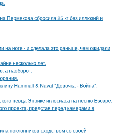
да.
ана Пермякова сбросила 25 кг без иллюзий и
 на ноге - и сделала это раньше, чем ожидали
айне несколько лет.
ю, а наоборот.
горания.
клипу Hammali & Navai "Девочка - Война".
ского певца Энрике иглесиаса на песню Escape.
го проекта, представ перед камерами в
ила поклонников сходством со своей