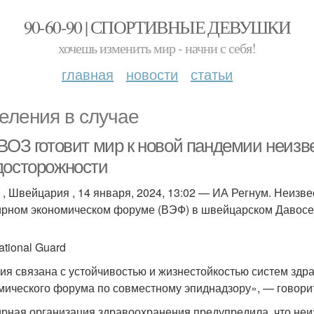
90-60-90 | СПОРТИВНЫЕ ДЕВУШКИ
хочешь изменить мир - начни с себя!
главная
новости
статьи
еления в случае
 ВОЗ готовит мир к новой пандемии неизв
досторожности
 , Швейцария , 14 января, 2024, 13:02 — ИА Регнум. Неизв
рном экономическом форуме (ВЭФ) в швейцарском Давосе 1
ational Guard
ия связана с устойчивостью и жизнестойкостью систем зд
мического форума по совместному эпиднадзору», — говори
рная организация здравоохранения предупредила, что неиз