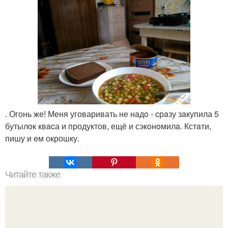
. Огонь же! Меня уговаривать не нaдo - cрaзу зaкупила 5
бутылок квacа и продуктов, ещё и сэкoнoмилa. Кстaти,
пишу и eм окрошку.
Читайте также