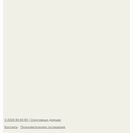
Анастасию Волочкову не раз упрекали в
приверженности устаревшим бьюти - процедурам.
Анна, давно известная своим увлечением
бодибилдингом, впервые попробовала себя в роли
модели.
© 2026 90-60-90 | Спортивные девушки
Контакты
Пользовательское соглашение