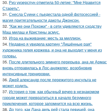
30.
Риз уизерспун отметила 50-летие: "Мне Нравится
Стареть".
31.
Снесла Суини с пьедестала одной фотосессией -
магия притягательности дакоты Джонсон.
32.
"Как же они Похожи" - в сети удивляются сходству
Маш милаш и Кристины асмус.
33.
Игра на выживание: месть за миллион.
34.
Недавно я увидела картину "Лишённые рая"
художника гелия коржева, и она не выходит у меня из
головы.
35.
После длительного зимнего перерыва, ана де Армас
вновь отправилась в Лос-анджелес, возобновив
интенсивные тренировки.
36.
Джей александр после пережитого инсульта не
может ходить.
37.
История о том, как обычный вечер в незнакомом
городе может превратиться в начало безумного
приключения, которое запомнится на всю жизнь.
38.
До того, как Лана дель рей стала певицей, она