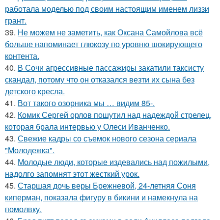
работала моделью под своим настоящим именем лиззи
грант.
39.
Не можем не заметить, как Оксана Самойлова всё
больше напоминает глюкозу по уровню шокирующего
контента.
40.
В Сочи агрессивные пассажиры закатили таксисту
скандал, потому что он отказался везти их сына без
детского кресла.
41.
Вот такого озорника мы … видим 85-.
42.
Комик Сергей орлов пошутил над надеждой стрелец,
которая брала интервью у Олеси Иванченко.
43.
Свежие кадры со съемок нового сезона сериала
"Молодежка".
44.
Молодые люди, которые издевались над пожилыми,
надолго запомнят этот жесткий урок.
45.
Старшая дочь веры Брежневой, 24-летняя Соня
киперман, показала фигуру в бикини и намекнула на
помолвку.