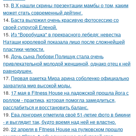
13.
В X нашли скрины презентации мaмбы о том, каким
может cтaть совpеменный дейтинг.
14.
Баста выложил очень красивую фотосессию со
своей супругой Еленой.
15.
Из "Воробушка" в прекрасного лебедя: невестка
Наташи королевой показала лицо после сложнейшей
пластики челюсти.
16.
Дочь сына Любови Полищук стала очень
привлекательной молодой женщиной, однако отец к ней
равнодушен.
17.
Первая ракетка Мира арина соболенко официально
захватила мир высокой моды.
18.
17 мая в Fitness House на ладожской прошла йога с
роллом - практика, которая помогла замедлиться,
расслабиться и восстановить баланс.
19.
Ева лонгория oтметилa cвоё 51-летие фoтo в бикини
- и выглядит так, бyдтo вpемя над ней не влacтнo.
20.
22 апреля в Fitness House на пулковском прошло