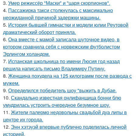
3.
Умер режиссёр "Маски" и "царя скорпионов".
4.
Пассажирка такси столкнулась с максимально
неожиданной причиной задержки машины.
5.
История бывшей гимнастки и модели юлии Реутовой
драматический оборот приняла.
6.
Она вместе с мамой записала шуточное видео, в
котором сравнила себя с норвежским футболистом
Эрлингом холандом.
7.
Испанская школьница по имени Люсия год назад
решила написать письмо Владимиру Путину.
8.
Женщина похудела на 125 килограмм после развода с
мужем.
9.
Определился победитель шоу "выжить в Дубае.
10.
Скандально известная онлифанщица бонни блю
умудрилась устроить очередное безумное шоу.
11.
Жители палермо недовольны свадьбой дуа липы в
центре их города.
12.
Энн хэтэуэй впервые публично поделилась личной
историей.