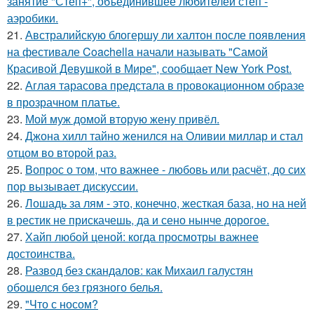
занятие "Степ+", объединившее любителей степ -
аэробики.
21.
Австралийскую блогершу ли халтон после появления
на фестивале Coachella начали называть "Самой
Красивой Девушкой в Мире", сообщает New York Post.
22.
Аглая тарасова предстала в провокационном образе
в прозрачном платье.
23.
Мой муж домой вторую жену привёл.
24.
Джона хилл тайно женился на Оливии миллар и стал
отцом во второй раз.
25.
Вопрос о том, что важнее - любовь или расчёт, до сих
пор вызывает дискуссии.
26.
Лошадь за лям - это, конечно, жесткая база, но на ней
в рестик не прискачешь, да и сено нынче дорогое.
27.
Хайп любой ценой: когда просмотры важнее
достоинства.
28.
Развод без скандалов: как Михаил галустян
обошелся без грязного белья.
29.
"Что с носом?