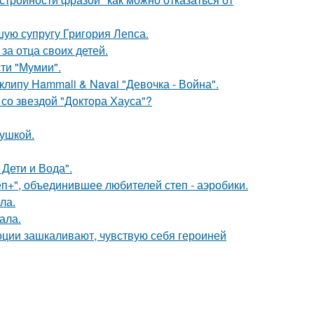
ую супругу Григория Лепса.
за отца своих детей.
ти "Мумии".
клипу Hammali & Navai "Девочка - Война".
со звездой "Доктора Хауса"?
вушкой.
Дети и Вода".
еп+", объединившее любителей степ - аэробики.
ла.
ала.
моции зашкаливают, чувствую себя героиней