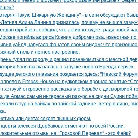
ешек?
отерял Такую Шикарную Женщину" - в сети обсуждают бывш
-Летняя Алина Ланина призналась, почему не вышла замуж 
ендан фрейзер сообщил, что активно худеет ради новой час
Москве погибла актриса Ксения добромилова, известная по 
ивия уайлд напугала фанатов своим видом: что произошло 
яжный стиль и летнее настроение.
рень гулял по городу и решил познакомиться с местной де
ктория боня высказалась о запуске нового Бренда лерчек.
дущее детского плавания рождается здесь: "Невский Форум 
 апреля в Fitness House на пулковском прошло занятие "Ст
н хэтэуэй откровенно рассказала о борьбе с дисморфией те
а де Армас самый интересный ракурс на сидни Суини пойм
ехали в тур на байках по тайской заднице, ветер в лицо, э
ка.
нетика или диета: секрет пышных форм.
нцерты алексея Щербакова отменяют по всей России.
ложительные отзывы на "Грозовой Перевал" - это Фейк?