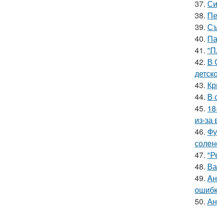
37.
Си
38.
Пе
39.
Съ
40.
Па
41.
"П
42.
В 
детско
43.
Кр
44.
В 
45.
18
из-за
46.
Фу
солен
47.
"Р
48.
Ва
49.
Aн
ошибк
50.
Ан