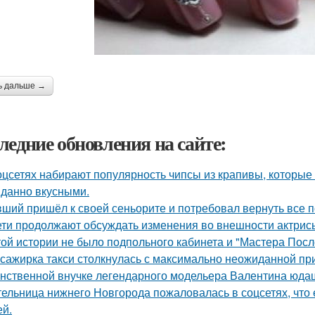
ь дальше →
ледние обновления на сайте:
оцсетях набирают популярность чипсы из крапивы, которые
данно вкусными.
ший пришёл к своей сеньорите и потребовал вернуть все п
ети продолжают обсуждать изменения во внешности актрис
той истории не было подпольного кабинета и "Мастера Пос
сажирка такси столкнулась с максимально неожиданной п
нственной внучке легендарного модельера Валентина юдаш
ельница нижнего Новгорода пожаловалась в соцсетях, что 
ей.