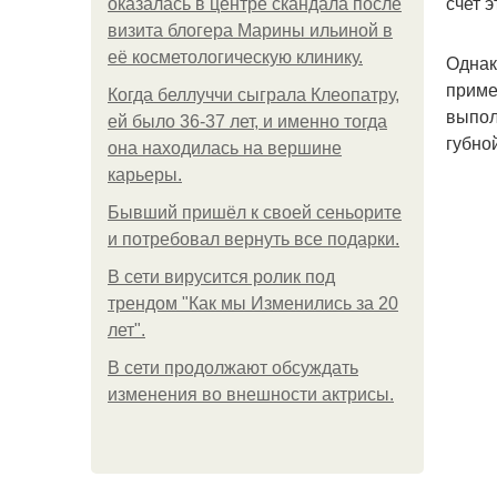
счет 
оказалась в центре скандала после
визита блогера Марины ильиной в
её косметологическую клинику.
Однак
приме
Когда беллуччи сыграла Клеопатру,
выпол
ей было 36-37 лет, и именно тогда
губно
она находилась на вершине
карьеры.
Бывший пришёл к своей сеньорите
и потребовал вернуть все подарки.
В сети вирусится ролик под
трендом "Как мы Изменились за 20
лет".
В сети продолжают обсуждать
изменения во внешности актрисы.