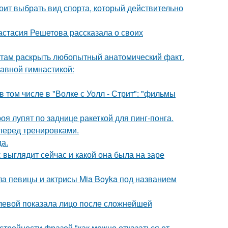
ит выбрать вид спорта, который действительно
астасия Решетова рассказала о своих
там раскрыть любопытный анатомический факт.
тавной гимнастикой:
 том числе в "Волке с Уолл - Стрит": "фильмы
я лупят по заднице ракеткой для пинг-понга.
перед тренировками.
да.
с выглядит сейчас и какой она была на заре
гла певицы и актрисы Mia Boyka под названием
олевой показала лицо после сложнейшей
тройности фразой "как можно отказаться от