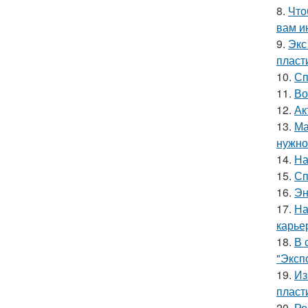
8.
Что
вам и
9.
Экс
пласт
10.
Сп
11.
Во
12.
Ак
13.
Ма
нужно 
14.
На
15.
Сп
16.
Эн
17.
На
карье
18.
В 
"Эксп
19.
Из
пласт
20.
Ро