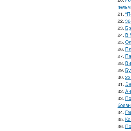
пельм
21.
"П
22.
36
23.
Бр
24.
В 
25.
Ол
26.
Пл
27.
Па
28.
Ви
29.
Бу
30.
22
31.
Эн
32.
Ан
33.
По
боеви
34.
Ге
35.
Ко
36.
По