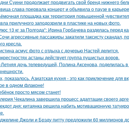
дни Суини продолжает продвигать свой бренд нижнего бель
вица слава прервала концерт и объявила о паузе в карьере
ёмочная площадка как территория повышенной чувствител
вла прилучного заподозрили в пластике на новых фото.
люс 13 кг за Полгода": Ирина Горбачева разделась перед к
Сочи агрессивные пассажиры закатили таксисту скандал, пот
го кресла.
истина асмус фото с отдыха с дочерью Настей делится.
окрестностях астаны действует группа пушистых воров.
-Летняя дочь телеведущей, Полина Аксенова, поделилась в 
 внешности.
х, показалось. Азиатская кухня - это как приключение для в
ое в одном флаконе!
ебёнок просто мясом станет!
лерия Чекалина завершила процесс адаптации своего арген
екдот дня: китаянка решила набить мотивационную татуиро
е.
джелине Джоли и Брэду питту предложили 60 миллионов д