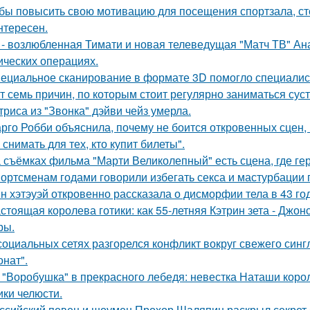
бы повысить свою мотивацию для посещения спортзала, сто
нтересен.
 - возлюбленная Тимати и новая телеведущая "Матч ТВ" Ан
ических операциях.
ециальное сканирование в формате 3D помогло специалис
т семь причин, по которым стоит регулярно заниматься сус
триса из "Звонка" дэйви чейз умерла.
рго Робби объяснила, почему не боится откровенных сцен, в
снимать для тех, кто купит билеты".
 съёмках фильма "Марти Великолепный" есть сцена, где геро
ортсменам годами говорили избегать секса и мастурбации 
н хэтэуэй откровенно рассказала о дисморфии тела в 43 го
стоящая королева готики: как 55-летняя Кэтрин зета - Джон
ры.
социальных сетях разгорелся конфликт вокруг свежего син
онат".
 "Воробушка" в прекрасного лебедя: невестка Наташи кор
ики челюсти.
ссийский певец и шоумен Прохор Шаляпин раскрыл секрет с