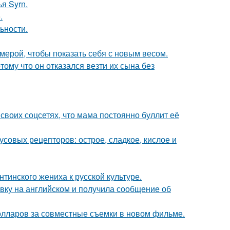
я Syrn.
.
ьности.
амерой, чтобы показать себя с новым весом.
ому что он отказался везти их сына без
своих соцсетях, что мама постоянно буллит её
кусовых рецепторов: острое, сладкое, кислое и
тинского жениха к русской культуре.
вку на английском и получила сообщение об
олларов за совместные съемки в новом фильме.