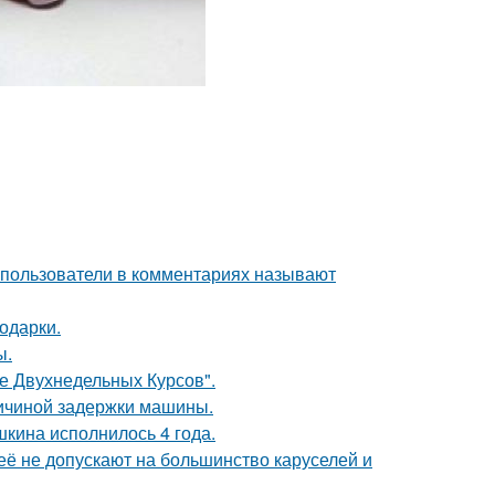
 пользователи в комментариях называют
одарки.
ы.
ле Двухнедельных Курсов".
ричиной задержки машины.
кина исполнилось 4 года.
её не допускают на большинство каруселей и