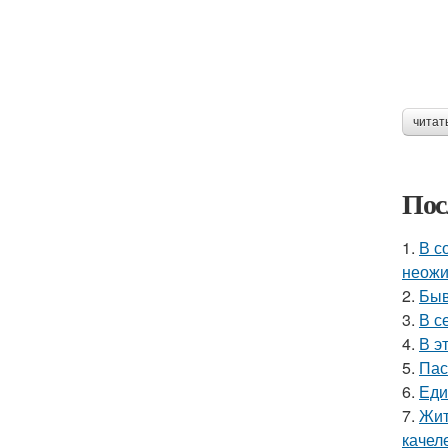
читат
Пос
1.
В с
неожи
2.
Быв
3.
В с
4.
В э
5.
Пас
6.
Еди
7.
Жит
качел