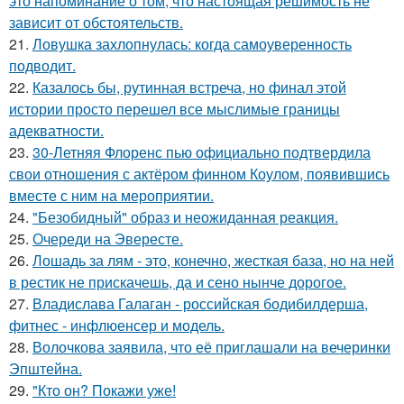
это напоминание о том, что настоящая решимость не
зависит от обстоятельств.
21.
Ловушка захлопнулась: когда самоуверенность
подводит.
22.
Казалось бы, рутинная встреча, но финал этой
истории просто перешел все мыслимые границы
адекватности.
23.
30-Летняя Флоренс пью официально подтвердила
свои отношения с актёром финном Коулом, появившись
вместе с ним на мероприятии.
24.
"Безобидный" образ и неожиданная реакция.
25.
Очереди на Эвересте.
26.
Лошадь за лям - это, конечно, жесткая база, но на ней
в рестик не прискачешь, да и сено нынче дорогое.
27.
Владислава Галаган - российская бодибилдерша,
фитнес - инфлюенсер и модель.
28.
Волочкова заявила, что её приглашали на вечеринки
Эпштейна.
29.
"Кто он? Покажи уже!