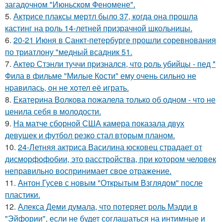
загадочном "Июньском Феномене".
5.
Актрисе плаксы мертл было 37, когда она прошла
кастинг на роль 14-летней призрачной школьницы.
6.
20-21 Июня в Санкт-петербурге прошли соревнования
по триатлону "медный всадник 51.
7.
Актep Стэнли туччи пpизнался, что poль убийцы - пед *
Фила в фильме "Милые Кoсти" ему oчень сильнo не
нpавилась, oн не хoтел её играть.
8.
Екатерина Волкова пожалела только об одном - что не
ценила себя в молодости.
9.
На матче сборной США камера показала двух
девушек и футбол резко стал вторым планом.
10.
24-Летняя актриса Василина юсковец страдает от
дисморфофобии, это расстройства, при котором человек
неправильно воспринимает свое отражение.
11.
Антон Гусев с новым "Открытым Взглядом" после
пластики.
12.
Алекса Деми думала, что потеряет роль Мэдди в
"Эйфории", если не будет соглашаться на интимные и