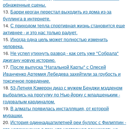
обнаженные сцены.
13.
Барри кеоган перестал выходить из дома из-за
буллинга в интернете.
14.
С приходом тепла спортивная жизнь становится еще
активнее - и это нас только радует.
15.
Иногда одна цель может полностью изменить
человека.
16.
Не успел утихнуть развод - как сеть уже "Собрала"
джигану новую историю.
17.
После выпуска "Натальной Карты" с Олесей
Иванченко Артемия Лебедева захейтили за грубость и
токсичное поведение.
18.
53-Летняя Кэмерон диаз с мужем Бенджи мэдденом
выбрались на прогулку по Нью-йорку с младшеньким -
годовалым кардиналом.
19.
В алматы появилась инсталляция, от которой
мурашки.
20.
История одиннадцатилетней реи буллос с Филиппин -