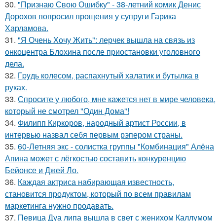
30.
"Признаю Свою Ошибку" - 38-летний комик Денис
Дорохов попросил прощения у супруги Гарика
Харламова.
31.
"Я Очень Хочу Жить": лерчек вышла на связь из
онкоцентра Блохина после приостановки уголовного
дела.
32.
Гpyдь колесом, распахнутый халатик и бутылка в
руках.
33.
Спросите у любого, мне кажется нет в мире человека,
который не смотрел "Один Дома"!
34.
Филипп Киркоров, народный артист России, в
интервью назвал себя первым рэпером страны.
35.
60-Летняя экс - солистка группы "Комбинация" Алёна
Апина может с лёгкостью составить конкуренцию
Бейонсе и Джей Ло.
36.
Каждая актриса набирающая известность,
становится продуктом, который по всем правилам
маркетинга нужно продавать.
37.
Певица Дуа липа вышла в свет с женихом Каллумом