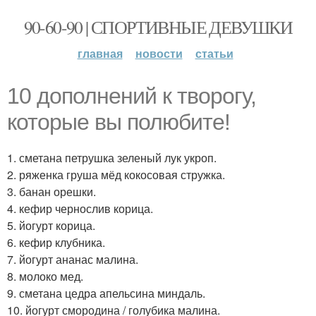
90-60-90 | СПОРТИВНЫЕ ДЕВУШКИ
главная
новости
статьи
10 дополнений к творогу,
которые вы полюбите!
1. сметана петрушка зеленый лук укроп.
2. ряженка груша мёд кокосовая стружка.
3. банан орешки.
4. кефир чернослив корица.
5. йогурт корица.
6. кефир клубника.
7. йогурт ананас малина.
8. молоко мед.
9. сметана цедра апельсина миндаль.
10. йогурт смородина / голубика малина.