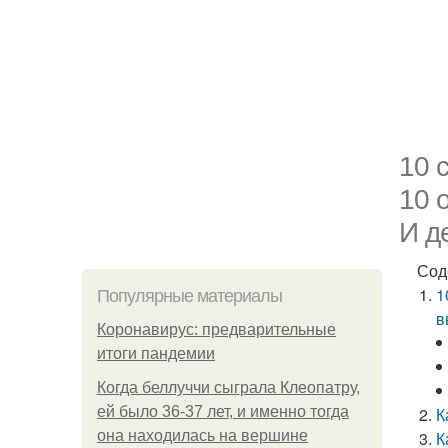
10 
10 
И д
Сод
1
Популярные материалы
в
Коронавирус: предварительные
итоги пандемии
Когда беллуччи сыграла Клеопатру,
ей было 36-37 лет, и именно тогда
К
она находилась на вершине
К