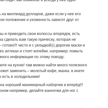
 на миллиард долларов, даже если у нее его
льное положение и ухоженость зависят друг от
ы и приводить свои волоссы впорядок, есть
ра сделать вам такую прическу, которая не
отово!!! чисто и с укладкой))) дорогие маски и
ех аптеках и стоят копейки. например: помыть
 много информации по этому поводу.
яните на кухню! там можно найти много полезного
может заменить – молотый кофе, манка. в инете
о есть в холодильнике!
 на хороший маникюрный наборчик и вперёд!!!
моном например. делайте ванночки для ног с