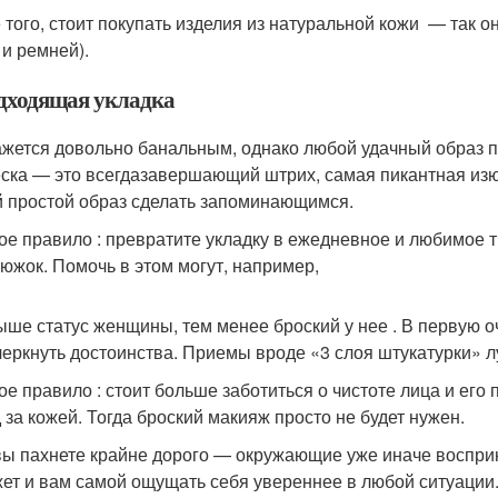
 того, стоит покупать изделия из натуральной кожи — так о
 и ремней).
одходящая укладка
ажется довольно банальным, однако любой удачный образ п
ска — это всегдазавершающий штрих, самая пикантная из
 простой образ сделать запоминающимся.
ое правило : превратите укладку в ежедневное и любимое т
тюжок. Помочь в этом могут, например,
ыше статус женщины, тем менее броский у нее . В первую о
черкнуть достоинства. Приемы вроде «3 слоя штукатурки» л
ое правило : стоит больше заботиться о чистоте лица и его
д за кожей. Тогда броский макияж просто не будет нужен.
вы пахнете крайне дорого — окружающие уже иначе воспри
ет и вам самой ощущать себя увереннее в любой ситуации