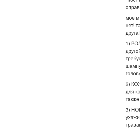
оправ
мое м
нет! т
друга!
1) ВО
друго
требу
шампу
голов
2) КО
для к
также
3) НО
ухажи
травам