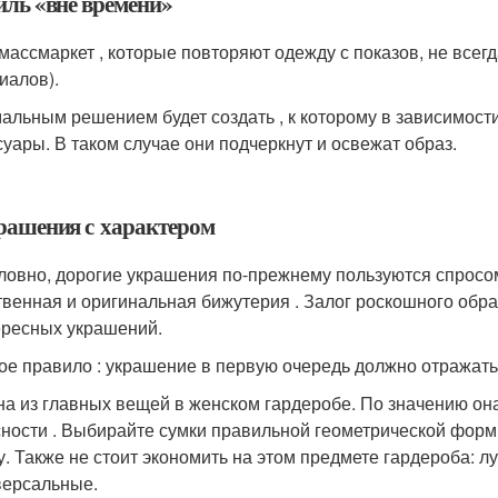
иль «вне времени»
массмаркет , которые повторяют одежду с показов, не всег
иалов).
альным решением будет создать , к которому в зависимост
суары. В таком случае они подчеркнут и освежат образ.
крашения с характером
ловно, дорогие украшения по-прежнему пользуются спросо
твенная и оригинальная бижутерия . Залог роскошного обр
ересных украшений.
ое правило : украшение в первую очередь должно отражать
а из главных вещей в женском гардеробе. По значению она
сности . Выбирайте сумки правильной геометрической фор
у. Также не стоит экономить на этом предмете гардероба: лу
версальные.