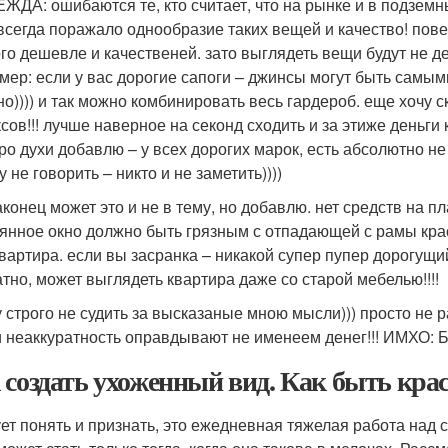
ЕЖДА: ошибаются те, кто считает, что на рынке и в подзем
всегда поражало однообразие таких вещей и качество! пове
го дешевле и качественей. зато выглядеть вещи будут не де
мер: если у вас дорогие сапоги – джинсы могут быть самым
но)))) и так можно комбинировать весь гардероб. еще хочу с
сов!!! лучше наверное на секонд сходить и за этиже деньги 
ро духи добавлю – у всех дорогих марок, есть абсолютно не
 не говорить – никто и не заметить))))
аконец может это и не в тему, но добавлю. нет средств на п
янное окно должно быть грязным с отпадающей с рамы крас
квартира. если вы засранка – никакой супер пупер дорогущий
атно, может выглядеть квартира даже со старой мебелью!!!!
 строго не судить за высказаные мною мысли))) просто не р
и неаккуратность оправдывают не именеем денег!!! ИМХО: Бр
 создать ухоженный вид. Как быть кра
ет понять и признать, это ежедневная тяжелая работа над 