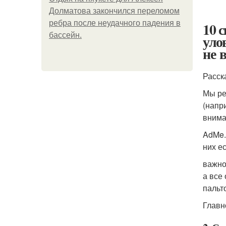
Долматова закончился переломом
ребра после неудачного падения в
10 
бассейн.
уло
не 
Расск
Мы ре
(напр
внима
AdMe.
них е
важно
а все
пальт
Главн