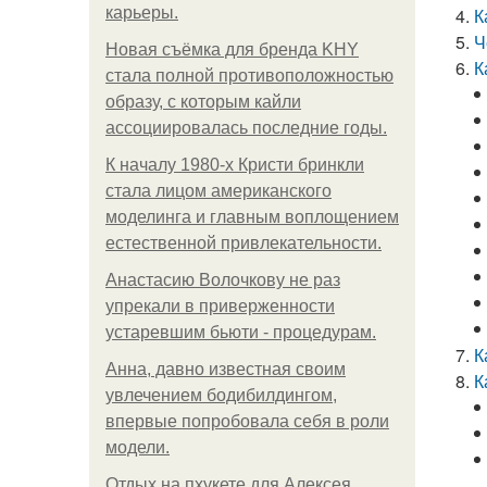
карьеры.
К
Ч
Новая съёмка для бренда KHY
К
стала полной противоположностью
образу, с которым кайли
ассоциировалась последние годы.
К началу 1980-х Кристи бринкли
стала лицом американского
моделинга и главным воплощением
естественной привлекательности.
Анастасию Волочкову не раз
упрекали в приверженности
устаревшим бьюти - процедурам.
К
Анна, давно известная своим
К
увлечением бодибилдингом,
впервые попробовала себя в роли
модели.
Отдых на пхукете для Алексея