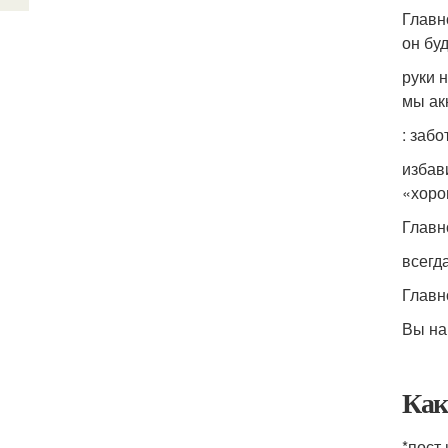
Главн
он бу
руки 
мы ак
: заб
избав
«хоро
Главн
всегд
Главн
Вы на
Как
*пост