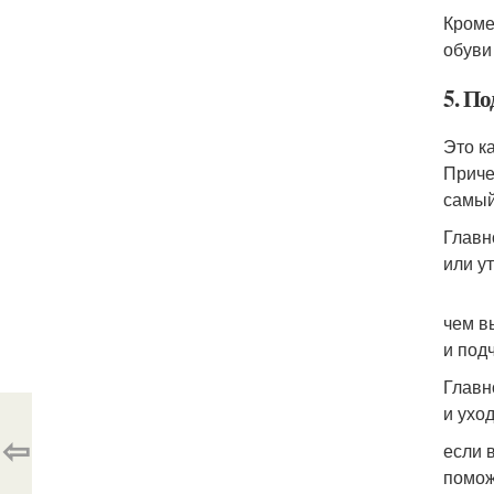
Кроме
обуви
5. П
Это к
Приче
самый
Главн
или у
чем в
и под
Главн
и ухо
⇦
если 
помож