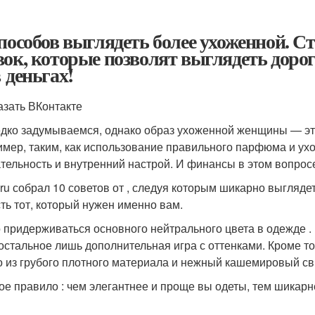
способов выглядеть более ухоженной. 
вок, которые позволят выглядеть дорог
в деньгах!
азать ВКонтакте
дко задумываемся, однако образ ухоженной женщины — эт
имер, таким, как использование правильного парфюма и ух
тельность и внутренний настрой. И финансы в этом вопрос
ru собрал 10 советов от , следуя которым шикарно выглядет
сть тот, который нужен именно вам.
 придерживаться основного нейтрального цвета в одежде .
 остальное лишь дополнительная игра с оттенками. Кроме то
о из грубого плотного материала и нежный кашемировый с
ое правило : чем элегантнее и проще вы одеты, тем шикарн