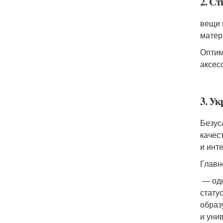
2. Ст
вещи 
матер
Оптим
аксес
3. У
Безус
качес
и инт
Главн
— одн
стату
образ
и уни