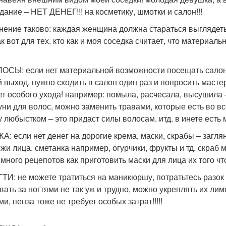
дание – НЕТ ДЕНЕГ!!! на косметику, шмотки и салон!!!
нение таково: каждая женщина должна стараться выглядеть
ак вот для тех. кто как и моя соседка считает, что материа
ЛОСЫ: если нет материальной возможности посещать салон
й выход. нужно сходить в салон один раз и попросить масте
ет особого ухода! например: помыла, расчесала, высушила – г
ни для волос, можно заменить травами, которые есть во вс
у любыстком – это придаст силы волосам. итд. в инете есть
ЖА: если нет денег на дорогие крема, маски, скрабы – загл
ожи лица. сметанка например, огурчики, фрукты и тд. скраб 
 много рецепотов как приготовить маски для лица их того чт
ГТИ: не можете тратиться на маникюршу, потратьтесь разок
вать за ногтями не так уж и трудно, можно укреплять их ли
и, пенза тоже не требует особых затрат!!!!!