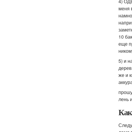
4) ОД
меня 
намно
напри
замет
10 бак
еще п
никому
5) и н
дерев
же и 
аккур
прошу
лень 
Как
Следу