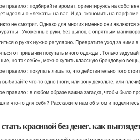
ое правило : подбирайте аромат, ориентируясь на собствен
дет идеально «лежать» на вас. И да, экономить на парфюме 
никто не смотрит. Однако для многих именно они являются 
куратны . Ухоженные руки, без цыпок, с опрятным маникюро
отиться о руках нужно регулярно. Превратите уход за ними в
иться от привычки покупать много одежды . Только задумайт
шие, но так себе», можно купить классную брендовую вещь,
ое правило : покупать лишь то, что действительно того стоит
а выбирайте что-то одно (ноги, или зону декольте, или плеч
ое правило : в любом образе важна загадка, чтобы было пр
шли что-то для себя? Расскажите нам об этом и поделитесь
 стать красивой без денег. как выглядет
 навеян внешним видом моей соседки! молодая девушка, а в