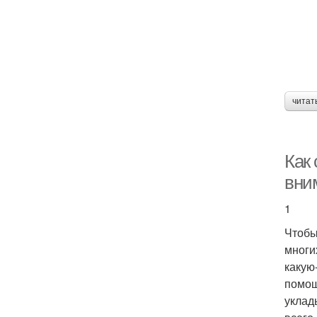
читат
Как 
вни
1
Чтобы
многи
какую
помощ
уклад