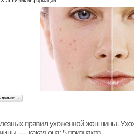
. X Источник информации
ь дальше →
елезных правил ухоженной женщины. Ухо
чины —, какая она: 5 признаков