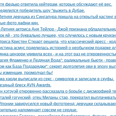
тя федько ответила хейтерам, которые обсуждают её вес.
еделился победитель шоу "выжить в Дубае.
Летняя девушка из Сингапура пришла на открытый кастинг в
ые фото дафни кин.
-Летняя актриса Аня Тейлор - Джой признана обладательни
ок яй - это буквально лучшее, что случилось с новым круиз
триса Кристен Стюарт решила, что классический дресс - ко
истина асмус поделилась историей о необычном подарке дл
янка цензори удивила всех - и на этот раз не откровенность
агия Фламенко и Ледяная Вода": радикальные бьюти - прав
ом как База Подзарядки": секрет долголетия ови в эпоху вы
ы изменщик, промолчал бы!
ма харди выписали из секс - символов и записали в скуфы.
ездный блеск AVN Awards.
н хэтэуэй откровенно рассказала о борьбе с дисморфией те
талий гогунский, отец Миланы стар, прекратил выплачиват
Японии завирусился новый фототренд: девушки складывают 
рительно напоминает совсем не сердце.
адислава Галаган - российская бодибилдерша, фитнес - ин