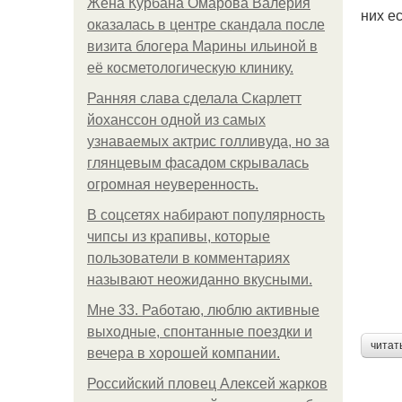
Жена Курбана Омарова Валерия
них е
оказалась в центре скандала после
визита блогера Марины ильиной в
её косметологическую клинику.
Ранняя слава сделала Скарлетт
йоханссон одной из самых
узнаваемых актрис голливуда, но за
глянцевым фасадом скрывалась
огромная неуверенность.
В соцсетях набирают популярность
чипсы из крапивы, которые
пользователи в комментариях
называют неожиданно вкусными.
Мне 33. Работаю, люблю активные
выходные, спонтанные поездки и
читат
вечера в хорошей компании.
Российский пловец Алексей жарков