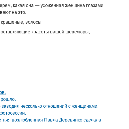
берем, какая она — ухоженная женщина глазами
вают на это.
и крашеные, волосы:
ри составляющие красоты вашей шевелюры,
ов.
прошло.
 заводил несколько отношений с женщинами.
фотосессии.
летняя возлюбленная Павла Деревянко сделала