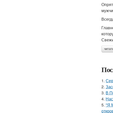
Опрят
мужчи
Всегд
Главн
котор
Свежи
читат
Пос
1.
Сер
2.
Зас
3.
В П
4.
Нас
5.
"Я 
откро