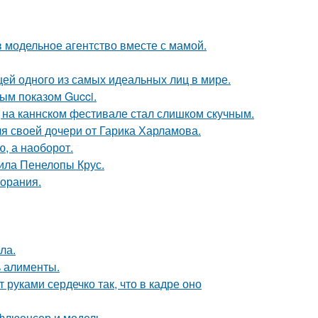
 модельное агентство вместе с мамой.
цей одного из самых идеальных лиц в мире.
ным показом Gucci.
д на каннском фестивале стал слишком скучным.
я своей дочери от Гарика Харламова.
ю, а наоборот.
ила Пенелопы Крус.
горания.
ла.
ь алименты.
руками сердечко так, что в кадре оно
флюенсер и модель.