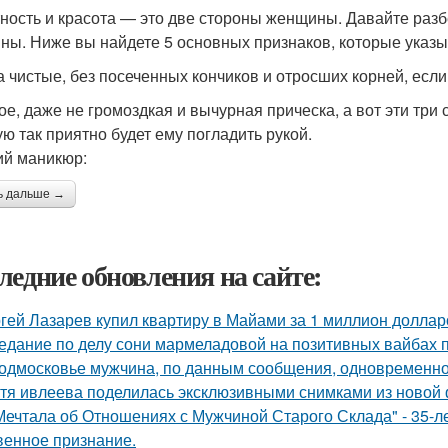
ность и красота — это две стороны женщины. Давайте раз
ны. Ниже вы найдете 5 основных признаков, которые указы
а чистые, без посеченных кончиков и отросших корней, есл
ое, даже не громоздкая и вычурная прическа, а вот эти т
ую так приятно будет ему погладить рукой.
й маникюр:
ь дальше →
ледние обновления на сайте:
гей Лазарев купил квартиру в Майами за 1 миллион доллар
едание по делу сони мармеладовой на позитивных вайбах 
одмосковье мужчина, по данным сообщения, одновременно
тя ивлеева поделилась эксклюзивными снимками из новой 
Мечтала об Отношениях с Мужчиной Старого Склада" - 35-
венное признание.