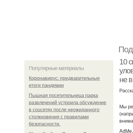
Под
10 
Популярные материалы
улов
не в
Коронавирус: предварительные
итоги пандемии
Расск
Пышная посетительница парка
развлечений устроила обсуждение
Мы ре
в соцсетях после неожиданного
(напр
столкновения с правилами
внима
безопасности.
AdMe.