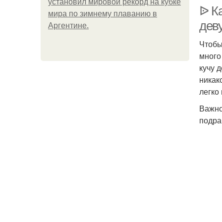
установил мировой рекорд на кубке
ᐉ Ка
мира по зимнему плаванию в
дев
Аргентине.
Чтобы
много
кучу 
никак
легко
Важно
подра