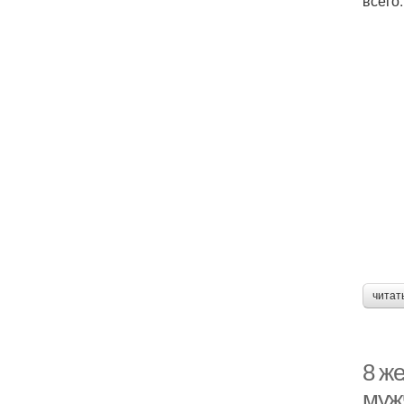
всего
читат
8 ж
муж