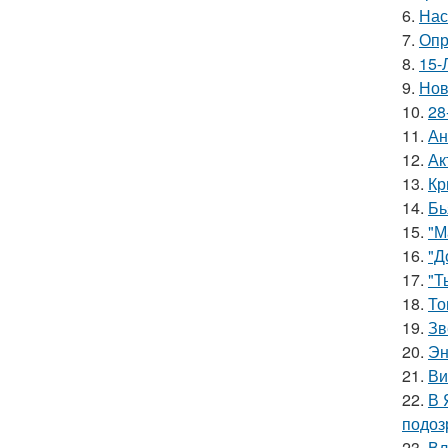
6.
Нас
7.
Опр
8.
15-
9.
Нов
10.
28
11.
Ан
12.
Ак
13.
Кр
14.
Бь
15.
"М
16.
"Д
17.
"Т
18.
То
19.
Зв
20.
Эн
21.
Ви
22.
В 
подоз
23.
Вл