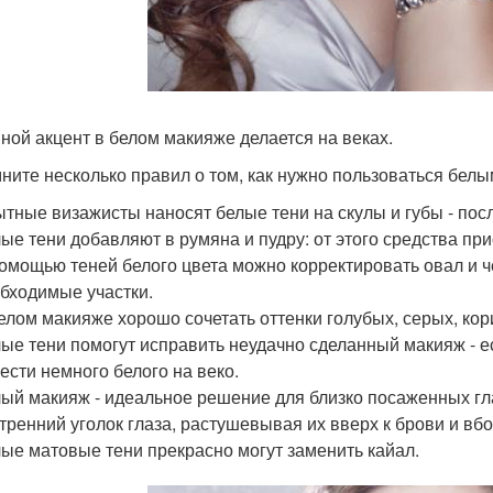
ной акцент в белом макияже делается на веках.
ните несколько правил о том, как нужно пользоваться белы
тные визажисты наносят белые тени на скулы и губы - пос
ые тени добавляют в румяна и пудру: от этого средства п
омощью теней белого цвета можно корректировать овал и ч
бходимые участки.
елом макияже хорошо сочетать оттенки голубых, серых, кор
ые тени помогут исправить неудачно сделанный макияж - е
ести немного белого на веко.
ый макияж - идеальное решение для близко посаженных гла
тренний уголок глаза, растушевывая их вверх к брови и вбо
ые матовые тени прекрасно могут заменить кайал.