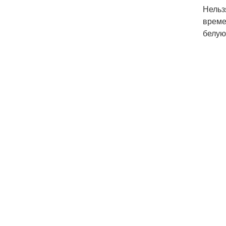
Нельз
време
белую