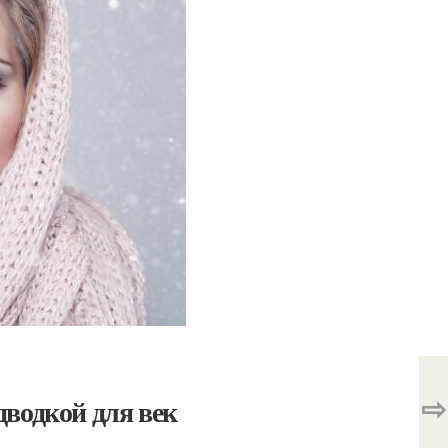
⇨
водкой для век