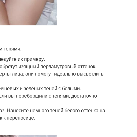
м тенями.
ледуйте их примеру.
риобретут изящный перламутровый оттенок.
ерты лица; они помогут идеально высветлить
ичневых и зелёных теней с белыми.
сли вы переборщили с тенями, достаточно
з. Нанесите немного теней белого оттенка на
к к переносице.