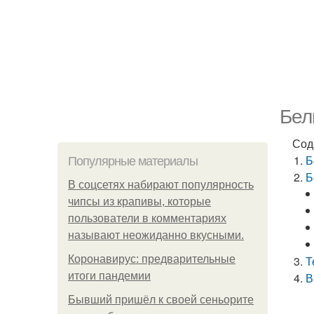
Бел
Сод
Б
Популярные материалы
Б
В соцсетях набирают популярность
чипсы из крапивы, которые
пользователи в комментариях
называют неожиданно вкусными.
Коронавирус: предварительные
Т
итоги пандемии
В
Бывший пришёл к своей сеньорите