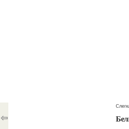
Слегк
⇦
Бел