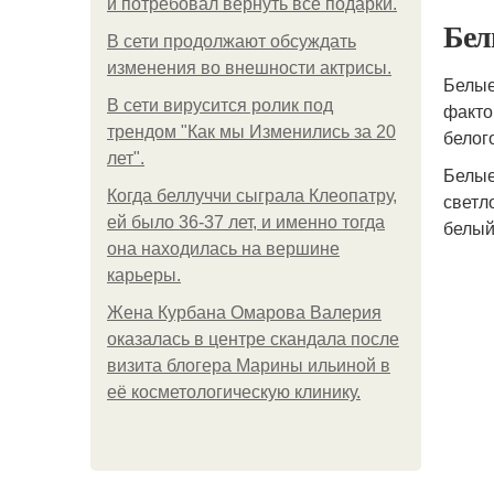
и потребовал вернуть все подарки.
Бел
В сети продолжают обсуждать
изменения во внешности актрисы.
Белые
В сети вирусится ролик под
факто
трендом "Как мы Изменились за 20
белог
лет".
Белые
Когда беллуччи сыграла Клеопатру,
светл
ей было 36-37 лет, и именно тогда
белый
она находилась на вершине
карьеры.
Жена Курбана Омарова Валерия
оказалась в центре скандала после
визита блогера Марины ильиной в
её косметологическую клинику.