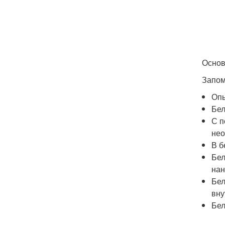
Основ
Запом
Опы
Бел
С п
нео
В б
Бел
нан
Бел
вну
Бел