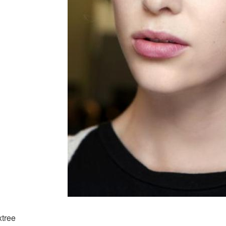
xtree