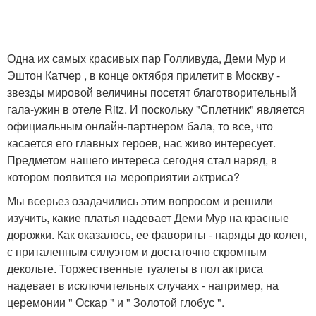
Одна их самых красивых пар Голливуда, Деми Мур и
Эштон Катчер , в конце октября прилетит в Москву -
звезды мировой величины посетят благотворительный
гала-ужин в отеле Ritz. И поскольку "Сплетник" является
официальным онлайн-партнером бала, то все, что
касается его главных героев, нас живо интересует.
Предметом нашего интереса сегодня стал наряд, в
котором появится на мероприятии актриса?
Мы всерьез озадачились этим вопросом и решили
изучить, какие платья надевает Деми Мур на красные
дорожки. Как оказалось, ее фавориты - наряды до колен,
с приталенным силуэтом и достаточно скромным
декольте. Торжественные туалеты в пол актриса
надевает в исключительных случаях - например, на
церемонии " Оскар " и " Золотой глобус ".