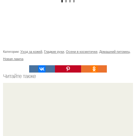
Категории:
Уход за кожей
,
Гладкие руки
,
Осени в косметичке
,
Домашний питомец
,
Новая лампа
Читайте также
Корзиночки из Овсянки с творожно - медовым кремом.