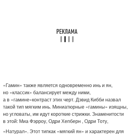
«Гамин» также является одновременно инь и ян,
но «классик» балансирует между ними,
а в «гамине»контраст этих черт. Дэвид Кибби назвал
такой тип мягким инь. Миниатюрные «гамины» изящны,
но угловаты, им идут короткие стрижки. Знаменитости
в этой: Миа Фэрроу, Одри Хепберн , Одри Тоту,
«Натурал». Этот типкак «мягкий ян» и характерен для