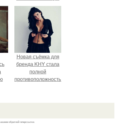
годовщину
помолвки, показали
новые фото с
совместного
отдыха.
Новая съёмка для
сь
бренда KHY стала
а
полной
ню
противоположностью
образу, с которым
кайли
ассоциировалась
последние годы.
казании обратной гиперссылки.