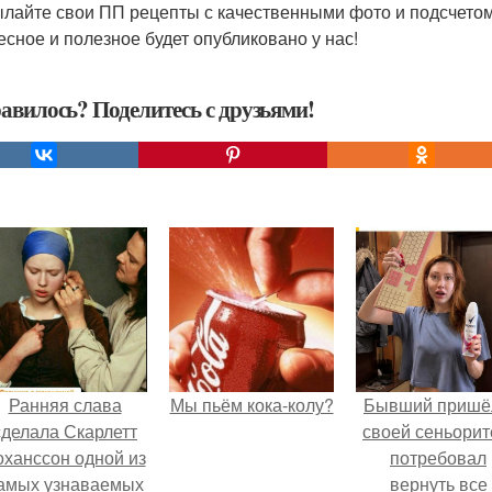
лайте свои ПП рецепты с качественными фото и подсчетом
есное и полезное будет опубликовано у нас!
авилось? Поделитесь с друзьями!
Ранняя слава
Мы пьём кока-колу?
Бывший пришё
сделала Скарлетт
своей сеньорит
оханссон одной из
потребовал
амых узнаваемых
вернуть все