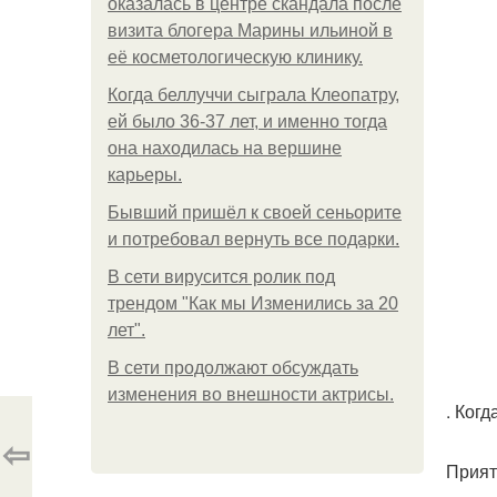
оказалась в центре скандала после
визита блогера Марины ильиной в
её косметологическую клинику.
Когда беллуччи сыграла Клеопатру,
ей было 36-37 лет, и именно тогда
она находилась на вершине
карьеры.
Бывший пришёл к своей сеньорите
и потребовал вернуть все подарки.
В сети вирусится ролик под
трендом "Как мы Изменились за 20
лет".
В сети продолжают обсуждать
изменения во внешности актрисы.
. Ког
⇦
Прият