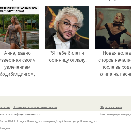
актрис голливуда,
подарки.
но за глянцевым
фасадом
скрывалась
огромная
неуверенность.
Анна, давно
"Я тебе билет и
Новая волна
известная своим
гостиницу оплачу.
споров начала
увлечением
после выход
бодибилдингом,
клипа на пес
впервые
Petal.
опробовала себя
в роли модели.
онтакты
Пользовательское соглашение
Обратная связь
олитика конфидециальности
Копирование разрешено при у
 Москва, СВАО, Отрадное, Нововладыкинский проезд 8 стр.4, Бизнес-центр «Красивый дом»,
 Владыкино