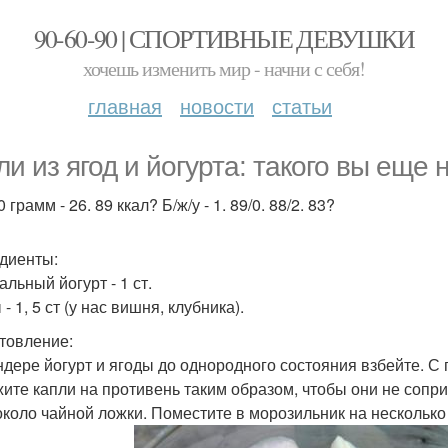
90-60-90 | СПОРТИВНЫЕ ДЕВУШКИ
хочешь изменить мир - начни с себя!
главная
новости
статьи
ли из ягод и йогурта: такого вы еще 
 грамм - 26. 89 ккал? Б/ж/у - 1. 89/0. 88/2. 83?
диенты:
льный йогурт - 1 ст.
- 1, 5 ст (у нас вишня, клубника).
товление:
ндере йогурт и ягоды до однородного состояния взбейте. 
ите капли на противень таким образом, чтобы они не сопри
около чайной ложки. Поместите в морозильник на несколько