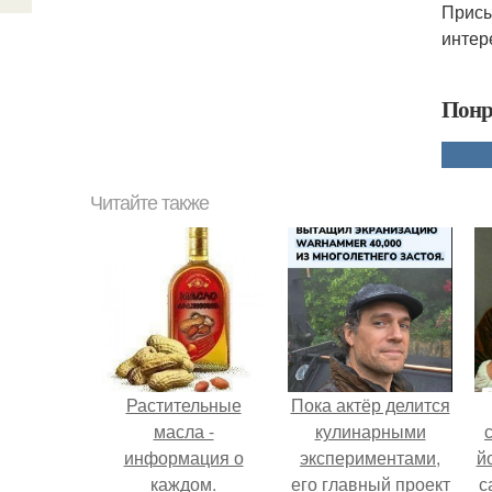
Присы
интер
Понр
Читайте также
Растительные
Пока актёр делится
масла -
кулинарными
информация о
экспериментами,
й
каждом.
его главный проект
с