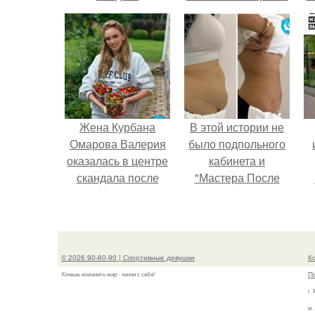
сделал серьёзный
шаг вперёд.
Жена Курбана
В этой истории не
Омарова Валерия
было подпольного
оказалась в центре
кабинета и
скандала после
"Мастера После
визита блогера
Двухнедельных
Марины ильиной в
Курсов".
п
её
косметологическую
© 2026 90-60-90 | Спортивные девушки
К
клинику.
П
Хочешь изменить мир - начни с себя!
г.
м.