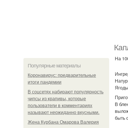
Кап
На 100
Популярные материалы
Ингре
Коронавирус: предварительные
Натура
итоги пандемии
Ягоды 
В соцсетях набирают популярность
Приго
чипсы из крапивы, которые
В бле
пользователи в комментариях
вылож
называют неожиданно вкусными.
быть 
Жена Курбана Омарова Валерия