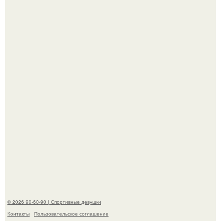
Жена Курбана Омарова Валерия оказалась в центре
скандала после визита блогера Марины ильиной в её
косметологическую клинику.
В этой истории не было подпольного кабинета и
"Мастера После Двухнедельных Курсов".
© 2026 90-60-90 | Спортивные девушки
Контакты
Пользовательское соглашение