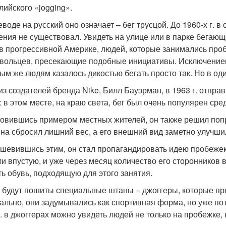
лийского «jogging».
воде на русский оно означает – бег трусцой. До 1960-х г. в 
ения не существовал. Увидеть на улице или в парке бегаю
в прогрессивной Америке, людей, которые занимались пр
вольцев, пресекающие подобные инициативы. Исключение
ым же людям казалось дикостью бегать просто так. Но в од
из создателей бренда Nike, Билл Бауэрман, в 1963 г. отпра
: в этом месте, на краю света, бег был очень популярен сре
овившись примером местных жителей, он также решил попроб
на сбросил лишний вес, а его внешний вид заметно улучши
шевившись этим, он стал пропагандировать идею пробежек 
и впустую, и уже через месяц количество его сторонников
ть обувь, подходящую для этого занятия.
 будут пошиты специальные штаны – джоггеры, которые пр
ально, они задумывались как спортивная форма, но уже пот
г. в джоггерах можно увидеть людей не только на пробежке, 