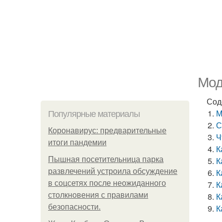
Мод
Сод
М
Популярные материалы
С
Коронавирус: предварительные
Ч
итоги пандемии
К
Пышная посетительница парка
К
развлечений устроила обсуждение
К
в соцсетях после неожиданного
К
столкновения с правилами
К
безопасности.
К