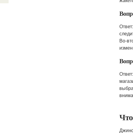
жакет
Вопр
Ответ
следи
Во-вт
измен
Вопр
Ответ
магаз
выбра
внима
Что
Джинс