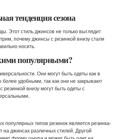
ная тенденция сезона
ды. Этот стиль джинсов не только выглядит
отрим, почему джинсы с резинкой внизу стали
авильно носить.
акими популярными?
версальности. Они могут быть одеты как в
ы более удобными, так как они не закрывают
с резинкой внизу могут быть одеты с
версальными.
ых популярных типов резинок является резинка-
ет на джинсах различных стилей. Другой
имеет форму шнура и может быть одет на