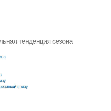
льная тенденция сезона
она
в
изу
резинкой внизу