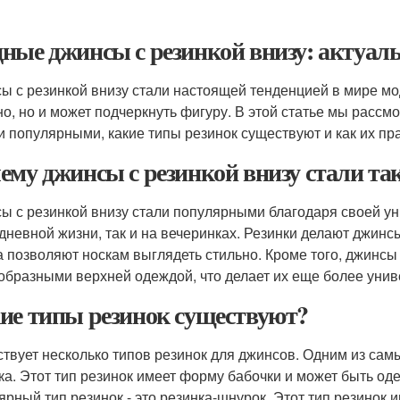
ные джинсы с резинкой внизу: актуаль
ы с резинкой внизу стали настоящей тенденцией в мире мо
но, но и может подчеркнуть фигуру. В этой статье мы рассм
и популярными, какие типы резинок существуют и как их пр
ему джинсы с резинкой внизу стали т
ы с резинкой внизу стали популярными благодаря своей уни
дневной жизни, так и на вечеринках. Резинки делают джинс
 а позволяют носкам выглядеть стильно. Кроме того, джинсы 
образными верхней одеждой, что делает их еще более уни
ие типы резинок существуют?
твует несколько типов резинок для джинсов. Одним из сам
ка. Этот тип резинок имеет форму бабочки и может быть од
ярный тип резинок - это резинка-шнурок. Этот тип резинок 