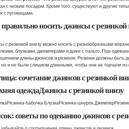
ах с низким посадом. Кроме того, существуют и другие типы 
к с пуговицами.
 правильно носить джинсы с резинкой 
ы с резинкой внизу можно носить с разнообразными верхне
лками, блузками, джемперами и даже с пальто. При одевани
ошением длины джинсов и резинок. Резинки должны быть д
, но и не были слишком длинными, чтобы они не торчали из
лица: сочетание джинсов с резинкой вни
хняя одеждаДжинсы с резинкой внизу
лкаРезинка-бабочка БлузкаРезинка-шнурок ДжемперРезинк
сок: советы по одеванию джинсов с рез
 забывайте о соотношении длины джинсов и резинок.