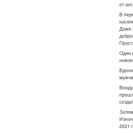
от анг
В пере
насел
Даже 
добро
Прост
Один 
новое
Вдохн
мужчи
Вооду
прошл
созда
Затем
Изнач
2021 