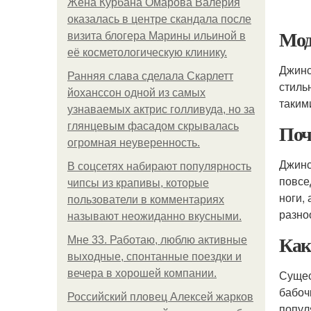
Жена Курбана Омарова Валерия
оказалась в центре скандала после
Мод
визита блогера Марины ильиной в
её косметологическую клинику.
Джинс
Ранняя слава сделала Скарлетт
стиль
йоханссон одной из самых
таким
узнаваемых актрис голливуда, но за
Поч
глянцевым фасадом скрывалась
огромная неуверенность.
Джинс
В соцсетях набирают популярность
повсе
чипсы из крапивы, которые
ноги,
пользователи в комментариях
разно
называют неожиданно вкусными.
Как
Мне 33. Работаю, люблю активные
выходные, спонтанные поездки и
вечера в хорошей компании.
Сущес
бабоч
Российский пловец Алексей жарков
попул