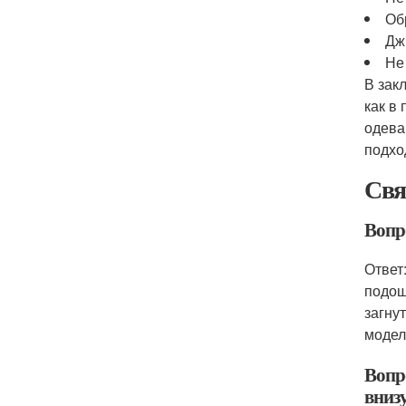
Об
Дж
Не
В зак
как в
одева
подхо
Свя
Вопр
Ответ
подош
загну
модел
Вопр
вниз