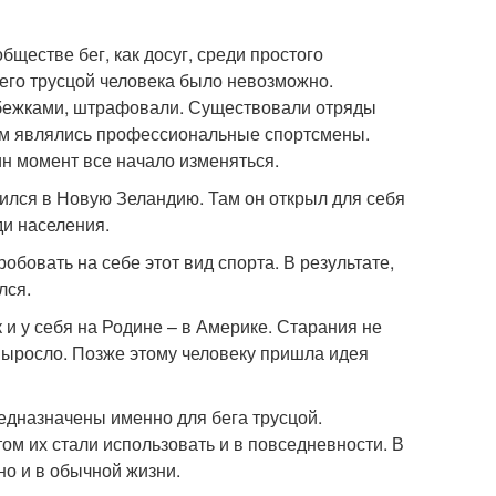
обществе бег, как досуг, среди простого
щего трусцой человека было невозможно.
обежками, штрафовали. Существовали отряды
м являлись профессиональные спортсмены.
ин момент все начало изменяться.
вился в Новую Зеландию. Там он открыл для себя
ди населения.
овать на себе этот вид спорта. В результате,
лся.
и у себя на Родине – в Америке. Старания не
 выросло. Позже этому человеку пришла идея
едназначены именно для бега трусцой.
ом их стали использовать и в повседневности. В
но и в обычной жизни.