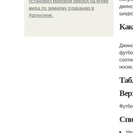
установил мировой рекорд на кубке
джинс
мира по зимнему плаванию в
шнуро
Аргентине.
Как
Джинс
футбо
соотн
носки
Таб
Вер
Футбо
Спи
Не