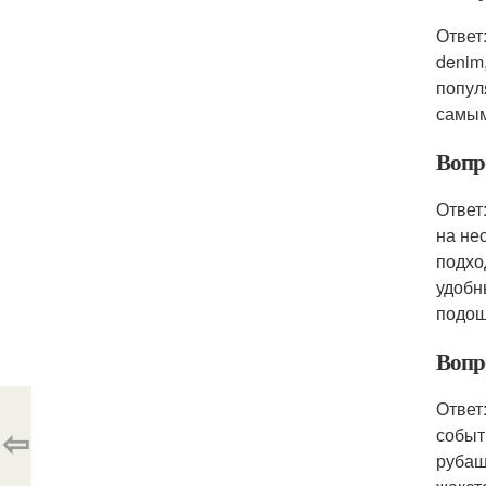
Ответ
denim
попул
самым
Вопр
Ответ
на не
подхо
удобн
подош
Вопр
Ответ
⇦
событ
рубаш