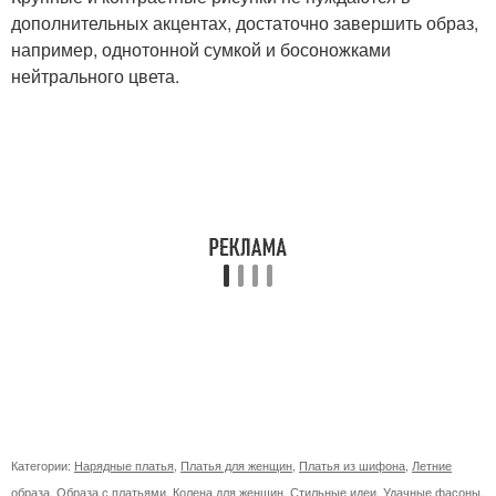
дополнительных акцентах, достаточно завершить образ,
например, однотонной сумкой и босоножками
нейтрального цвета.
Категории:
Нарядные платья
,
Платья для женщин
,
Платья из шифона
,
Летние
образа
,
Образа с платьями
,
Колена для женщин
,
Стильные идеи
,
Удачные фасоны
,