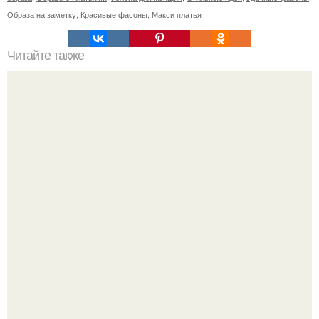
Образа на заметку
,
Красивые фасоны
,
Макси платья
Читайте также
Как выглядеть прекрасно, если катастрофически не
хватает времени на себя, любимую.