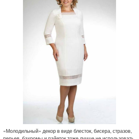
«Молодильный» декор в виде блесток, бисера, стразов,
перьев, бахромы и пайеток тоже лучше не использовать.