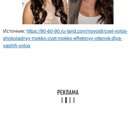
Источник:
https://90-60-90.ru-land.com/novosti/cvet-volos-
shokoladnyy-mokko-cvet-mokko-effektnyy-ottenok-dlya-
vashih-volos