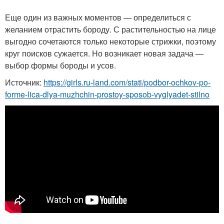
Еще один из важных моментов — определиться с
желанием отрастить бороду. С растительностью на лице
выгодно сочетаются только некоторые стрижки, поэтому
круг поисков сужается. Но возникает новая задача —
выбор формы бороды и усов.
Источник:
https://girls.ru-land.com/stati/podbor-ochkov-po-
forme-lica-dlya-muzhchin-prostoy-sposob-vyglyadet-stilno