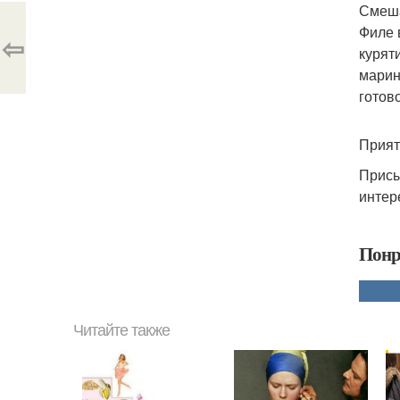
Смеша
Филе 
⇦
курят
марин
готов
Прият
Присы
интер
Понр
Читайте также