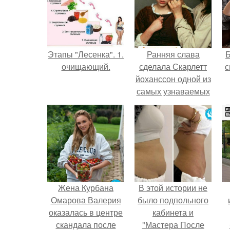
Этапы "Лесенка". 1.
Ранняя слава
очищающий.
сделала Скарлетт
с
йоханссон одной из
самых узнаваемых
актрис голливуда,
но за глянцевым
фасадом
скрывалась
огромная
неуверенность.
Жена Курбана
В этой истории не
Омарова Валерия
было подпольного
оказалась в центре
кабинета и
скандала после
"Мастера После