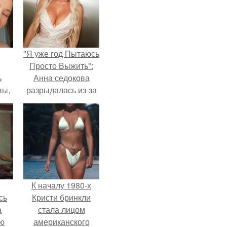
"Я уже год Пытаюсь
Просто Выжить":
ь
Анна седокова
вы,
разрыдалась из-за
жесткой травли и
 в
проклятий в сети.
х
К началу 1980-х
сь
Кристи бринкли
а
стала лицом
ню
американского