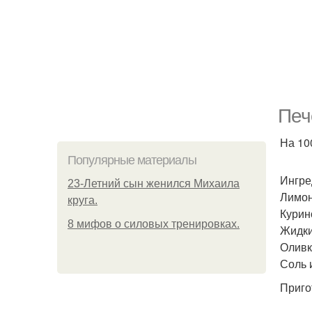
Печ
На 100
Популярные материалы
Ингре
23-Летний сын женился Михаила
Лимон
круга.
Курино
8 мифов о силовых тренировках.
Жидкий
Оливк
Соль 
Приго