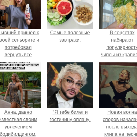
Бывший пришёл к
Самые полезные
В соцсетях
воей сеньорите и
завтраки.
набирают
потребовал
популярност
вернуть все
чипсы из крапи
подарки.
которые
пользователи
комментария
называют
неожиданно
вкусными.
Анна, давно
"Я тебе билет и
Новая волна
известная своим
гостиницу оплачу.
споров начала
увлечением
после выход
бодибилдингом,
клипа на пес