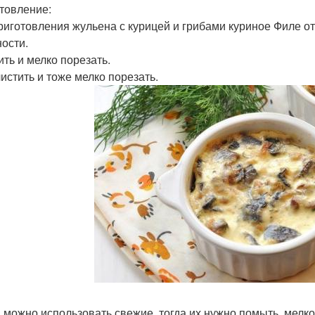
товление:
риготовления жульена с курицей и грибами куриное Филе от
ности.
ить и мелко порезать.
чистить и тоже мелко порезать.
 можно использовать свежие, тогда их нужно помыть, мелко