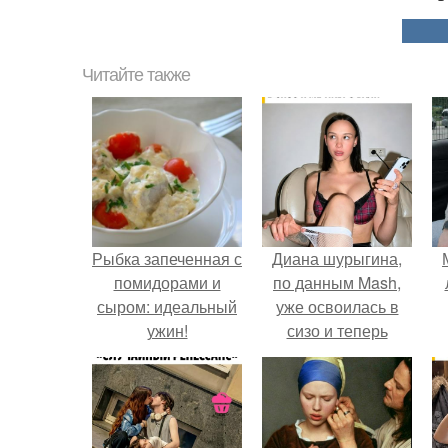
Читайте также
Рыбка запеченная с
Диана шурыгина,
помидорами и
по данным Mash,
сыром: идеальный
уже освоилась в
ужин!
сизо и теперь
молится сразу о
п
трёх вещах:
х
свободе, вещах и
поездке на Бали.