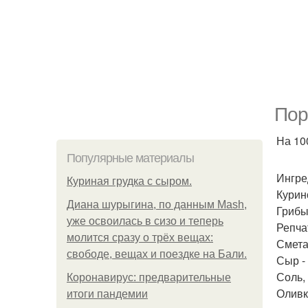
Пор
На 100
Популярные материалы
Ингре
Куриная грудка с сыром.
Курино
Диана шурыгина, по данным Mash,
Грибы 
уже освоилась в сизо и теперь
Репча
молится сразу о трёх вещах:
Сметан
свободе, вещах и поездке на Бали.
Сыр - 
Соль, 
Коронавирус: предварительные
Оливк
итоги пандемии