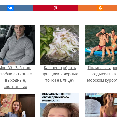
Мне 33. Работаю,
Как легко убрать
Полина гагари
люблю активные
прыщики и черные
отдыхает на
выходные,
точки на лице?
морском курорт
спонтанные
оездки и вечера в
орошей компании.