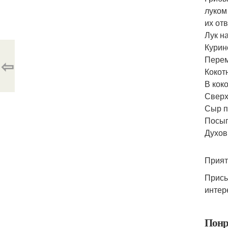
луком
их от
Лук н
Курин
Перем
⇦
Кокот
В кок
Сверх
Сыр п
Посып
Духов
Прият
Присы
интер
Понр