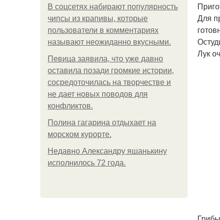
Приго
В соцсетях набирают популярность
Для п
чипсы из крапивы, которые
готов
пользователи в комментариях
Остуд
называют неожиданно вкусными.
Лук о
Певица заявила, что уже давно
оставила позади громкие истории,
сосредоточилась на творчестве и
не дает новых поводов для
конфликтов.
Полина гагарина отдыхает на
морском курорте.
Недавно Александру яшанькину
исполнилось 72 года.
Грибы