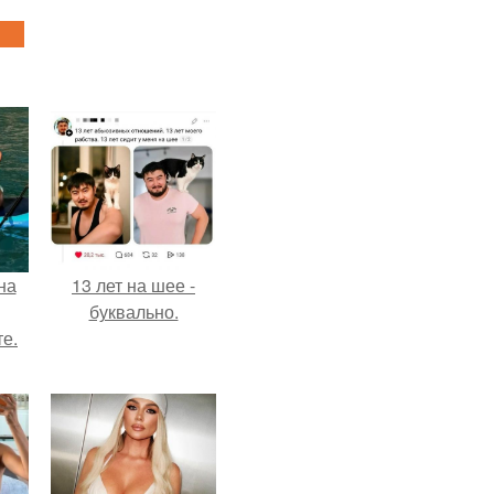
на
13 лет на шее -
буквально.
е.