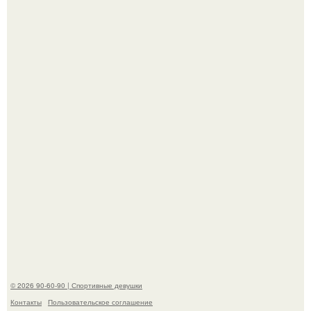
Жена Курбана Омарова Валерия оказалась в центре
скандала после визита блогера Марины ильиной в её
косметологическую клинику.
В этой истории не было подпольного кабинета и
"Мастера После Двухнедельных Курсов".
© 2026 90-60-90 | Спортивные девушки
Контакты
Пользовательское соглашение