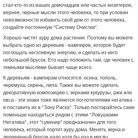
стал кто-то из ваших домочадцев или частых визитеров,
вернее, черные мысли этого человека, то при условии
невозможности избавить свой дом от этого человека,
создайте постоянную "Систему Очистки".
Хорошо чистят ауру дома растения. Поэтому вы можете
выбрать одно из деревьев - вампиров, которое будет
поглощать негативную энергию, и сделать из него
небольшой брусок. Его надо положить там, где человек с
темными мыслями бывает чаще всего.
К деревьям - вампирам относятся: осина, тополь,
черемуха, сирень, липа. Также вы можете сделать
декоративную композицию с зернами кукурузы, ржи или
овса - эти злаки тоже являются поглотителями негатива -
и поставить их в "Зону Риска". Только постарайтесь сами
поменьше находиться рядом с этими "Ловушками
Негатива", этот "сувенир" предназначен для того
человека, который портит ауру дома. Менять зерна и
деревянный брусок надо хотя бы раз в месяц.