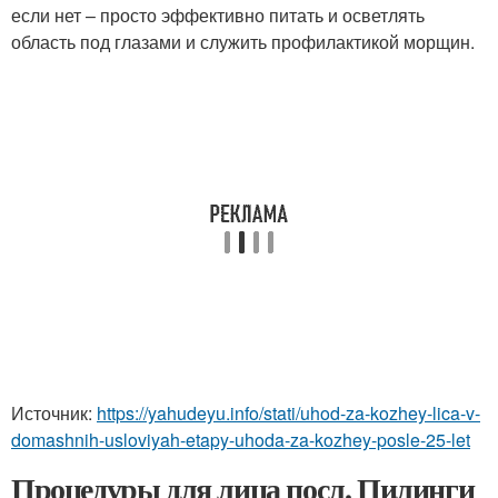
если нет – просто эффективно питать и осветлять
область под глазами и служить профилактикой морщин.
Источник:
https://yahudeyu.info/stati/uhod-za-kozhey-lica-v-
domashnih-usloviyah-etapy-uhoda-za-kozhey-posle-25-let
Процедуры для лица посл. Пилинги