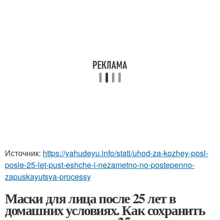
Источник:
https://yahudeyu.info/stati/uhod-za-kozhey-posl-
posle-25-let-pust-eshche-i-nezametno-no-postepenno-
zapuskayutsya-processy
Маски для лица после 25 лет в
домашних условиях. Как сохранить