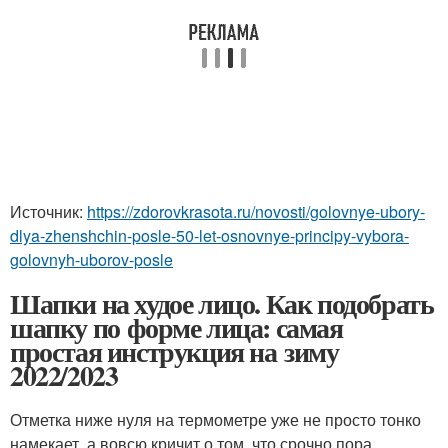
Источник:
https://zdorovkrasota.ru/novosti/golovnye-ubory-
dlya-zhenshchin-posle-50-let-osnovnye-principy-vybora-
golovnyh-uborov-posle
Шапки на худое лицо. Как подобрать
шапку по форме лица: самая
простая инструкция на зиму
2022/2023
Отметка ниже нуля на термометре уже не просто тонко
намекает, а вовсю кричит о том, что срочно пора