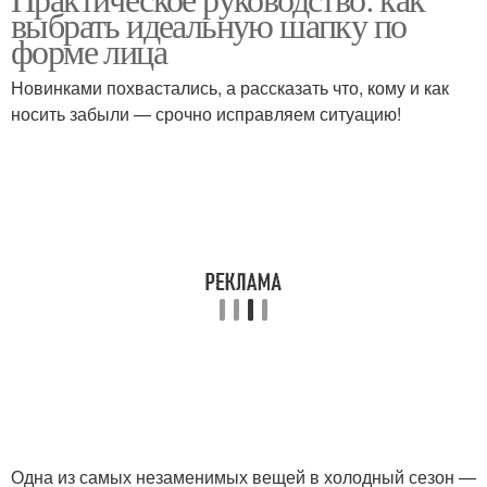
Овальная форма
Круглая форма
выбрать идеальную шапку по
форме лица
Новинками похвастались, а рассказать что, кому и как
носить забыли — срочно исправляем ситуацию!
Основные формы
Убор по форме
Одна из самых незаменимых вещей в холодный сезон —